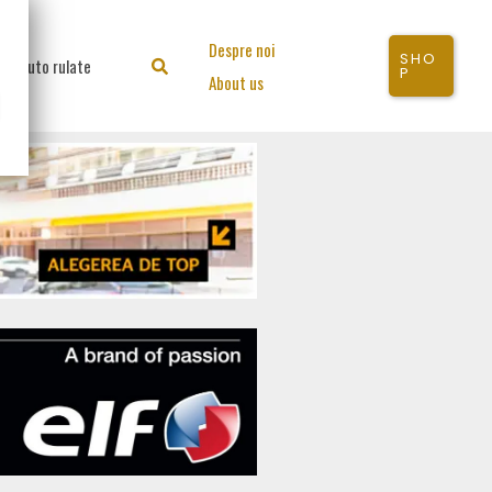
Despre noi
SHO
Auto rulate
Search
P
About us