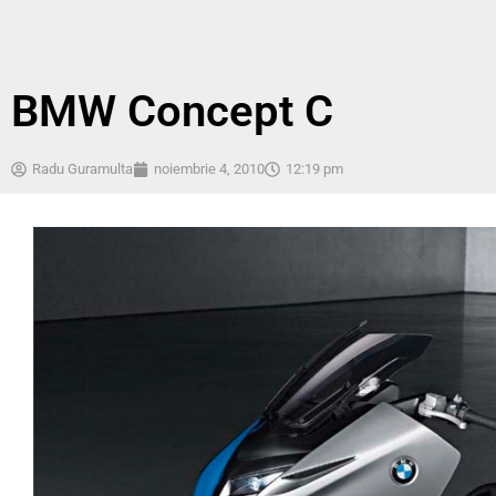
BMW Concept C
Radu Guramulta
noiembrie 4, 2010
12:19 pm