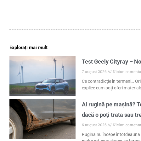
Explorați mai mult
Test Geely Cityray – No
7 august 2026
Niciun comenta
Ce contradicție în termeni… Ori
explice cum poți oferi materiale
Ai rugină pe mașină? Te
dacă o poți trata sau tr
6 august 2026
Niciun comenta
Rugina nu începe întotdeauna 
multe ori, coroziunea se formea