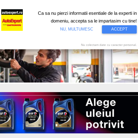
Ca sa nu pierzi informatii esentiale de la experti in
ri
Test drive
Eco
Motorsport
Proiecte speciale
Video
domeniu, accepta sa le impartasim cu tine!
NU, MULTUMESC
ACCEPT
Nu colectam date cu caracter personal.