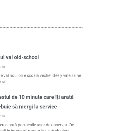
ul val old-school
riu
 e val nou, ori e școală veche! Geely vine să ne
 și
stul de 10 minute care îți arată
ebuie să mergi la service
riu
cu o pată portocalie ușor de observat. De
ză în interiorul pragurilor, sub chedere,