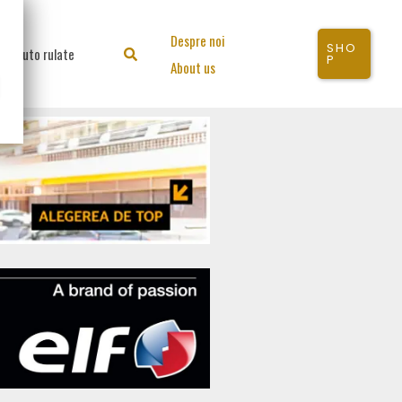
Despre noi
SHO
Auto rulate
Search
P
About us