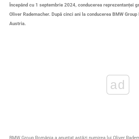
Începând cu 1 septembrie 2024, conducerea reprezentanței gr
Oliver Rademacher. După cinci ani la conducerea BMW Group R
Austria.
ad
BMW Group România a anunțat astăzi numirea lui Oliver Radema