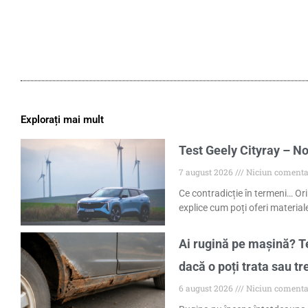
Explorați mai mult
Test Geely Cityray – No
7 august 2026
Niciun comenta
Ce contradicție în termeni… Ori
explice cum poți oferi materiale
Ai rugină pe mașină? Te
dacă o poți trata sau tr
6 august 2026
Niciun comenta