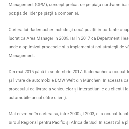
Management (GPM), concept preluat de pe piaţa nord-americană 
poziția de lider pe piață a companiei.
Cariera lui Rademacher include şi două poziţii importante ocup
lucrat ca Area Manager în 2009, iar în 2017 ca Department H
unde a optimizat procesele și a implementat noi strategii de v
Management.
Din mai 2015 până în septembrie 2017, Rademacher a ocupat func
și livrare de automobile BMW Welt din München. În această cal
procesului de livrare a vehiculelor și interacțiunile cu clienții
automobile anual către clienți.
Mai devreme în cariera sa, între 2000 și 2003, el a ocupat fun
Biroul Regional pentru Pacific și Africa de Sud. În acest rol a pl