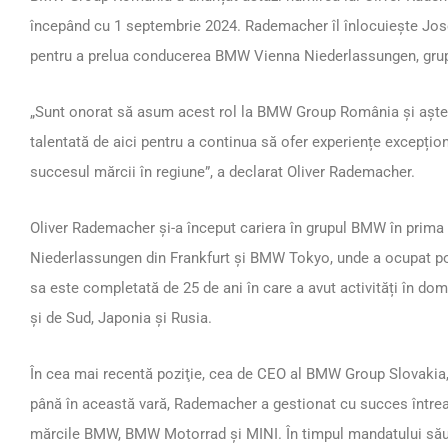
începând cu 1 septembrie 2024. Rademacher îl înlocuiește Josef
pentru a prelua conducerea BMW Vienna Niederlassungen, grupu
„Sunt onorat să asum acest rol la BMW Group România și aștep
talentată de aici pentru a continua să ofer experiențe excepțion
succesul mărcii în regiune”, a declarat Oliver Rademacher.
Oliver Rademacher și-a început cariera în grupul BMW în prima p
Niederlassungen din Frankfurt și BMW Tokyo, unde a ocupat poz
sa este completată de 25 de ani în care a avut activități în d
și de Sud, Japonia și Rusia.
În cea mai recentă poziţie, cea de CEO al BMW Group Slovakia,
până în această vară, Rademacher a gestionat cu succes între
mărcile BMW, BMW Motorrad și MINI. În timpul mandatului său