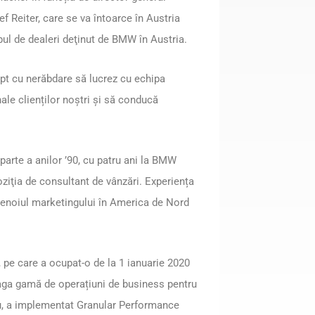
 Reiter, care se va întoarce în Austria
l de dealeri deţinut de BMW în Austria.
t cu nerăbdare să lucrez cu echipa
ale clienților noștri și să conducă
arte a anilor ’90, cu patru ani la BMW
iţia de consultant de vânzări. Experiența
omenoiul marketingului în America de Nord
 pe care a ocupat-o de la 1 ianuarie 2020
aga gamă de operațiuni de business pentru
, a implementat Granular Performance