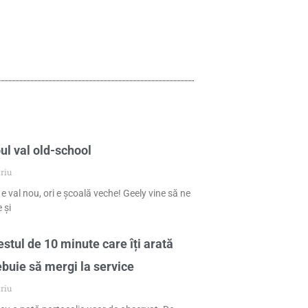
ul val old-school
riu
 e val nou, ori e școală veche! Geely vine să ne
 și
stul de 10 minute care îți arată
ebuie să mergi la service
riu