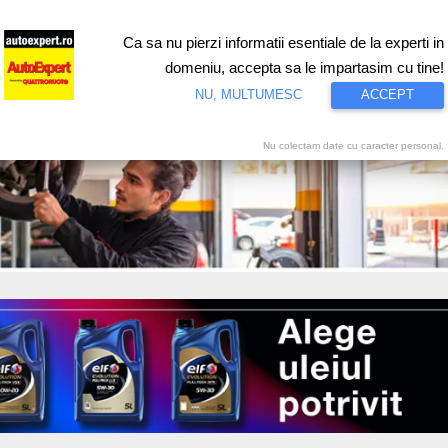
Ca sa nu pierzi informatii esentiale de la experti in
ri
Test drive
Eco
Motorsport
Proiecte speciale
Video
domeniu, accepta sa le impartasim cu tine!
NU, MULTUMESC
ACCEPT
Nu colectam date cu caracter personal.