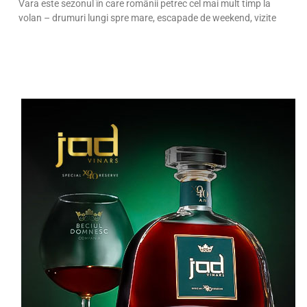
Vara este sezonul în care românii petrec cel mai mult timp la
volan – drumuri lungi spre mare, escapade de weekend, vizite