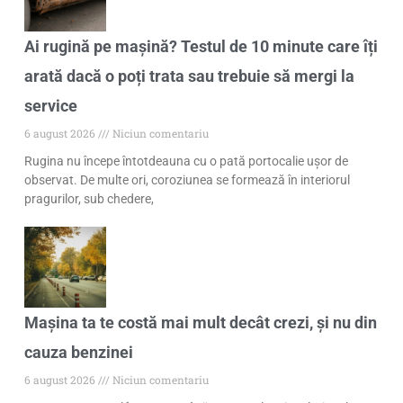
Ai rugină pe mașină? Testul de 10 minute care îți
arată dacă o poți trata sau trebuie să mergi la
service
6 august 2026
Niciun comentariu
Rugina nu începe întotdeauna cu o pată portocalie ușor de
observat. De multe ori, coroziunea se formează în interiorul
pragurilor, sub chedere,
Mașina ta te costă mai mult decât crezi, și nu din
cauza benzinei
6 august 2026
Niciun comentariu