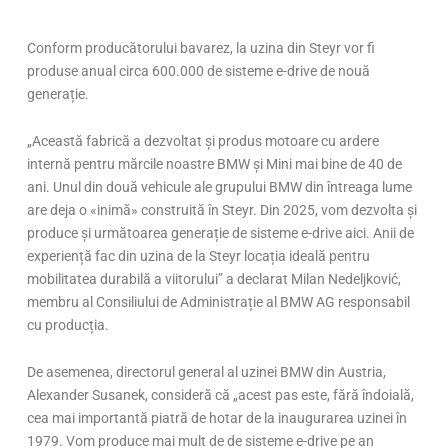
Conform producătorului bavarez, la uzina din Steyr vor fi
produse anual circa 600.000 de sisteme e-drive de nouă
generație.
„Această fabrică a dezvoltat și produs motoare cu ardere
internă pentru mărcile noastre BMW și Mini mai bine de 40 de
ani. Unul din două vehicule ale grupului BMW din întreaga lume
are deja o «inimă» construită în Steyr. Din 2025, vom dezvolta și
produce și următoarea generație de sisteme e-drive aici. Anii de
experiență fac din uzina de la Steyr locația ideală pentru
mobilitatea durabilă a viitorului” a declarat Milan Nedeljković,
membru al Consiliului de Administrație al BMW AG responsabil
cu producția.
De asemenea, directorul general al uzinei BMW din Austria,
Alexander Susanek, consideră că „acest pas este, fără îndoială,
cea mai importantă piatră de hotar de la inaugurarea uzinei în
1979. Vom produce mai mult de de sisteme e-drive pe an