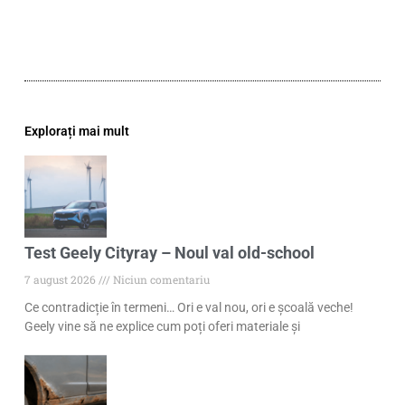
Explorați mai mult
Test Geely Cityray – Noul val old-school
7 august 2026
Niciun comentariu
Ce contradicție în termeni… Ori e val nou, ori e școală veche!
Geely vine să ne explice cum poți oferi materiale și