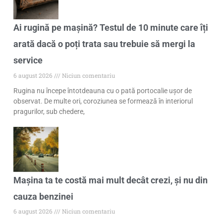
Ai rugină pe mașină? Testul de 10 minute care îți
arată dacă o poți trata sau trebuie să mergi la
service
6 august 2026
Niciun comentariu
Rugina nu începe întotdeauna cu o pată portocalie ușor de
observat. De multe ori, coroziunea se formează în interiorul
pragurilor, sub chedere,
Mașina ta te costă mai mult decât crezi, și nu din
cauza benzinei
6 august 2026
Niciun comentariu