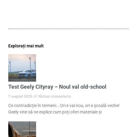
Explorați mai mult
Test Geely Cityray – Noul val old-school
7 august 2026
Niciun comentariu
Ce contradicție în termeni… Ori e val nou, ori e școală veche!
Geely vine să ne explice cum poți oferi materiale și