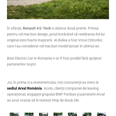
În sfârșit,
Renault 4 E-Tech
a obținut două premii. Primul,
pentru cel mai bun design, juriul hotârând că reeditarea R4-lui
original este foarte inspirată. Al doilea a fost Votul Cititorilor,
care l-au considerat cel mai bun model lansat în ultimul an.
Best Electric Car in Romania n-ar fi fost posibil fără sprijinul
partenerilor noștri.
Joi, în prima zi a evenimentului, toți concurenții au mers la
sediul Arval România
. Acolo, clienții companiei de leasing
operațional, angajații grupului BNP Paribas și partenerii Arval
au avut ocazia să le testeze timp de două zile.