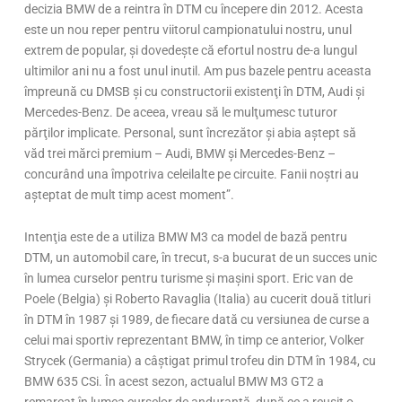
decizia BMW de a reintra în DTM cu începere din 2012. Acesta
este un nou reper pentru viitorul campionatului nostru, unul
extrem de popular, şi dovedeşte că efortul nostru de-a lungul
ultimilor ani nu a fost unul inutil. Am pus bazele pentru aceasta
împreună cu DMSB şi cu constructorii existenţi în DTM, Audi şi
Mercedes-Benz. De aceea, vreau să le mulţumesc tuturor
părţilor implicate. Personal, sunt încrezător şi abia aştept să
văd trei mărci premium – Audi, BMW şi Mercedes-Benz –
concurând una împotriva celeilalte pe circuite. Fanii noştri au
aşteptat de mult timp acest moment”.
Intenţia este de a utiliza BMW M3 ca model de bază pentru
DTM, un automobil care, în trecut, s-a bucurat de un succes unic
în lumea curselor pentru turisme şi maşini sport. Eric van de
Poele (Belgia) şi Roberto Ravaglia (Italia) au cucerit două titluri
în DTM în 1987 şi 1989, de fiecare dată cu versiunea de curse a
celui mai sportiv reprezentant BMW, în timp ce anterior, Volker
Strycek (Germania) a câştigat primul trofeu din DTM în 1984, cu
BMW 635 CSi. În acest sezon, actualul BMW M3 GT2 a
remarcat în lumea curselor de anduranţă, după ce a reuşit o