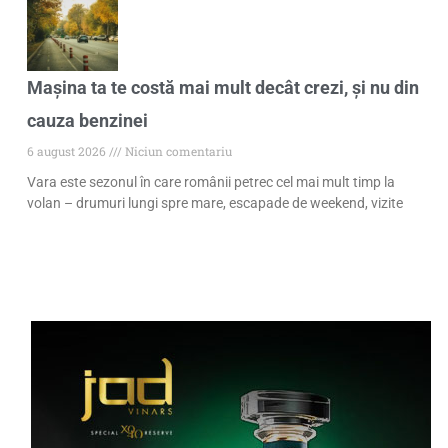
Mașina ta te costă mai mult decât crezi, și nu din
cauza benzinei
6 august 2026
Niciun comentariu
Vara este sezonul în care românii petrec cel mai mult timp la
volan – drumuri lungi spre mare, escapade de weekend, vizite