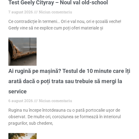
Test Geely Cityray – Noul val old-school
7 august 2026
Niciun comentariu
Ce contradicție în termeni… Ori e val nou, ori e școală veche!
Geely vine să ne explice cum poți oferi materiale și
Ai rugină pe mașină? Testul de 10 minute care îți
arată dacă o poți trata sau trebuie să mergi la
service
6 august 2026
Niciun comentariu
Rugina nu începe întotdeauna cu o pată portocalie ușor de
observat. De multe ori, coroziunea se formează în interiorul
pragurilor, sub chedere,