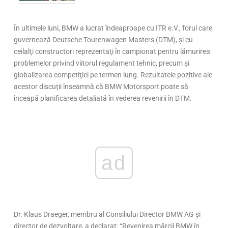
În ultimele luni, BMW a lucrat îndeaproape cu ITR e.V., forul care
guvernează Deutsche Tourenwagen Masters (DTM), şi cu
ceilalţi constructori reprezentaţi în campionat pentru lămurirea
problemelor privind viitorul regulament tehnic, precum şi
globalizarea competiţiei pe termen lung. Rezultatele pozitive ale
acestor discuţii înseamnă că BMW Motorsport poate să
înceapă planificarea detaliată în vederea revenirii în DTM.
ad
Dr. Klaus Draeger, membru al Consiliului Director BMW AG şi
director de dezvoltare, a declarat: “Revenirea mărcii BMW în