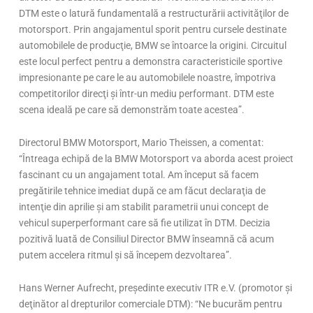
DTM este o latură fundamentală a restructurării activităţilor de
motorsport. Prin angajamentul sporit pentru cursele destinate
automobilele de producţie, BMW se întoarce la origini. Circuitul
este locul perfect pentru a demonstra caracteristicile sportive
impresionante pe care le au automobilele noastre, împotriva
competitorilor direcţi şi într-un mediu performant. DTM este
scena ideală pe care să demonstrăm toate acestea”.
Directorul BMW Motorsport, Mario Theissen, a comentat:
“Întreaga echipă de la BMW Motorsport va aborda acest proiect
fascinant cu un angajament total. Am început să facem
pregătirile tehnice imediat după ce am făcut declaraţia de
intenţie din aprilie şi am stabilit parametrii unui concept de
vehicul superperformant care să fie utilizat în DTM. Decizia
pozitivă luată de Consiliul Director BMW înseamnă că acum
putem accelera ritmul şi să începem dezvoltarea”.
Hans Werner Aufrecht, preşedinte executiv ITR e.V. (promotor şi
deţinător al drepturilor comerciale DTM): “Ne bucurăm pentru