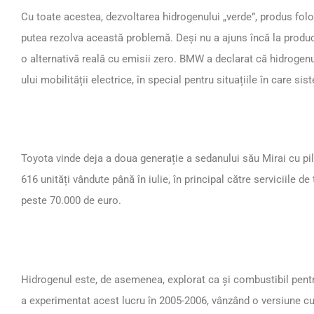
Cu toate acestea, dezvoltarea hidrogenului „verde”, produs folo
putea rezolva această problemă. Deși nu a ajuns încă la produc
o alternativă reală cu emisii zero. BMW a declarat că hidrogenu
ului mobilității electrice, în special pentru situațiile în care si
Toyota vinde deja a doua generație a sedanului său Mirai cu pi
616 unități vândute până în iulie, în principal către serviciile de
peste 70.000 de euro.
Hidrogenul este, de asemenea, explorat ca și combustibil pen
a experimentat acest lucru în 2005-2006, vânzând o versiune c