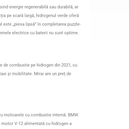
sind energie regenerabilă sau durabilă, ar
ția pe scară largă, hidrogenul verde oferă
l este „piesa lipsă” în completarea puzzle-
stemele electrice cu baterii nu sunt optime.
le de combustie pe hidrogen din 2021, cu
 taxi și mobilitate. Mirai are un preț de
tru motoarele cu combustie internă. BMW
u motor V-12 alimentată cu hidrogen a