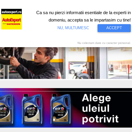
Ca sa nu pierzi informatii esentiale de la experti in
ri
Test drive
Eco
Motorsport
Proiecte speciale
Video
domeniu, accepta sa le impartasim cu tine!
NU, MULTUMESC
ACCEPT
Nu colectam date cu caracter personal.