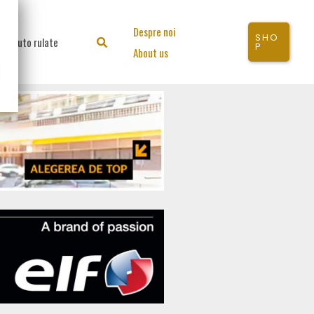
Despre noi
SHO
Auto rulate
Search
P
About us