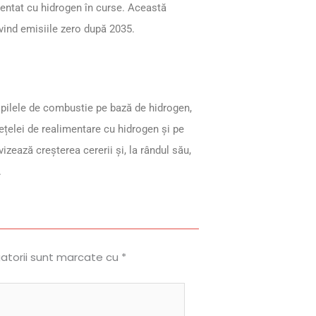
mentat cu hidrogen în curse. Această
ivind emisiile zero după 2035.
 pilele de combustie pe bază de hidrogen,
țelei de realimentare cu hidrogen și pe
izează creșterea cererii și, la rândul său,
.
gatorii sunt marcate cu
*