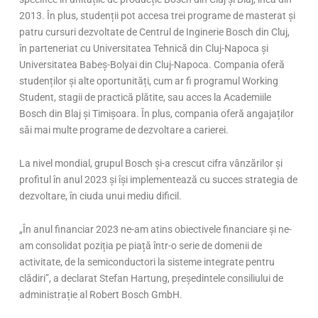
2013. În plus, studenții pot accesa trei programe de masterat și
patru cursuri dezvoltate de Centrul de Inginerie Bosch din Cluj,
în parteneriat cu Universitatea Tehnică din Cluj-Napoca și
Universitatea Babeș-Bolyai din Cluj-Napoca. Compania oferă
studenților și alte oportunități, cum ar fi programul Working
Student, stagii de practică plătite, sau acces la Academiile
Bosch din Blaj și Timișoara. În plus, compania oferă angajaților
săi mai multe programe de dezvoltare a carierei.
La nivel mondial, grupul Bosch și-a crescut cifra vânzărilor și
profitul în anul 2023 și își implementează cu succes strategia de
dezvoltare, în ciuda unui mediu dificil.
„În anul financiar 2023 ne-am atins obiectivele financiare și ne-
am consolidat poziția pe piață într-o serie de domenii de
activitate, de la semiconductori la sisteme integrate pentru
clădiri”, a declarat Stefan Hartung, președintele consiliului de
administrație al Robert Bosch GmbH.