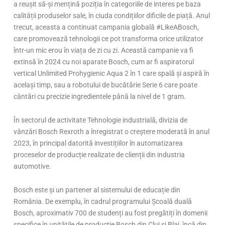
a reușit să-și mențină poziția în categoriile de interes pe baza
calității produselor sale, în ciuda condițiilor dificile de piață. Anul
trecut, aceasta a continuat campania globală #LikeABosch,
care promovează tehnologii ce pot transforma orice utilizator
într-un mic erou în viața de zi cu zi. Această campanie va fi
extinsă în 2024 cu noi aparate Bosch, cum ar fi aspiratorul
vertical Unlimited Prohygienic Aqua 2 în 1 care spală și aspiră în
același timp, sau a robotului de bucătărie Serie 6 care poate
cântări cu precizie ingredientele până la nivel de 1 gram.
În sectorul de activitate Tehnologie industrială, divizia de
vânzări Bosch Rexroth a înregistrat o creștere moderată în anul
2023, în principal datorită investițiilor în automatizarea
proceselor de producție realizate de clienții din industria
automotive.
Bosch este și un partener al sistemului de educație din
România. De exemplu, în cadrul programului Școală duală
Bosch, aproximativ 700 de studenți au fost pregătiți în domenii
specifice în unitățile de producție Bosch din Cluj și Blaj, încă din