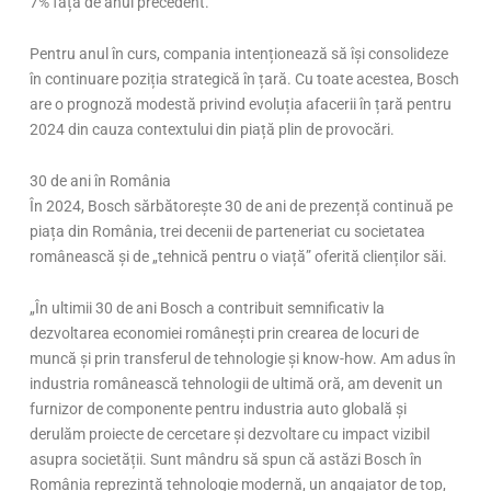
7% față de anul precedent.
Pentru anul în curs, compania intenționează să își consolideze
în continuare poziția strategică în țară. Cu toate acestea, Bosch
are o prognoză modestă privind evoluția afacerii în țară pentru
2024 din cauza contextului din piață plin de provocări.
30 de ani în România
În 2024, Bosch sărbătorește 30 de ani de prezență continuă pe
piața din România, trei decenii de parteneriat cu societatea
românească și de „tehnică pentru o viață” oferită clienților săi.
„În ultimii 30 de ani Bosch a contribuit semnificativ la
dezvoltarea economiei românești prin crearea de locuri de
muncă și prin transferul de tehnologie și know-how. Am adus în
industria românească tehnologii de ultimă oră, am devenit un
furnizor de componente pentru industria auto globală și
derulăm proiecte de cercetare și dezvoltare cu impact vizibil
asupra societății. Sunt mândru să spun că astăzi Bosch în
România reprezintă tehnologie modernă, un angajator de top,