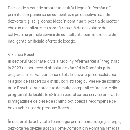
Decizia de a extinde amprenta entității legale în România îi
permite companiei să se concentreze pe obiectivul său de
dezvoltare și să își consolideze în continuare poziția de jucător
cheie în digitalizare, cu o zonă robustă de dezvoltare de
software și primele servicii de consultanță pentru proiecte de
inteligență artificială oferite de locație.
Viziunea Bosch
În sectorul Mobilitate, divizia Mobility Aftermarket a înregistrat
în 2023 un nou record absolut de vânzări în România prin
creșterea cifrei vânzărilor sale totale, bazată pe consolidarea
relațiilor de afaceri cu distribuitorii strategici. Piesele de schimb
auto Bosch sunt apreciate de multe companii ce fac parte din
programul de loialitate eXtra, în cadrul căruia service-urile auto
și magazinele de piese de schimb pot colecta recompense pe
baza achizițiilor de produse Bosch.
În sectorul de activitate Tehnologie pentru construcții și energie,
dezvoltarea diviziei Bosch Home Comfort din România reflectă