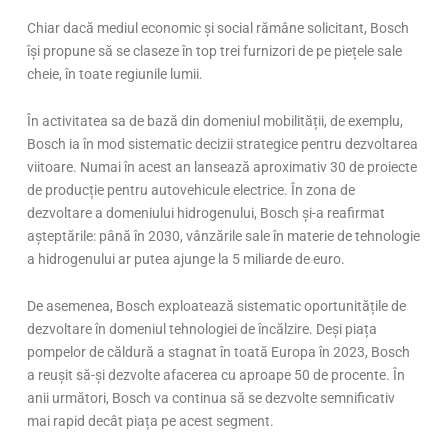
Chiar dacă mediul economic și social rămâne solicitant, Bosch
își propune să se claseze în top trei furnizori de pe piețele sale
cheie, în toate regiunile lumii.
În activitatea sa de bază din domeniul mobilității, de exemplu,
Bosch ia în mod sistematic decizii strategice pentru dezvoltarea
viitoare. Numai în acest an lansează aproximativ 30 de proiecte
de producție pentru autovehicule electrice. În zona de
dezvoltare a domeniului hidrogenului, Bosch și-a reafirmat
așteptările: până în 2030, vânzările sale în materie de tehnologie
a hidrogenului ar putea ajunge la 5 miliarde de euro.
De asemenea, Bosch exploatează sistematic oportunitățile de
dezvoltare în domeniul tehnologiei de încălzire. Deși piața
pompelor de căldură a stagnat în toată Europa în 2023, Bosch
a reușit să-și dezvolte afacerea cu aproape 50 de procente. În
anii următori, Bosch va continua să se dezvolte semnificativ
mai rapid decât piața pe acest segment.