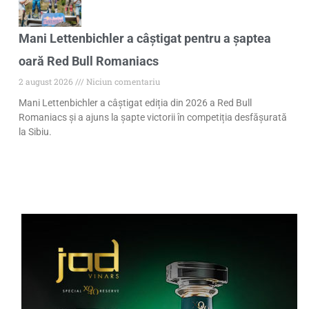
Mani Lettenbichler a câștigat pentru a șaptea
oară Red Bull Romaniacs
2 august 2026
Niciun comentariu
Mani Lettenbichler a câștigat ediția din 2026 a Red Bull
Romaniacs și a ajuns la șapte victorii în competiția desfășurată
la Sibiu.