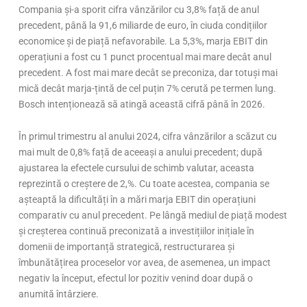
Compania și-a sporit cifra vânzărilor cu 3,8% față de anul
precedent, până la 91,6 miliarde de euro, în ciuda condițiilor
economice și de piață nefavorabile. La 5,3%, marja EBIT din
operațiuni a fost cu 1 punct procentual mai mare decât anul
precedent. A fost mai mare decât se preconiza, dar totuși mai
mică decât marja-țintă de cel puțin 7% cerută pe termen lung.
Bosch intenționează să atingă această cifră până în 2026.
În primul trimestru al anului 2024, cifra vânzărilor a scăzut cu
mai mult de 0,8% față de aceeași a anului precedent; după
ajustarea la efectele cursului de schimb valutar, aceasta
reprezintă o creștere de 2,%. Cu toate acestea, compania se
așteaptă la dificultăți în a mări marja EBIT din operațiuni
comparativ cu anul precedent. Pe lângă mediul de piață modest
și creșterea continuă preconizată a investițiilor inițiale în
domenii de importanță strategică, restructurarea și
îmbunătățirea proceselor vor avea, de asemenea, un impact
negativ la început, efectul lor pozitiv venind doar după o
anumită întârziere.