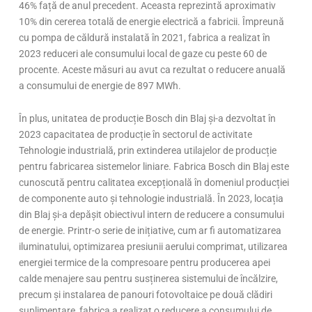
46% față de anul precedent. Aceasta reprezintă aproximativ
10% din cererea totală de energie electrică a fabricii. Împreună
cu pompa de căldură instalată în 2021, fabrica a realizat în
2023 reduceri ale consumului local de gaze cu peste 60 de
procente. Aceste măsuri au avut ca rezultat o reducere anuală
a consumului de energie de 897 MWh.
În plus, unitatea de producție Bosch din Blaj și-a dezvoltat în
2023 capacitatea de producție în sectorul de activitate
Tehnologie industrială, prin extinderea utilajelor de producție
pentru fabricarea sistemelor liniare. Fabrica Bosch din Blaj este
cunoscută pentru calitatea excepțională în domeniul producției
de componente auto și tehnologie industrială. În 2023, locația
din Blaj și-a depășit obiectivul intern de reducere a consumului
de energie. Printr-o serie de inițiative, cum ar fi automatizarea
iluminatului, optimizarea presiunii aerului comprimat, utilizarea
energiei termice de la compresoare pentru producerea apei
calde menajere sau pentru susținerea sistemului de încălzire,
precum și instalarea de panouri fotovoltaice pe două clădiri
suplimentare, fabrica a realizat o reducere a consumului de