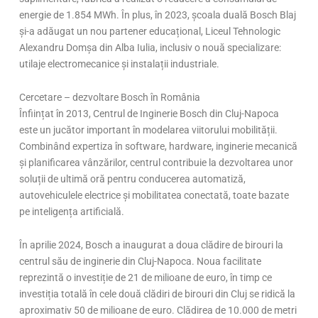
energie de 1.854 MWh. În plus, în 2023, școala duală Bosch Blaj
și-a adăugat un nou partener educațional, Liceul Tehnologic
Alexandru Domșa din Alba Iulia, inclusiv o nouă specializare:
utilaje electromecanice și instalații industriale.
Cercetare – dezvoltare Bosch în România
Înființat în 2013, Centrul de Inginerie Bosch din Cluj-Napoca
este un jucător important în modelarea viitorului mobilității.
Combinând expertiza în software, hardware, inginerie mecanică
și planificarea vânzărilor, centrul contribuie la dezvoltarea unor
soluții de ultimă oră pentru conducerea automatiză,
autovehiculele electrice și mobilitatea conectată, toate bazate
pe inteligența artificială.
În aprilie 2024, Bosch a inaugurat a doua clădire de birouri la
centrul său de inginerie din Cluj-Napoca. Noua facilitate
reprezintă o investiție de 21 de milioane de euro, în timp ce
investiția totală în cele două clădiri de birouri din Cluj se ridică la
aproximativ 50 de milioane de euro. Clădirea de 10.000 de metri