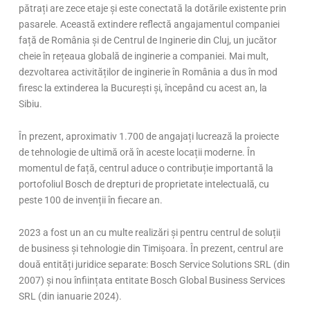
pătrați are zece etaje și este conectată la dotările existente prin
pasarele. Această extindere reflectă angajamentul companiei
față de România și de Centrul de Inginerie din Cluj, un jucător
cheie în rețeaua globală de inginerie a companiei. Mai mult,
dezvoltarea activităților de inginerie în România a dus în mod
firesc la extinderea la București și, începând cu acest an, la
Sibiu.
În prezent, aproximativ 1.700 de angajați lucrează la proiecte
de tehnologie de ultimă oră în aceste locații moderne. În
momentul de față, centrul aduce o contribuție importantă la
portofoliul Bosch de drepturi de proprietate intelectuală, cu
peste 100 de invenții în fiecare an.
2023 a fost un an cu multe realizări și pentru centrul de soluții
de business și tehnologie din Timișoara. În prezent, centrul are
două entități juridice separate: Bosch Service Solutions SRL (din
2007) și nou înființata entitate Bosch Global Business Services
SRL (din ianuarie 2024).