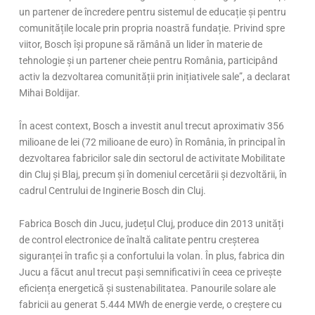
un partener de încredere pentru sistemul de educație și pentru
comunitățile locale prin propria noastră fundație. Privind spre
viitor, Bosch își propune să rămână un lider în materie de
tehnologie și un partener cheie pentru România, participând
activ la dezvoltarea comunității prin inițiativele sale”, a declarat
Mihai Boldijar.
În acest context, Bosch a investit anul trecut aproximativ 356
milioane de lei (72 milioane de euro) în România, în principal în
dezvoltarea fabricilor sale din sectorul de activitate Mobilitate
din Cluj și Blaj, precum și în domeniul cercetării și dezvoltării, în
cadrul Centrului de Inginerie Bosch din Cluj.
Fabrica Bosch din Jucu, județul Cluj, produce din 2013 unități
de control electronice de înaltă calitate pentru creșterea
siguranței în trafic și a confortului la volan. În plus, fabrica din
Jucu a făcut anul trecut pași semnificativi în ceea ce privește
eficiența energetică și sustenabilitatea. Panourile solare ale
fabricii au generat 5.444 MWh de energie verde, o creștere cu