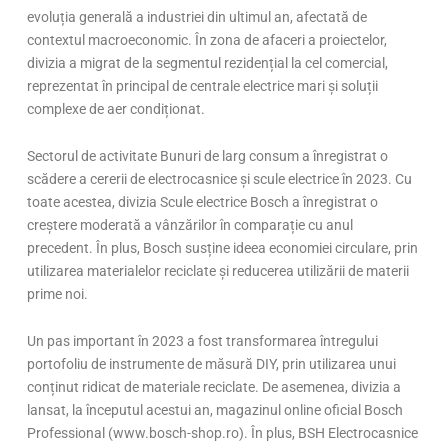
evoluția generală a industriei din ultimul an, afectată de
contextul macroeconomic. În zona de afaceri a proiectelor,
divizia a migrat de la segmentul rezidențial la cel comercial,
reprezentat în principal de centrale electrice mari și soluții
complexe de aer condiționat.
Sectorul de activitate Bunuri de larg consum a înregistrat o
scădere a cererii de electrocasnice și scule electrice în 2023. Cu
toate acestea, divizia Scule electrice Bosch a înregistrat o
creștere moderată a vânzărilor în comparație cu anul
precedent. În plus, Bosch susține ideea economiei circulare, prin
utilizarea materialelor reciclate și reducerea utilizării de materii
prime noi.
Un pas important în 2023 a fost transformarea întregului
portofoliu de instrumente de măsură DIY, prin utilizarea unui
conținut ridicat de materiale reciclate. De asemenea, divizia a
lansat, la începutul acestui an, magazinul online oficial Bosch
Professional (www.bosch-shop.ro). În plus, BSH Electrocasnice