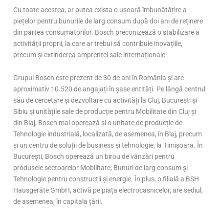
Cu toate acestea, ar putea exista o ușoară îmbunătățire a
piețelor pentru bunurile de larg consum după doi ani de reținere
din partea consumatorilor. Bosch preconizează o stabilizare a
activității proprii, la care ar trebui să contribuie inovațiile,
precum și extinderea amprentei sale internaționale.
Grupul Bosch este prezent de 30 de ani în România și are
aproximativ 10.520 de angajați în șase entități. Pe lângă centrul
său de cercetare și dezvoltare cu activități la Cluj, București și
Sibiu și unitățile sale de producție pentru Mobilitate din Cluj și
din Blaj, Bosch mai operează și o unitate de producție de
Tehnologie industrială, localizată, de asemenea, în Blaj, precum
și un centru de soluții de business și tehnologie, la Timișoara. În
București, Bosch operează un birou de vânzări pentru
produsele sectoarelor Mobilitate, Bunuri de larg consum și
Tehnologie pentru construcții și energie. În plus, o filială a BSH
Hausgeräte GmbH, activă pe piața electrocasnicelor, are sediul,
de asemenea, în capitala țării.