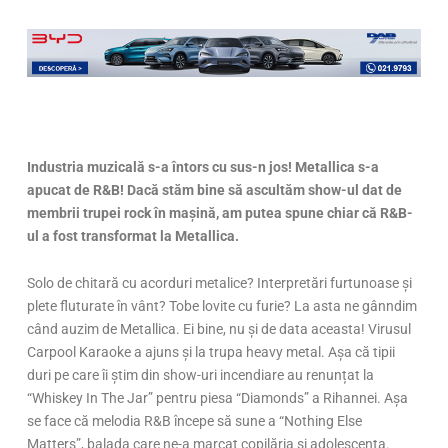
Industria muzicală s-a întors cu sus-n jos! Metallica s-a
apucat de R&B! Dacă stăm bine să ascultăm show-ul dat de
membrii trupei rock în mașină, am putea spune chiar că R&B-
ul a fost transformat la Metallica.
Solo de chitară cu acorduri metalice? Interpretări furtunoase și
plete fluturate în vânt? Tobe lovite cu furie? La asta ne gânndim
când auzim de Metallica. Ei bine, nu și de data aceasta! Virusul
Carpool Karaoke a ajuns și la trupa heavy metal. Așa că tipii
duri pe care îi știm din show-uri incendiare au renunțat la
“Whiskey In The Jar” pentru piesa “Diamonds” a Rihannei. Așa
se face că melodia R&B începe să sune a “Nothing Else
Matters”, balada care ne-a marcat copilăria și adolescența.