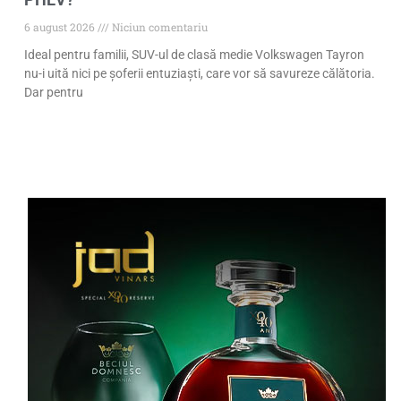
6 august 2026
Niciun comentariu
Ideal pentru familii, SUV-ul de clasă medie Volkswagen Tayron
nu-i uită nici pe șoferii entuziaști, care vor să savureze călătoria.
Dar pentru