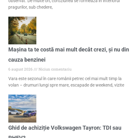
observat. De multe ori, coroziunea se formează în interiorul
pragurilor, sub chedere,
Mașina ta te costă mai mult decât crezi, și nu din
cauza benzinei
6 august 2026
Niciun comentariu
Vara este sezonul în care românii petrec cel mai mult timp la
volan – drumuri lungi spre mare, escapade de weekend, vizite
Ghid de achiziție Volkswagen Tayron: TDI sau
PHEV?