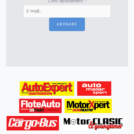
Cont abonament
*
ABONARE