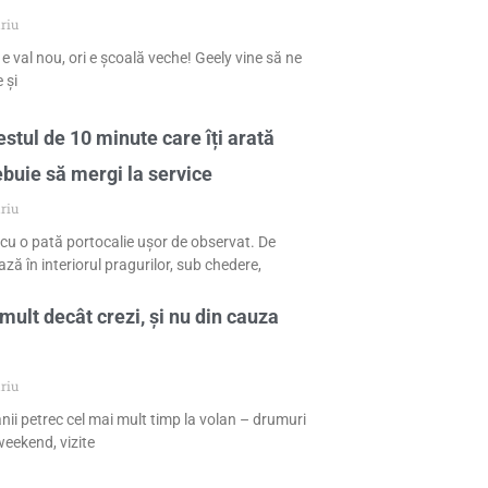
riu
 e val nou, ori e școală veche! Geely vine să ne
 și
stul de 10 minute care îți arată
ebuie să mergi la service
riu
cu o pată portocalie ușor de observat. De
ză în interiorul pragurilor, sub chedere,
mult decât crezi, și nu din cauza
riu
nii petrec cel mai mult timp la volan – drumuri
eekend, vizite