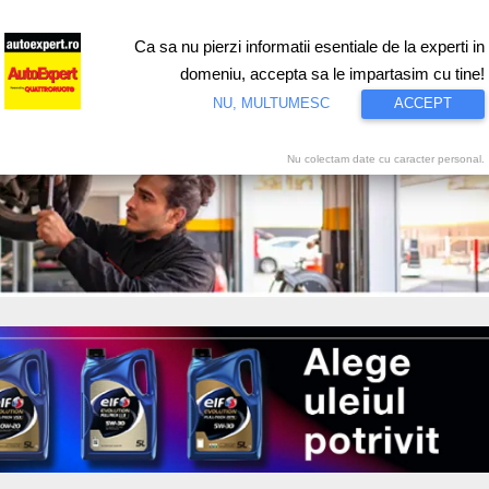
Ca sa nu pierzi informatii esentiale de la experti in
ri
Test drive
Eco
Motorsport
Proiecte speciale
Video
domeniu, accepta sa le impartasim cu tine!
NU, MULTUMESC
ACCEPT
Nu colectam date cu caracter personal.