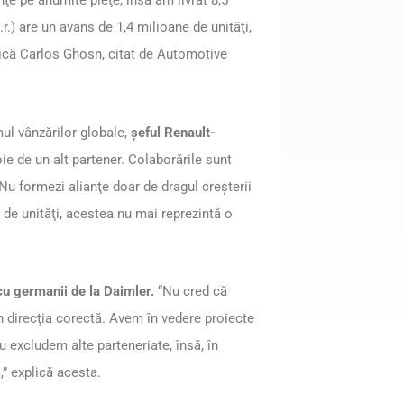
ţe pe anumite pieţe, însă am livrat 8,5
.) are un avans de 1,4 milioane de unităţi,
xplică Carlos Ghosn, citat de Automotive
mul vânzărilor globale,
şeful Renault-
ie de un alt partener. Colaborările sunt
Nu formezi alianţe doar de dragul creşterii
 de unităţi, acestea nu mai reprezintă o
cu germanii de la Daimler.
“Nu cred că
 direcţia corectă. Avem în vedere proiecte
u excludem alte parteneriate, însă, în
,” explică acesta.