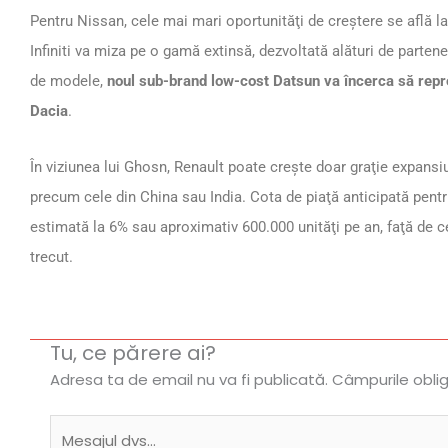
Pentru Nissan, cele mai mari oportunităţi de creştere se află 
Infiniti va miza pe o gamă extinsă, dezvoltată alături de partener
de modele,
noul sub-brand low-cost Datsun va încerca să repr
Dacia
.
În viziunea lui Ghosn, Renault poate creşte doar graţie expansiun
precum cele din China sau India. Cota de piaţă anticipată pentr
estimată la 6% sau aproximativ 600.000 unităţi pe an, faţă de 
trecut.
Tu, ce părere ai?
Adresa ta de email nu va fi publicată.
Câmpurile obli