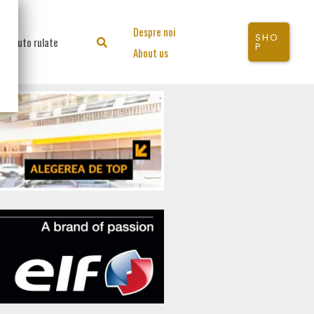
Despre noi
SHO
Auto rulate
Search
P
About us