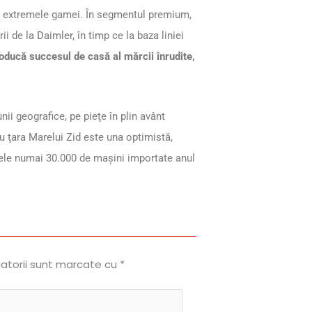
la extremele gamei. În segmentul premium,
ii de la Daimler, în timp ce la baza liniei
oducă succesul de casă al mărcii înrudite,
ii geografice, pe pieţe în plin avânt
u ţara Marelui Zid este una optimistă,
cele numai 30.000 de maşini importate anul
gatorii sunt marcate cu
*