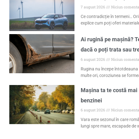
7 august 2026
Niciun comenta
Ce contradicție în termeni… Ori
explice cum poți oferi materiale
Ai rugină pe mașină? Te
dacă o poți trata sau tr
6 august 2026
Niciun comenta
Rugina nu începe întotdeauna 
multe ori, coroziunea se formea
Mașina ta te costă mai 
benzinei
6 august 2026
Niciun comenta
Vara este sezonul în care româ
lungi spre mare, escapade de w