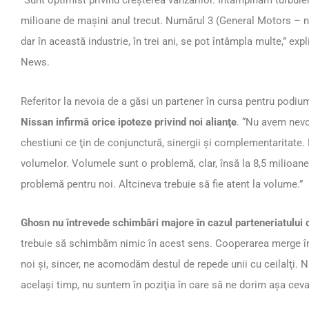
“Sunt optimist privind creşterea vânzărilor. Întâmpinăm turbulen
milioane de maşini anul trecut. Numărul 3 (General Motors – n.r
dar în această industrie, în trei ani, se pot întâmpla multe,” e
News.
Referitor la nevoia de a găsi un partener în cursa pentru podiu
Nissan infirmă orice ipoteze privind noi alianţe
. “Nu avem nevo
chestiuni ce ţin de conjunctură, sinergii şi complementaritate. 
volumelor. Volumele sunt o problemă, clar, însă la 8,5 milioane
problemă pentru noi. Altcineva trebuie să fie atent la volume.”
Ghosn nu întrevede schimbări majore în cazul parteneriatului 
trebuie să schimbăm nimic în acest sens. Cooperarea merge în
noi şi, sincer, ne acomodăm destul de repede unii cu ceilalţi. N
acelaşi timp, nu suntem în poziţia în care să ne dorim aşa ceva