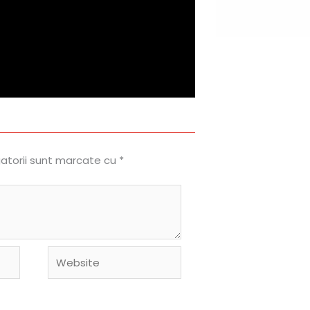
gatorii sunt marcate cu
*
Website