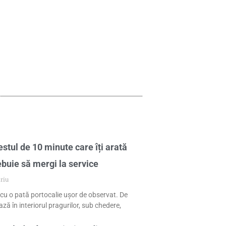
stul de 10 minute care îți arată
ebuie să mergi la service
riu
cu o pată portocalie ușor de observat. De
ză în interiorul pragurilor, sub chedere,