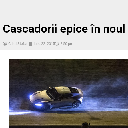
Cascadorii epice în noul
Cristi Stefan
iulie 22, 2015
2:50 pm