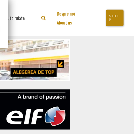
Despre noi
SHO
Auto rulate
Search
P
About us