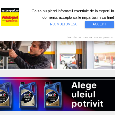
Ca sa nu pierzi informatii esentiale de la experti in
ri
Test drive
Eco
Motorsport
Proiecte speciale
Video
domeniu, accepta sa le impartasim cu tine!
NU, MULTUMESC
ACCEPT
Nu colectam date cu caracter personal.