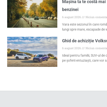
Mașina ta te costă mai 
benzinei
6 august 2026
Niciun comenta
Vara este sezonul în care româ
lungi spre mare, escapade de w
Ghid de achiziție Volk
6 august 2026
Niciun comenta
Ideal pentru familii, SUV-ul de
pe șoferii entuziaști, care vor