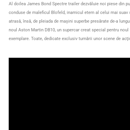
Al doilea James Bond Spectre trailer dezvăluie noi piese din puz
conduse de maleficul Blofeld, inamicul etern al celui mai suav s
atrasă, însă, de pleiada de maşini superbe presărate de-a lungu
noul Aston Martin DB10, un supercar creat special pentru noul
exemplare. Toate, dedicate exclusiv turnării unor scene de acţi