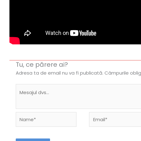
Tu, ce părere ai?
Adresa ta de email nu va fi publicată.
Câmpurile obli
Name*
Email*