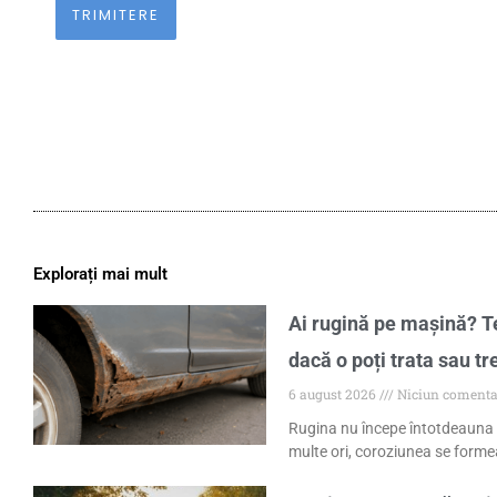
Explorați mai mult
Ai rugină pe mașină? Te
dacă o poți trata sau tr
6 august 2026
Niciun comenta
Rugina nu începe întotdeauna 
multe ori, coroziunea se formea