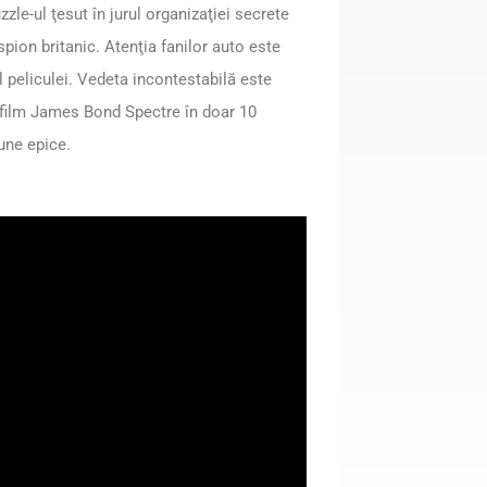
zle-ul ţesut în jurul organizaţiei secrete
pion britanic. Atenţia fanilor auto este
l peliculei. Vedeta incontestabilă este
 film James Bond Spectre în doar 10
une epice.