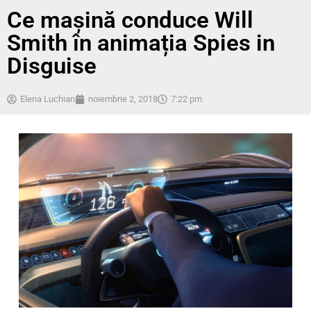
Ce mașină conduce Will
Smith în animația Spies in
Disguise
Elena Luchian
noiembrie 2, 2018
7:22 pm