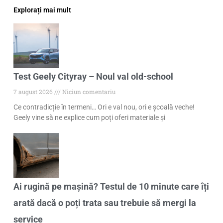
Explorați mai mult
Test Geely Cityray – Noul val old-school
7 august 2026
Niciun comentariu
Ce contradicție în termeni… Ori e val nou, ori e școală veche!
Geely vine să ne explice cum poți oferi materiale și
Ai rugină pe mașină? Testul de 10 minute care îți
arată dacă o poți trata sau trebuie să mergi la
service