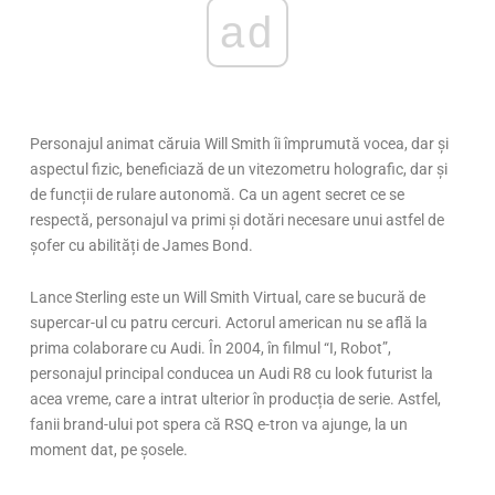
ad
Personajul animat căruia Will Smith îi împrumută vocea, dar și
aspectul fizic, beneficiază de un vitezometru holografic, dar și
de funcții de rulare autonomă. Ca un agent secret ce se
respectă, personajul va primi și dotări necesare unui astfel de
șofer cu abilități de James Bond.
Lance Sterling este un Will Smith Virtual, care se bucură de
supercar-ul cu patru cercuri. Actorul american nu se află la
prima colaborare cu Audi. În 2004, în filmul “I, Robot”,
personajul principal conducea un Audi R8 cu look futurist la
acea vreme, care a intrat ulterior în producția de serie. Astfel,
fanii brand-ului pot spera că RSQ e-tron va ajunge, la un
moment dat, pe șosele.