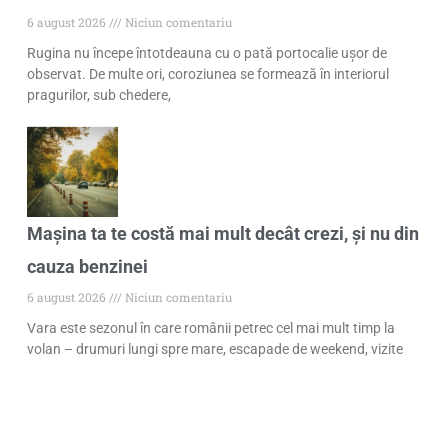
6 august 2026
Niciun comentariu
Rugina nu începe întotdeauna cu o pată portocalie ușor de
observat. De multe ori, coroziunea se formează în interiorul
pragurilor, sub chedere,
Mașina ta te costă mai mult decât crezi, și nu din
cauza benzinei
6 august 2026
Niciun comentariu
Vara este sezonul în care românii petrec cel mai mult timp la
volan – drumuri lungi spre mare, escapade de weekend, vizite