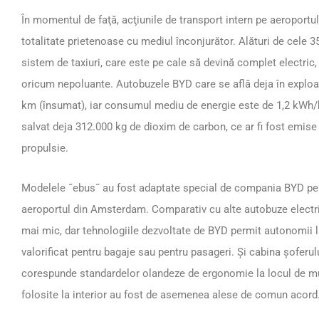
În momentul de faţă, acţiunile de transport intern pe aeroport
totalitate prietenoase cu mediul înconjurător. Alături de cele
sistem de taxiuri, care este pe cale să devină complet electric,
oricum nepoluante. Autobuzele BYD care se află deja în exploa
km (însumat), iar consumul mediu de energie este de 1,2 kWh/k
salvat deja 312.000 kg de dioxim de carbon, ce ar fi fost emis
propulsie.
Modelele ˝ebus˝ au fost adaptate special de compania BYD pent
aeroportul din Amsterdam. Comparativ cu alte autobuze electri
mai mic, dar tehnologiile dezvoltate de BYD permit autonomii la
valorificat pentru bagaje sau pentru pasageri. Şi cabina şoferul
corespunde standardelor olandeze de ergonomie la locul de mun
folosite la interior au fost de asemenea alese de comun acord