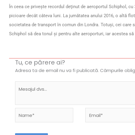
În ceea ce priveşte recordul deţinut de aeroportul Schiphol, cu 3
picioare decât câteva luni. La jumătatea anului 2016, o altă flot
societatea de transport în comun din Londra. Totuşi, cei care
Schiphol să dea tonul şi pentru alte aeroporturi, iar acestea să 
Tu, ce părere ai?
Adresa ta de email nu va fi publicată.
Câmpurile obli
Name*
Email*