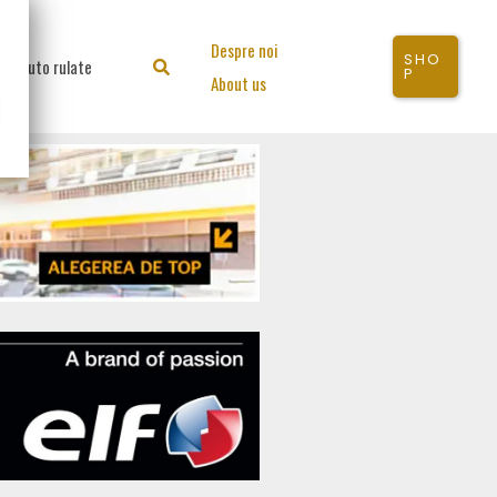
Despre noi
SHO
Auto rulate
Search
P
About us