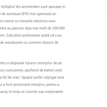
ul Schiphol din amsterdam sunt aproape în
 35 de autobuze BYD mai operează un
 în vreme ce trenurile electrice erau
tare au parcurs deja mai mult de 338.000
m. Calculele preliminare arată că s-au
e de autobuzele cu sisteme clasice de
ru a răspunde tuturor cerinţelor de pe
ce concurente, pachetul de baterii este
 fel de mari. Spaţiul astfel câştigat este
ui a fost proiectată minuţios, pentru a
că, în timp ce culorile sau materialele
.