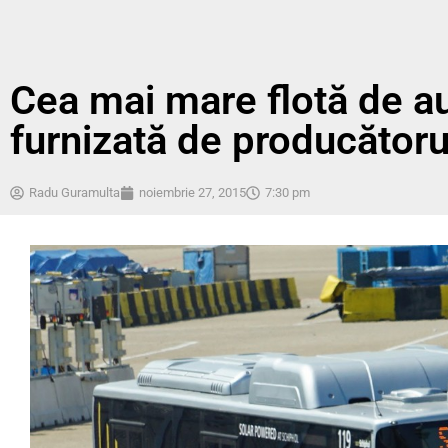
Cea mai mare flotă de au
furnizată de producător
Radu Guramulta
noiembrie 27, 2015
7:30 pm