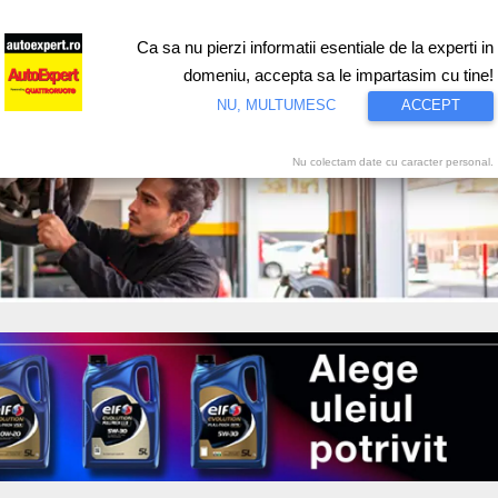
Ca sa nu pierzi informatii esentiale de la experti in
ri
Test drive
Eco
Motorsport
Proiecte speciale
Video
domeniu, accepta sa le impartasim cu tine!
NU, MULTUMESC
ACCEPT
Nu colectam date cu caracter personal.