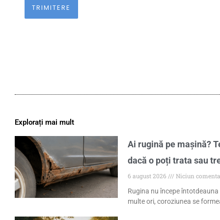
Explorați mai mult
Ai rugină pe mașină? Te
dacă o poți trata sau tr
6 august 2026
Niciun comenta
Rugina nu începe întotdeauna 
multe ori, coroziunea se formea