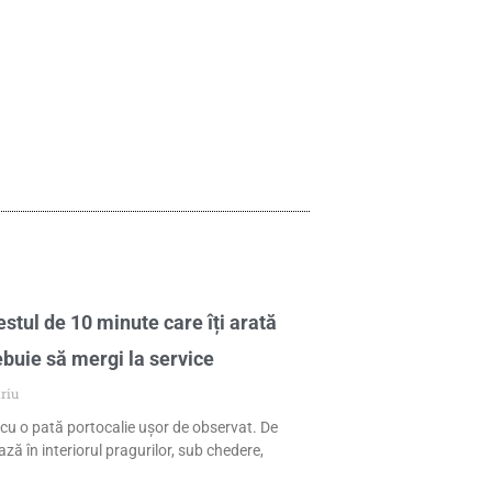
stul de 10 minute care îți arată
ebuie să mergi la service
riu
cu o pată portocalie ușor de observat. De
ză în interiorul pragurilor, sub chedere,