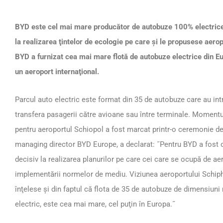
BYD este cel mai mare producător de autobuze 100% electrice, 
la realizarea ţintelor de ecologie pe care şi le propusese aer
BYD a furnizat cea mai mare flotă de autobuze electrice din E
un aeroport internaţional.
Parcul auto electric este format din 35 de autobuze care au intr
transfera pasagerii către avioane sau între terminale. Momentu
pentru aeroportul Schiopol a fost marcat printr-o ceremonie de 
managing director BYD Europe, a declarat: ˝Pentru BYD a fost 
decisiv la realizarea planurilor pe care cei care se ocupă de ae
implementării normelor de mediu. Viziunea aeroportului Schipho
înţelese şi din faptul că flota de 35 de autobuze de dimensiun
electric, este cea mai mare, cel puţin în Europa.˝