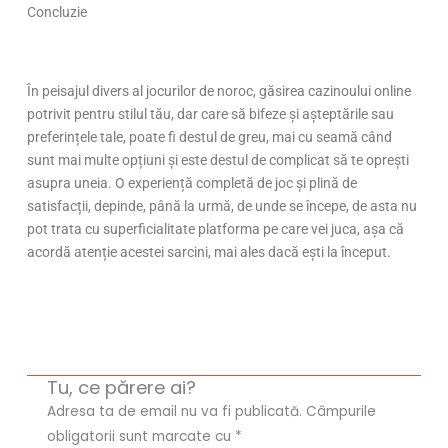
Concluzie
În peisajul divers al jocurilor de noroc, găsirea cazinoului online
potrivit pentru stilul tău, dar care să bifeze și așteptările sau
preferințele tale, poate fi destul de greu, mai cu seamă când
sunt mai multe opțiuni și este destul de complicat să te oprești
asupra uneia. O experiență completă de joc și plină de
satisfacții, depinde, până la urmă, de unde se începe, de asta nu
pot trata cu superficialitate platforma pe care vei juca, așa că
acordă atenție acestei sarcini, mai ales dacă ești la început.
Tu, ce părere ai?
Adresa ta de email nu va fi publicată.
Câmpurile
obligatorii sunt marcate cu
*