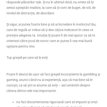
răspunde plăcerilor tale. Și nu în ultimul rând, nu omite să îți
setezi așteptări realiste, la care să ții cont de buget, de stil, de
nivelul de distracție, de abordare.
Și sigur, ai putea foarte bine și să ai încredere în instinctul tău,
care de regulă ar trebui să-ți dea câțiva indicatori în ceea ce
privește alegerea ta. Intuiția îți poate fi de real ajutor ca să te
orientezi către jocul de noroc care ar putea fi cea mai bună
opțiune pentru tine.
Top greșeli pe care să le eviți
Poate fi destul de ușor să faci greșeli inconștiente la gambling și
gaming, atunci când nu ai experiență, așa că mai bine să le
cunoști, ca să știi ce anume să eviți – aici amintim despre
câteva dintre cele mai importante:
nu faci documentarea riguroasă care se impune și crezi