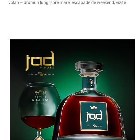
volan – drumuri lungi spre mare, escapade de weekend, vizite