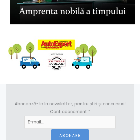
Abonează-te la newsletter, pentru știri și concursuri!
Cont abonament
*
ABONARE