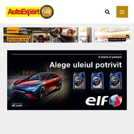
Skip
to
Search
content