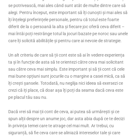
se potrivească, mai ales când sunt atât de multe dintre care să
alegi. Pentru început, este important să îți cunoști și mai ales să
îți înțelegi preferințele personale, pentru că totul este foarte
diferit de la o persoană la alta și fiecare joc oferă ceva diferit –
mai întâi poți restrânge totul la jocuri bazate pe noroc sau unele
care îți solicită abilitățile și pentru care ai nevoie de strategie.
Un alt criteriu de care să ții cont este să ai în vedere experiența
ta și în funcție de asta să te orientezi către ceva mai solicitant
sau către ceva mai simplu. Este important și să ții cont că cele
mai bune opțiuni sunt jocurile cu o margine a casei mică, ca să
îți crești șansele. Totodată, nu neglija nici ideea să exersezi ce
crezi că iți place, că doar așa îți poți da seama dacă ceva este
pe placul tău sau nu.
Dacă vrei să mai ții cont de ceva, ai putea să urmărești și ce
spun alții despre un anume joc, dar asta abia după ce te decizi
în privința temei care te atrage cel mai mult. Ar trebui, cu
siguranță, să fie ceva care se aliniază intereselor tale și care