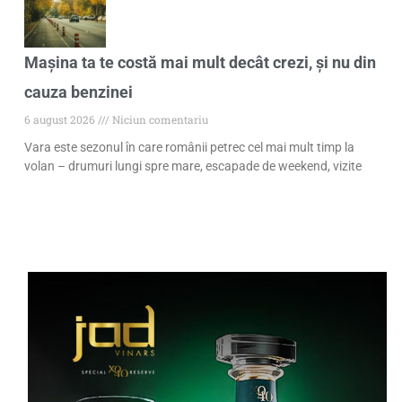
Mașina ta te costă mai mult decât crezi, și nu din
cauza benzinei
6 august 2026
Niciun comentariu
Vara este sezonul în care românii petrec cel mai mult timp la
volan – drumuri lungi spre mare, escapade de weekend, vizite