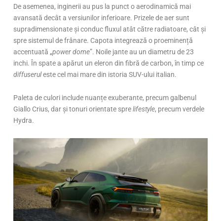
De asemenea, inginerii au pus la punct o aerodinamică mai
avansată decât a versiunilor inferioare. Prizele de aer sunt
supradimensionate și conduc fluxul atât către radiatoare, cât și
spre sistemul de frânare. Capota integrează o proeminență
accentuată „
power dome
”. Noile jante au un diametru de 23
inchi. În spate a apărut un eleron din fibră de carbon, în timp ce
diffuserul
este cel mai mare din istoria SUV-ului italian.
Paleta de culori include nuanțe exuberante, precum galbenul
Giallo Crius, dar și tonuri orientate spre
lifestyle
, precum verdele
Hydra.