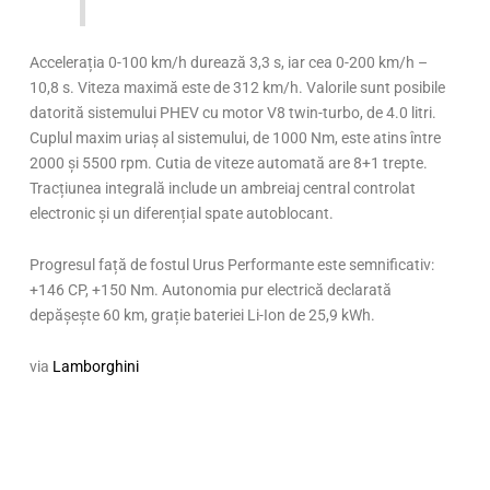
Accelerația 0-100 km/h durează 3,3 s, iar cea 0-200 km/h –
10,8 s. Viteza maximă este de 312 km/h. Valorile sunt posibile
datorită sistemului PHEV cu motor V8 twin-turbo, de 4.0 litri.
Cuplul maxim uriaș al sistemului, de 1000 Nm, este atins între
2000 și 5500 rpm. Cutia de viteze automată are 8+1 trepte.
Tracțiunea integrală include un ambreiaj central controlat
electronic și un diferențial spate autoblocant.
Progresul față de fostul Urus Performante este semnificativ:
+146 CP, +150 Nm. Autonomia pur electrică declarată
depășește 60 km, grație bateriei Li-Ion de 25,9 kWh.
via
Lamborghini