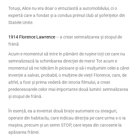
Totuși, Alice nu era doar o entuziastă a automobilului, ci o
expertă care a fondat și a condus primul club al șoferițelor din
Statele Unite.
1914 Florence Lawrence
– a creat semnalizarea și stopul de
frână
Acum e momentul să intre în pământ de rușine toți cei care nu
semnalizează la schimbarea direcției de mers! Tot acum e
momentul să ne ridicăm în picioare și să-i mulțumim celei a cărei
invenție a salvat, probabil, o mulțime de vieți! Florence, care, de
altfel, a fost și prima vedetă din istoria filmului, a creat
predecesoarele celor mai importante două lumini: semnalizarea
și stopul de frână.
În esență, ea a inventat două brațe automate cu steaguri,
operate din habitaclu, care indicau direcția pe care urma s-o ia
mașina, precum și un semn STOP, care ieșea din caroserie la
apăsarea frânei.