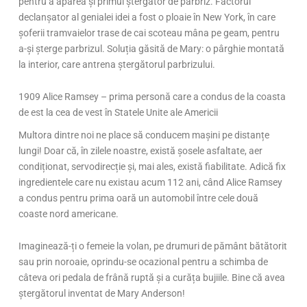
pentru a apărea și primul ștergător de parbriz. Factorul
declanșator al genialei idei a fost o ploaie în New York, în care
șoferii tramvaielor trase de cai scoteau mâna pe geam, pentru
a-și șterge parbrizul. Soluția găsită de Mary: o pârghie montată
la interior, care antrena ștergătorul parbrizului.
1909 Alice Ramsey – prima personă care a condus de la coasta
de est la cea de vest în Statele Unite ale Americii
Multora dintre noi ne place să conducem mașini pe distanțe
lungi! Doar că, în zilele noastre, există șosele asfaltate, aer
condiționat, servodirecție și, mai ales, există fiabilitate. Adică fix
ingredientele care nu existau acum 112 ani, când Alice Ramsey
a condus pentru prima oară un automobil între cele două
coaste nord americane.
Imaginează-ți o femeie la volan, pe drumuri de pământ bătătorit
sau prin noroaie, oprindu-se ocazional pentru a schimba de
câteva ori pedala de frână ruptă și a curăța bujiile. Bine că avea
ștergătorul inventat de Mary Anderson!