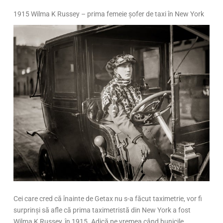
1915 Wilma K Russey – prima femeie șofer de taxi în New York
Cei care cred că înainte de Getax nu s-a făcut taximetrie, vor fi
surprinși să afle că prima taximetristă din New York a fost
Wilma K Russey, în 1915. Adică pe vremea când bunicile