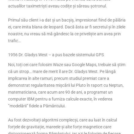
actualilor taximetriști aveau codițe și săreau șotronul.
Primul său client i-a dat și un bacșiș, impresionat fiind de pălăria
ei, care imita blana de leopard. Dacă ăsta ar fi secretul și în zilele
noastre, nu vreau să mă gândesc la ce priveliște am avea prin
trafic…
1956 Dr. Gladys West – a pus bazele sistemului GPS
Noi, toți cei care folosim Waze sau Google Maps, trebuie să știm
că un strop… mare de merit îl are Dr. Gladys West. Pe lângă
implicarea în alte ramuri, precum studiul premiat care a
demonstrat regularitatea mișcării lui Pluto în raport cu Neptun,
matematiciana, care acum are 90 de ani, a programat un
computer IBM pentru a furniza calcule exacte, în vederea
”modelării” fidele a Pământului.
Au fost dezvoltați algoritmi complecși, care au luat în calcul
forțele de gravitație, mareele și alte forțe magnetice care
distorsionează forma Pământului, iar azi le folosim de fiecare