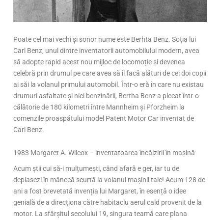
Poate cel mai vechi și sonor nume este Berhta Benz. Soția lui
Carl Benz, unul dintre inventatorii automobilului modern, avea
să adopte rapid acest nou mijloc de locomoție și devenea
celebră prin drumul pe care avea să îl facă alături de cei doi copii
ai săi la volanul primului automobil. Într-o eră în care nu existau
drumuri asfaltate și nici benzinării, Bertha Benz a plecat într-o
călătorie de 180 kilometri între Mannheim și Pforzheim la
comenzile proaspătului model Patent Motor Car inventat de
Carl Benz.
1983 Margaret A. Wilcox – inventatoarea încălzirii în mașină
Acum știi cui să-i mulțumești, când afară e ger, iar tu de
deplasezi în mânecă scurtă la volanul mașinii tale! Acum 128 de
ani a fost brevetată invenția lui Margaret, în esență o idee
genială de a direcționa către habitaclu aerul cald provenit de la
motor. La sfârșitul secolului 19, singura teamă care plana