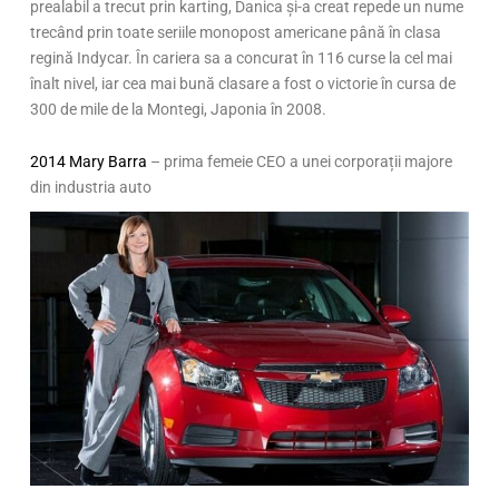
prealabil a trecut prin karting, Danica și-a creat repede un nume
trecând prin toate seriile monopost americane până în clasa
regină Indycar. În cariera sa a concurat în 116 curse la cel mai
înalt nivel, iar cea mai bună clasare a fost o victorie în cursa de
300 de mile de la Montegi, Japonia în 2008.
2014 Mary Barra
– prima femeie CEO a unei corporații majore
din industria auto