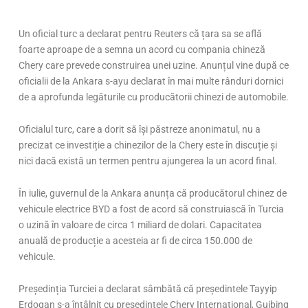
Un oficial turc a declarat pentru Reuters că țara sa se află
foarte aproape de a semna un acord cu compania chineză
Chery care prevede construirea unei uzine. Anunțul vine după ce
oficialii de la Ankara s-ayu declarat în mai multe rânduri dornici
de a aprofunda legăturile cu producătorii chinezi de automobile.
Oficialul turc, care a dorit să își păstreze anonimatul, nu a
precizat ce investiție a chinezilor de la Chery este în discuție și
nici dacă există un termen pentru ajungerea la un acord final.
În iulie, guvernul de la Ankara anunța că producătorul chinez de
vehicule electrice BYD a fost de acord să construiască în Turcia
o uzină în valoare de circa 1 miliard de dolari. Capacitatea
anuală de producție a acesteia ar fi de circa 150.000 de
vehicule.
Președinția Turciei a declarat sâmbătă că președintele Tayyip
Erdogan s-a întâlnit cu președintele Chery International, Guibing