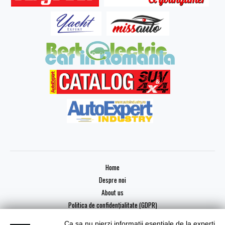
Home
Despre noi
About us
Politica de confidențialitate (GDPR)
Ca sa nu pierzi informatii esentiale de la experti