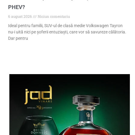
PHEV?
6 august 2026
Niciun comentariu
Ideal pentru familii, SUV-ul de clasă medie Volkswagen Tayron
nu-i uită nici pe șoferii entuziaști, care vor să savureze călătoria.
Dar pentru