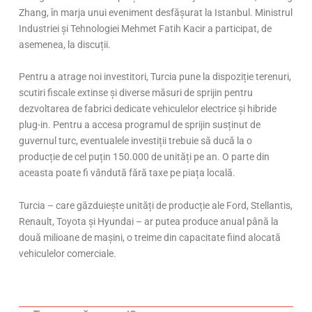
Zhang, în marja unui eveniment desfășurat la Istanbul. Ministrul
Industriei și Tehnologiei Mehmet Fatih Kacir a participat, de
asemenea, la discuții.
Pentru a atrage noi investitori, Turcia pune la dispoziție terenuri,
scutiri fiscale extinse și diverse măsuri de sprijin pentru
dezvoltarea de fabrici dedicate vehiculelor electrice și hibride
plug-in. Pentru a accesa programul de sprijin susținut de
guvernul turc, eventualele investiții trebuie să ducă la o
producție de cel puțin 150.000 de unități pe an. O parte din
aceasta poate fi vândută fără taxe pe piața locală.
Turcia – care găzduiește unități de producție ale Ford, Stellantis,
Renault, Toyota și Hyundai – ar putea produce anual până la
două milioane de mașini, o treime din capacitate fiind alocată
vehiculelor comerciale.