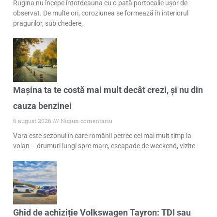
Rugina nu începe întotdeauna cu o pată portocalie ușor de
observat. De multe ori, coroziunea se formează în interiorul
pragurilor, sub chedere,
Mașina ta te costă mai mult decât crezi, și nu din
cauza benzinei
6 august 2026
Niciun comentariu
Vara este sezonul în care românii petrec cel mai mult timp la
volan – drumuri lungi spre mare, escapade de weekend, vizite
Ghid de achiziție Volkswagen Tayron: TDI sau