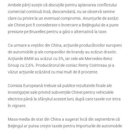
Ambele părți susțin că discuțiile pentru aplanarea conflictului
comercial continuă însă, deocamdată, nu se observă semne
clare cu privire la un eventual compromis. Anunțurile de astăzi
ale Chinei pot fi considerate o încercare a Beijingului de a pune
presiune pe Bruxelles pentru a găsi o alternativă la taxe.
Ca urmare a veștilor din China, acțiunile producătorilor europeni
de automobile și ale companiilor de brandy au scăzut drastic.
Acțiunile BMW au scăzut cu 3%, iar cele ale Mercedes-Benz
Group cu 2,6%. Producătorul de coniac Remy Cointreau și-a
văzut acțiunile scăzând cu mai mult de 8 procente.
Comisia Europeană trebuie să publice rezultatele finale ale
investigației sale privind subvențiile Chinei pentru vehiculele
electrice până la sfârșitul acestei luni, după care taxele vor intra
în vigoare.
Mass-media de stat din China a sugerat încă din septembrie că
Beijingul ar putea crește taxele pentru importurile de automobile