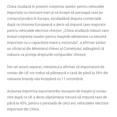
China studiază în prezent creșterea taxelor pentru vehiculele
importate cu motoare mari și va începe să perceapă taxe pe
coniacul produs în Europa, escaladând disputa comercială
după ce Uniunea Europeană a decis să impună taxe majorate
pentru vehiculele electrice chineze. „China studiază măsuri care
includ creșterea taxelor pentru mașinile alimentate cu benzină
importate cu o capacitate mare a motorului”, a afirmat astăzi
un oficial al din Ministerul chinez al Comerțului, adăugând că
măsura va proteja drepturile companiilor chineze.
Într-un anunț separat, ministerul a afirmat că importatorii de
coniac din UE vor trebui să plătească o taxă de până la 39% din
valoarea brandy-ului începând cu 11 octombrie.
Acțiunea împotriva exportatorilor europeni de mașini și coniac
vine după ce UE a decis săptămâna trecută să impună taxe de
până la 45%, pentru o perioadă de cinci ani, vehiculelor electrice
importate din China.