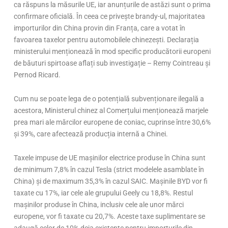
ca răspuns la măsurile UE, iar anunțurile de astăzi sunt o prima
confirmare oficială. În ceea ce privește brandy-ul, majoritatea
importurilor din China provin din Franța, care a votat în
favoarea taxelor pentru automobilele chinezești. Declarația
ministerului menționează în mod specific producătorii europeni
de băuturi spirtoase aflați sub investigație – Remy Cointreau și
Pernod Ricard.
Cum nu se poate lega de o potențială subvenționare ilegală a
acestora, Ministerul chinez al Comerțului menționează marjele
prea mari ale mărcilor europene de coniac, cuprinse între 30,6%
și 39%, care afectează producția internă a Chinei.
Taxele impuse de UE mașinilor electrice produse în China sunt
de minimum 7,8% în cazul Tesla (strict modelele asamblate în
China) și de maximum 35,3% în cazul SAIC. Mașinile BYD vor fi
taxate cu 17%, iar cele ale grupului Geely cu 18,8%. Restul
mașinilor produse în China, inclusiv cele ale unor mărci
europene, vor fi taxate cu 20,7%. Aceste taxe suplimentare se
adaugă celor de 10% deja existente pentru importurile din