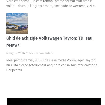
Vara este sezonul în care românii petrec cel mai mult timp la
volan – drumuri lungi spre mare, escapade de weekend, vizite
Ghid de achiziție Volkswagen Tayron: TDI sau
PHEV?
6 august 2026
Niciun comentariu
Ideal pentru familii, SUV-ul de clasă medie Volkswagen Tayron
nu-i uită nici pe șoferii entuziaști, care vor să savureze călătoria.
Dar pentru