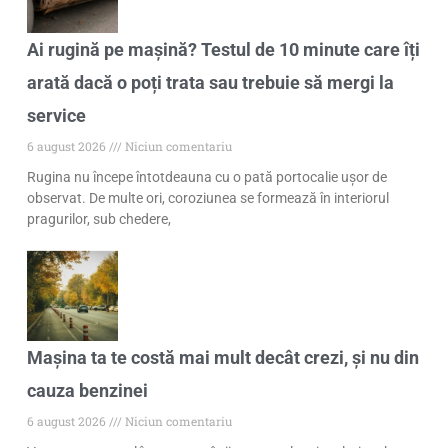
Ai rugină pe mașină? Testul de 10 minute care îți
arată dacă o poți trata sau trebuie să mergi la
service
6 august 2026
Niciun comentariu
Rugina nu începe întotdeauna cu o pată portocalie ușor de
observat. De multe ori, coroziunea se formează în interiorul
pragurilor, sub chedere,
Mașina ta te costă mai mult decât crezi, și nu din
cauza benzinei
6 august 2026
Niciun comentariu