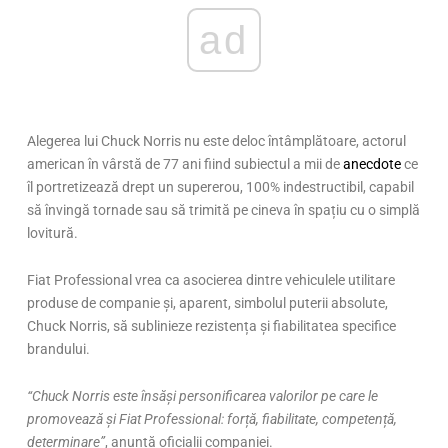
ad
Alegerea lui Chuck Norris nu este deloc întâmplătoare, actorul
american în vârstă de 77 ani fiind subiectul a mii de
anecdote
ce
îl portretizează drept un supererou, 100% indestructibil, capabil
să învingă tornade sau să trimită pe cineva în spațiu cu o simplă
lovitură.
Fiat Professional vrea ca asocierea dintre vehiculele utilitare
produse de companie și, aparent, simbolul puterii absolute,
Chuck Norris, să sublinieze rezistența și fiabilitatea specifice
brandului.
“Chuck Norris este însăși personificarea valorilor pe care le
promovează și Fiat Professional: forță, fiabilitate, competență,
determinare”
, anunță oficialii companiei.