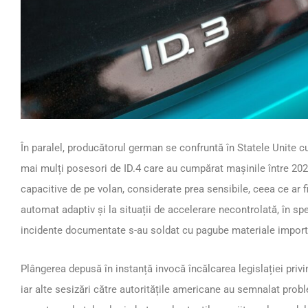
În paralel, producătorul german se confruntă în Statele Unite c
mai mulți posesori de ID.4 care au cumpărat mașinile între 202
capacitive de pe volan, considerate prea sensibile, ceea ce ar fi
automat adaptiv și la situații de accelerare necontrolată, în s
incidente documentate s-au soldat cu pagube materiale importa
Plângerea depusă în instanță invocă încălcarea legislației privi
iar alte sesizări către autoritățile americane au semnalat pro