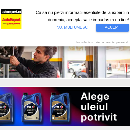
Ca sa nu pierzi informatii esentiale de la experti in
ri
Test drive
Eco
Motorsport
Proiecte speciale
Video
domeniu, accepta sa le impartasim cu tine!
NU, MULTUMESC
ACCEPT
Nu colectam date cu caracter personal.