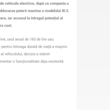
r de vehicule electrice, după ce compania a
eblocarea puterii maxime a modelului ID.3.
ere, iar accesul la întregul potențial al
ra cost.
line, unul anual de 165 de lire sau
i pentru întreaga durată de viață a mașinii.
l vehiculului, decizia a stârnit
mentar o funcționalitate deja existentă.