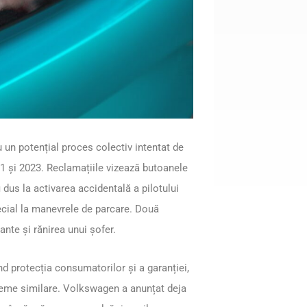
u un potențial proces colectiv intentat de
1 și 2023. Reclamațiile vizează butoanele
 dus la activarea accidentală a pilotului
pecial la manevrele de parcare. Două
nte și rănirea unui șofer.
nd protecția consumatorilor și a garanției,
bleme similare. Volkswagen a anunțat deja