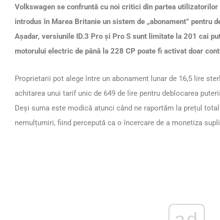
Volkswagen se confruntă cu noi critici din partea utilizatorilo
introdus în Marea Britanie un sistem de „abonament” pentru d
Așadar, versiunile ID.3 Pro și Pro S sunt limitate la 201 cai put
motorului electric de până la 228 CP poate fi activat doar cont
Proprietarii pot alege între un abonament lunar de 16,5 lire ster
achitarea unui tarif unic de 649 de lire pentru deblocarea puteri
Deși suma este modică atunci când ne raportăm la prețul total a
nemulțumiri, fiind percepută ca o încercare de a monetiza supli
ad