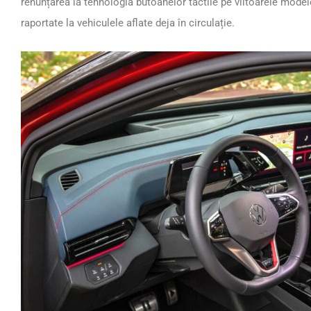
renunțarea la tehnologia butoanelor tactile pe viitoarele model
raportate la vehiculele aflate deja în circulație.