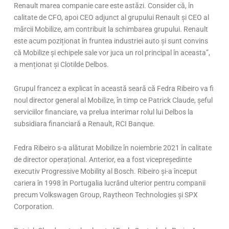
Renault marea companie care este astăzi. Consider că, în
calitate de CFO, apoi CEO adjunct al grupului Renault și CEO al
mărcii Mobilize, am contribuit la schimbarea grupului. Renault
este acum poziționat în fruntea industriei auto și sunt convins
că Mobilize și echipele sale vor juca un rol principal în aceasta”,
a menționat și Clotilde Delbos.
Grupul francez a explicat în această seară că Fedra Ribeiro va fi
noul director general al Mobilize, în timp ce Patrick Claude, şeful
serviciilor financiare, va prelua interimar rolul lui Delbos la
subsidiara financiară a Renault, RCI Banque.
Fedra Ribeiro s-a alăturat Mobilize în noiembrie 2021 în calitate
de director operațional. Anterior, ea a fost vicepreședinte
executiv Progressive Mobility al Bosch. Ribeiro și-a început
cariera în 1998 în Portugalia lucrând ulterior pentru companii
precum Volkswagen Group, Raytheon Technologies și SPX
Corporation.