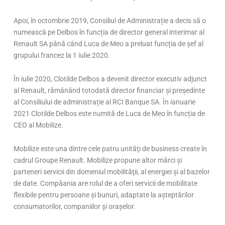
Apoi, în octombrie 2019, Consiliul de Administrație a decis să o
numească pe Delbos în funcția de director general interimar al
Renault SA până când Luca de Meo a preluat funcția de șef al
grupului francez la 1 iulie 2020.
În iulie 2020, Clotilde Delbos a devenit director executiv adjunct
al Renault, rămânând totodată director financiar și președinte
al Consiliului de administrație al RCI Banque SA. În ianuarie
2021 Clotilde Delbos este numită de Luca de Meo în funcția de
CEO al Mobilize.
Mobilize este una dintre cele patru unităţi de business create în
cadrul Groupe Renault. Mobilize propune altor mărci şi
parteneri servicii din domeniul mobilităţii, al energiei şi al bazelor
de date. Compăania are rolul de a oferi servicii de mobilitate
flexibile pentru persoane şi bunuri, adaptate la aşteptărilor
consumatorilor, companiilor şi oraşelor.