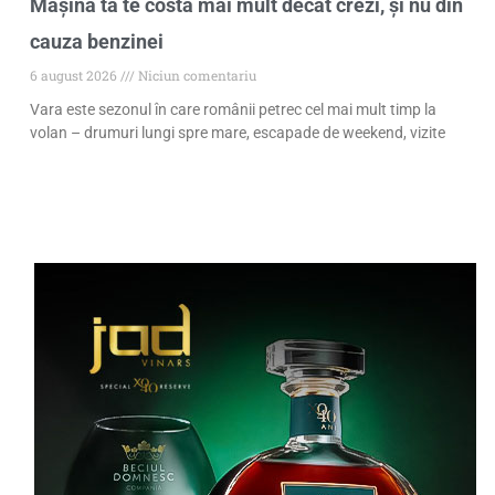
Mașina ta te costă mai mult decât crezi, și nu din
cauza benzinei
6 august 2026
Niciun comentariu
Vara este sezonul în care românii petrec cel mai mult timp la
volan – drumuri lungi spre mare, escapade de weekend, vizite