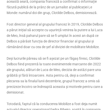
această seară, compania franceză a confirmat o informație
făcută publică de la prânz de un jurnalist al publicației Le
Monde: numărul doi din grup, Clotilde Delbos, demisionează.
Fost director general al grupului francez în 2019, Clotilde Delbos
a părut inițial să accepte cu ușurință venirea la putere a lui Luca
de Meo, însă paharul pare să se fi umplut în acest an după ce
Delbos a părăsit funcția de director financiar al grupului și
rămânând doar cu cea de șef al diviziei de mobilitate Mobilize.
Deși lucrurile păreau să se fi așezat pe un făgaș firesc, Clotilde
Delbos fiind prezentă la toate evenimentele marcante din 2022
ale grupului, alături de Luca de Meo, decizia de astăzi pare una
grăbită și fără întoarcere. Asta pentru că, deși a confirmat
plecarea sa la finalul lunii decembrie, grupul francez a omis să
precizeze încotro se îndreaptă aceasta și motivele pentru care a
demisionat.
Totodată, faptul că la conducerea Mobilize a fost deja numit
actualul director operațional Fedra Ribeiro, sosită în compania