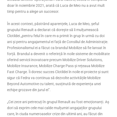
doar în noiembrie 2021, arată că Luca de Meo nu a avut mult
timp pentru a alege un succesor.
În acest context, păstrând aparențele, Luca de Meo, șeful
grupului Renault a declarat că dorește să îi mulțumească
Clotildei „pentru felul în care m-a primit în grup în urmă cu doi
ani și pentru angajamentul ei față de Consiliul de Administrație.
Profesionalismul ei a făcut ca brandul Mobilize să fie lansat în
forță. Brandul a devenit o referință în noile sisteme de mobilitate
oferind servicii inovatoare precum Mobilize Driver Solutions,
Mobilize Insurance, Mobilize Charge Pass și rețeaua Mobilize
Fast Charge. Îi doresc succes Clotildei în noile ei proiecte și sunt
sigur că Fedra va continua să dezvolte activitățile Mobilize
Beyond Automotive cu talent, susținută de experiența unei
echipe grozave din jurul ei”.
„Cei zece ani petrecuți în grupul Renault au fost emoționanți. Aș
dori să exprim cele mai calde mulțumiri angajaților grupului
care, în ciuda numeroaselor crize din ultimii ani, au făcut din