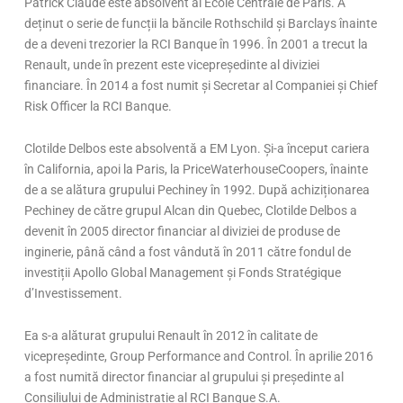
Patrick Claude este absolvent al Ecole Centrale de Paris. A
deținut o serie de funcții la băncile Rothschild și Barclays înainte
de a deveni trezorier la RCI Banque în 1996. În 2001 a trecut la
Renault, unde în prezent este vicepreședinte al diviziei
financiare. În 2014 a fost numit și Secretar al Companiei și Chief
Risk Officer la RCI Banque.
Clotilde Delbos este absolventă a EM Lyon. Și-a început cariera
în California, apoi la Paris, la PriceWaterhouseCoopers, înainte
de a se alătura grupului Pechiney în 1992. După achiziționarea
Pechiney de către grupul Alcan din Quebec, Clotilde Delbos a
devenit în 2005 director financiar al diviziei de produse de
inginerie, până când a fost vândută în 2011 către fondul de
investiții Apollo Global Management și Fonds Stratégique
d’Investissement.
Ea s-a alăturat grupului Renault în 2012 în calitate de
vicepreședinte, Group Performance and Control. În aprilie 2016
a fost numită director financiar al grupului și președinte al
Consiliului de Administrație al RCI Banque S.A.