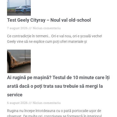
Test Geely Cityray – Noul val old-school
7 august 2026
Niciun comentariu
Ce contradicție în termeni… Ori e val nou, ori e școală veche!
Geely vine să ne explice cum poți oferi materiale și
Ai rugină pe mașină? Testul de 10 minute care îți
arată dacă o poți trata sau trebuie să mergi la
service
6 august 2026
Niciun comentariu
Rugina nu începe întotdeauna cu o pată portocalie ușor de
observat. De multe ori, coroziunea se formează în interiorul