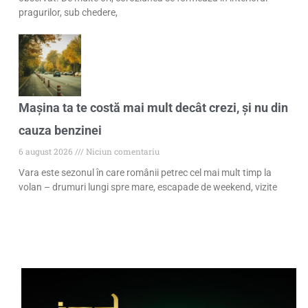
pragurilor, sub chedere,
Mașina ta te costă mai mult decât crezi, și nu din
cauza benzinei
6 august 2026
Niciun comentariu
Vara este sezonul în care românii petrec cel mai mult timp la
volan – drumuri lungi spre mare, escapade de weekend, vizite