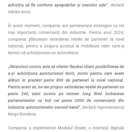
achiziția să fie conform așteptărilor și nevoilor sale”
, declară
Adrian Anca.
În acest moment, compania are parteneriate strategice cu cei
mai importanți comercianți din industrie. Pentru anul 2024,
compania plănuiește extinderea rețelei de parteneri la nivel
național, pentru a asigura accesul la mobilitate celor care-și
doresc să achiziționeze un autovehicul.
„Obiectivul nostru este să oferim fiecărui client posibilitatea de
a-și achiziționa autoturismul dorit, motiv pentru care avem
alături în prezent peste 800 de parteneri la nivel național.
Pentru acest an, ne-am propus extinderea rețelei de parteneri cu
peste 240, țelul nostru pe termen lung fiind încheierea
parteneriatelor cu toți cei peste 2000 de comercianți din
industria autoturismelor second-hand”,
declară reprezentantul
Mogo România.
Compania a implementat Modulul Dealer, o interfață digitală