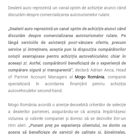
Dealerii auto reprezintă un canal optim de achiziție atunci când
discutăm despre comercializarea autoturismelor rulate.
„Dealerii auto reprezintă un canal optim de achiziție atunci când
discutăm despre comercializarea autoturismelor rulate. Pe
lângă serviciile de asistență post-vânzare oferite, precum
service și întreținere, aceștia pun la dispoziția cumpărătorilor
soluții avantajoase pentru achiziția autovehiculelor, chiar în
aceeași zi. Astfel, cumpărătorii beneficiază de o experiență de
cumpărare sigură și transparentă”
, declară Adrian Anca, Head
of Partner Account Managers al
Mogo România
, companie
specializată în acordarea finanțării pentru achiziția
autovehiculelor second-hand.
Mogo România acordă o atenție deosebită criteriilor de selecție
a dealerilor parteneri, asigurându-se că aceștia împărtășesc
viziunea și valorile companiei și doresc să se dezvolte într-un
ritm alert.
„Punem preț pe experiența clientului, ne dorim ca
acesta să beneficieze de servicii de calitate și, bineînțeles,