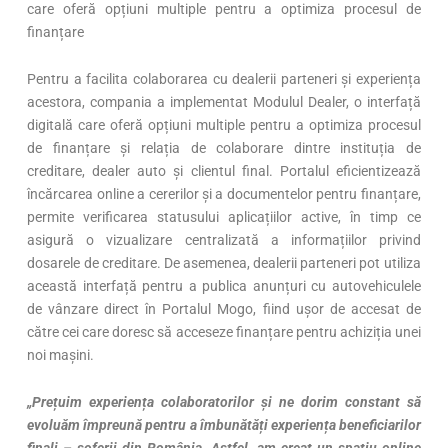
care oferă opțiuni multiple pentru a optimiza procesul de
finanțare
Pentru a facilita colaborarea cu dealerii parteneri și experiența
acestora, compania a implementat Modulul Dealer, o interfață
digitală care oferă opțiuni multiple pentru a optimiza procesul
de finanțare și relația de colaborare dintre instituția de
creditare, dealer auto și clientul final. Portalul eficientizează
încărcarea online a cererilor și a documentelor pentru finanțare,
permite verificarea statusului aplicațiilor active, în timp ce
asigură o vizualizare centralizată a informațiilor privind
dosarele de creditare. De asemenea, dealerii parteneri pot utiliza
această interfață pentru a publica anunțuri cu autovehiculele
de vânzare direct în Portalul Mogo, fiind ușor de accesat de
către cei care doresc să acceseze finanțare pentru achiziția unei
noi mașini.
„Prețuim experiența colaboratorilor și ne dorim constant să
evoluăm împreună pentru a îmbunătăți experiența beneficiarilor
finali – șoferii din România. Astfel, am creat un spațiu online