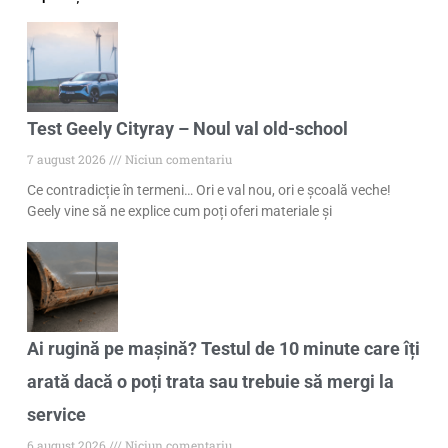
Test Geely Cityray – Noul val old-school
7 august 2026
Niciun comentariu
Ce contradicție în termeni… Ori e val nou, ori e școală veche!
Geely vine să ne explice cum poți oferi materiale și
Ai rugină pe mașină? Testul de 10 minute care îți
arată dacă o poți trata sau trebuie să mergi la
service
6 august 2026
Niciun comentariu