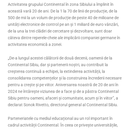
Activitatea grupului Continental în zona Sibiului a împlinit în
această vară 20 de ani. De la 1 la 70 de linii de producție, de la
500 de mii la un volum de producție de peste 40 de milioane de
unități electronice de control pe an și 1 miliard de euro vânzări,
de la una la trei clădiri de cercetare și dezvoltare, sunt doar
câteva dintre reperele-cheie ale implicării companiei germane în
activitatea economică a zonei.
„De-a lungul acestei călătorii de două decenii, oamenii de la
Continental Sibiu, dar și partenerii noștri, au contribuit la
creșterea continuă a echipei, la extinderea activității, la
consolidarea competențelor și la construirea încrederii necesare
pentru a crește și pe viitor. Aniversarea noastră de 20 de ani în
2024 ne întărește viziunea de a face și de a păstra Continental
Sibiu pentru oameni, afaceri și comunitate, acum și în viitor”, a
declarat Sonok Rivetto, directorul general al Continental Sibiu.
Parteneriatele cu mediul educațional au un rol important în
cadrul activității Continental. În ceea ce privește universitățile,