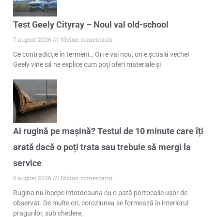
Test Geely Cityray – Noul val old-school
7 august 2026
Niciun comentariu
Ce contradicție în termeni… Ori e val nou, ori e școală veche!
Geely vine să ne explice cum poți oferi materiale și
Ai rugină pe mașină? Testul de 10 minute care îți
arată dacă o poți trata sau trebuie să mergi la
service
6 august 2026
Niciun comentariu
Rugina nu începe întotdeauna cu o pată portocalie ușor de
observat. De multe ori, coroziunea se formează în interiorul
pragurilor, sub chedere,