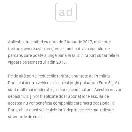
ad
Aplicabile începând cu data de 2 ianuarie 2017, noile rate
tarifare generează o creştere semnificativă a costului de
parcare, care poate ajunge până la 60% în raport cu tarifele în
vigoare pe semestrul II din 2016.
Pe de altă parte, reducerile tarifare anunţate de Primăria
Parisului pentru vehiculele cel mai puţin poluante (Euro 5 şi 6)
sunt mult mai moderate şi chiar discriminatorii. Acestea nu vor
depăşi 18% şi vor fi aplicate doar abonaţilor Pass, iar de
acestea nu vor beneficia companiile care merg ocazional la
Paris, chiar dacă vehiculele lor îndeplinesc cele mai ridicate
standarde de emisii.