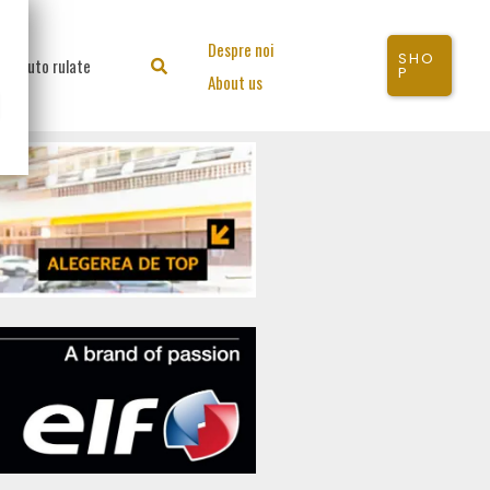
Despre noi
SHO
Auto rulate
Search
P
About us