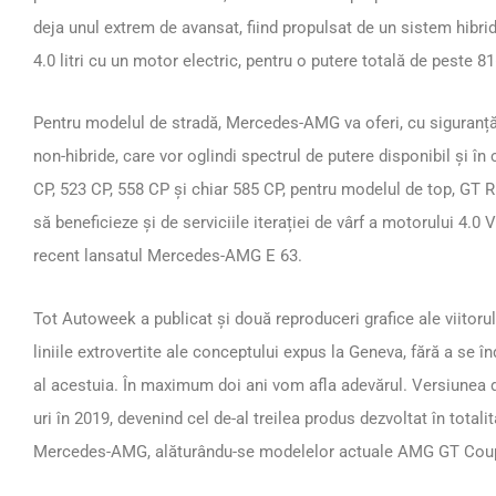
deja unul extrem de avansat, fiind propulsat de un sistem hibr
4.0 litri cu un motor electric, pentru o putere totală de peste 8
Pentru modelul de stradă, Mercedes-AMG va oferi, cu siguranță,
non-hibride, care vor oglindi spectrul de putere disponibil și î
CP, 523 CP, 558 CP și chiar 585 CP, pentru modelul de top, G
să beneficieze și de serviciile iterației de vârf a motorului 4.0 
recent lansatul Mercedes-AMG E 63.
Tot Autoweek a publicat și două reproduceri grafice ale viito
liniile extrovertite ale conceptului expus la Geneva, fără a se în
al acestuia. În maximum doi ani vom afla adevărul. Versiunea 
uri în 2019, devenind cel de-al treilea produs dezvoltat în totali
Mercedes-AMG, alăturându-se modelelor actuale AMG GT Coupe