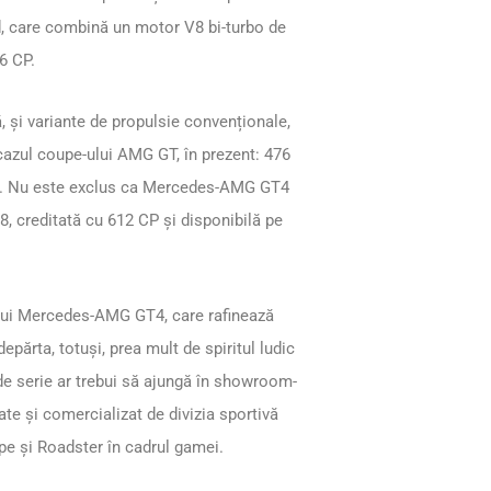
id, care combină un motor V8 bi-turbo de
16 CP.
 și variante de propulsie convenționale,
n cazul coupe-ului AMG GT, în prezent: 476
T R. Nu este exclus ca Mercedes-AMG GT4
V8, creditată cu 612 CP și disponibilă pe
rului Mercedes-AMG GT4, care rafinează
depărta, totuși, prea mult de spiritul ludic
de serie ar trebui să ajungă în showroom-
tate și comercializat de divizia sportivă
 și Roadster în cadrul gamei.