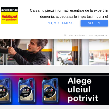
Ca sa nu pierzi informatii esentiale de la experti in
ri
Test drive
Eco
Motorsport
Proiecte speciale
Video
domeniu, accepta sa le impartasim cu tine!
NU, MULTUMESC
ACCEPT
Nu colectam date cu caracter personal.