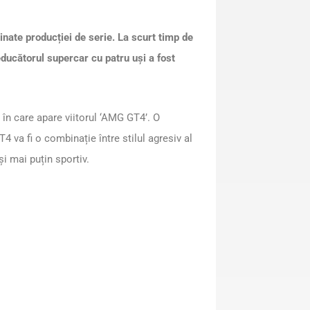
nate producției de serie. La scurt timp de
educătorul supercar cu patru uși a fost
în care apare viitorul ‘AMG GT4’. O
va fi o combinație între stilul agresiv al
și mai puțin sportiv.