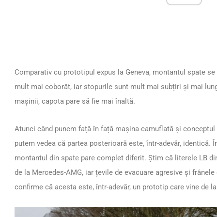
Comparativ cu prototipul expus la Geneva, montantul spate se 
mult mai coborât, iar stopurile sunt mult mai subțiri și mai lung
mașinii, capota pare să fie mai înaltă.
Atunci când punem față în față mașina camuflată și conceptu
putem vedea că partea posterioară este, într-adevăr, identică. În
montantul din spate pare complet diferit. Știm că literele LB di
de la Mercedes-AMG, iar țevile de evacuare agresive și frânele
confirme că acesta este, într-adevăr, un prototip care vine de la