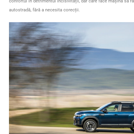
confortul în detrimentul incisivității, dar care face mașina să r
autostradă, fără a necesita corecții.