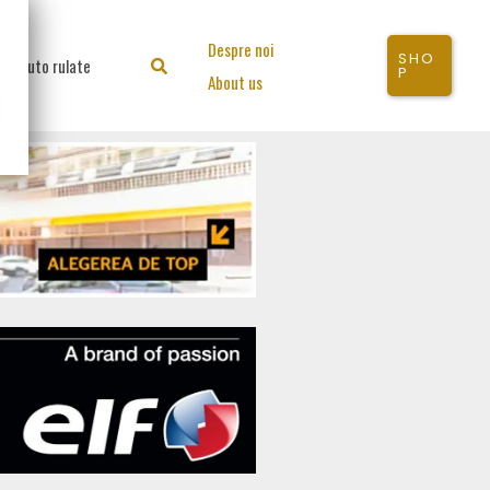
Despre noi
SHO
Auto rulate
Search
P
About us