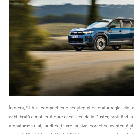
În mers, SUV-ul compact este neașteptat de matur reglat din t
echilibrată e mai iertătoare decât cea de la Duster, profitând 
ampatamentului, iar direcția are un nivel corect de asistență și