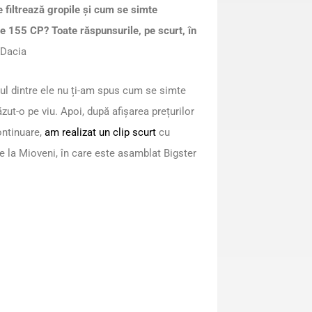
filtrează gropile și cum se simte
 de 155 CP? Toate răspunsurile, pe scurt, în
Dacia
nul dintre ele nu ți-am spus cum se simte
zut-o pe viu. Apoi, după afișarea prețurilor
continuare,
am realizat un clip scurt
cu
 de la Mioveni, în care este asamblat Bigster