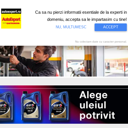
Ca sa nu pierzi informatii esentiale de la experti in
ri
Test drive
Eco
Motorsport
Proiecte speciale
Video
domeniu, accepta sa le impartasim cu tine!
NU, MULTUMESC
ACCEPT
Nu colectam date cu caracter personal.