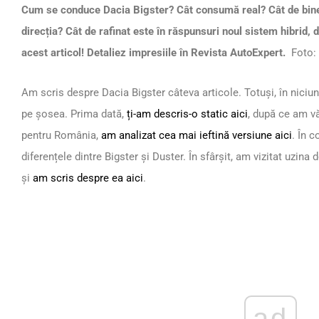
Cum se conduce Dacia Bigster? Cât consumă real? Cât de bine 
direcția? Cât de rafinat este în răspunsuri noul sistem hibrid,
acest articol! Detaliez impresiile în Revista AutoExpert.
Foto: 
Am scris despre Dacia Bigster câteva articole. Totuși, în niciu
pe șosea. Prima dată,
ți-am descris-o static aici
, după ce am vă
pentru România,
am analizat cea mai ieftină versiune aici
. În 
diferențele dintre Bigster și Duster. În sfârșit, am vizitat uzina
și
am scris despre ea aici
.
ad