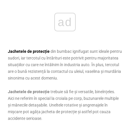
ad
Jachetele de protecție
din bumbac ignifugat sunt ideale pentru
sudori, iar tercotul cu întărituri este potrivit pentru majoritatea
situațiilor cu care ne întâlnim în industria auto. În plus, tercotul
are o bună rezistență la contactul cu uleiul, vaselina și murdăria
sinonima cu acest domeniu.
Jachetele de protecție
trebuie să fie și versatile, bineînțeles.
Aici ne referim în special la croiala pe corp, buzunarele multiple
și mânecile detașabile. Uneltele rotative și angrenajele în
mișcare pot agăța jacheta de protecție și astfel pot cauza
accidente serioase.