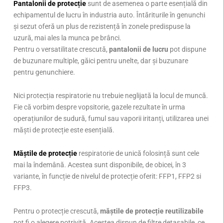
Pantalonii de protecție
sunt de asemenea o parte esențială din
echipamentul de lucru în industria auto. Întăriturile în genunchi
și sezut oferă un plus de rezistență în zonele predispuse la
uzură, mai ales la munca pe brânci.
Pentru o versatilitate crescută,
pantalonii de lucru
pot dispune
de buzunare multiple, găici pentru unelte, dar și buzunare
pentru genunchiere.
Nici protecția respiratorie nu trebuie neglijată la locul de muncă.
Fie că vorbim despre vopsitorie, gazele rezultate în urma
operațiunilor de sudură, fumul sau vaporii iritanți, utilizarea unei
măști de protecție este esențială.
Măștile de protecție
respiratorie de unică folosință sunt cele
mai la îndemână. Acestea sunt disponibile, de obicei, în 3
variante, în funcție de nivelul de protecție oferit: FFP1, FFP2 si
FFP3.
Pentru o protecție crescută,
măștile de protecție reutilizabile
pot fi o alegere potrivită. Acestea dispun de filtre detașabile, ce