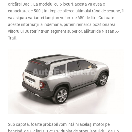
oricărei Dacii. La modelul cu 5 locuri, acesta va avea o
capacitate de 500 l, în timp ce plierea ultimului rând de scaune, îi
va asigura variantei lungi un volum de 650 de litri. Cu toate
aceste informații la îndemână, putem remarca poziționarea
viitorului Duster într-un segment superior, alături de Nissan X-
Trail.
Sub capotă, foarte probabil vom întâlni același motor pe
benzină, de 1,2 litri și 125 CP, dublat de propulsorul dCi, de 1,5