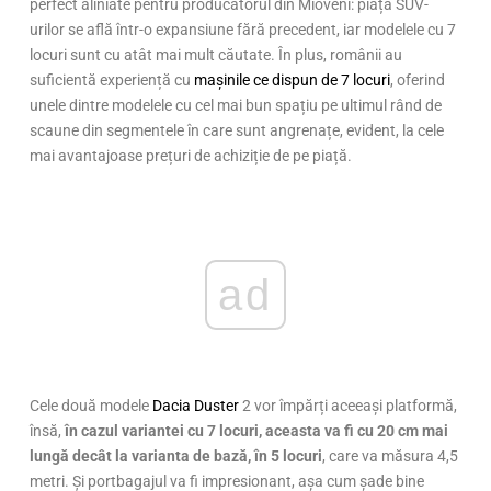
perfect aliniate pentru producătorul din Mioveni: piața SUV-
urilor se află într-o expansiune fără precedent, iar modelele cu 7
locuri sunt cu atât mai mult căutate. În plus, românii au
suficientă experiență cu
mașinile ce dispun de 7 locuri
, oferind
unele dintre modelele cu cel mai bun spațiu pe ultimul rând de
scaune din segmentele în care sunt angrenațe, evident, la cele
mai avantajoase prețuri de achiziție de pe piață.
ad
Cele două modele
Dacia Duster
2 vor împărți aceeași platformă,
însă,
în cazul variantei cu 7 locuri, aceasta va fi cu 20 cm mai
lungă decât la varianta de bază, în 5 locuri
, care va măsura 4,5
metri. Și portbagajul va fi impresionant, așa cum șade bine