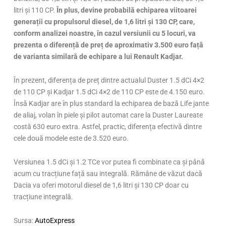
litri și 110 CP.
În plus, devine probabilă echiparea viitoarei
generații cu propulsorul diesel, de 1,6 litri și 130 CP, care,
conform analizei noastre, în cazul versiunii cu 5 locuri, va
prezenta o diferență de preț de aproximativ 3.500 euro față
de varianta similară de echipare a lui Renault Kadjar.
În prezent, diferența de preț dintre actualul Duster 1.5 dCi 4×2
de 110 CP și Kadjar 1.5 dCi 4×2 de 110 CP este de 4.150 euro.
Însă Kadjar are în plus standard la echiparea de bază Life jante
de aliaj, volan în piele și pilot automat care la Duster Laureate
costă 630 euro extra. Astfel, practic, diferența efectivă dintre
cele două modele este de 3.520 euro.
Versiunea 1.5 dCi și 1.2 TCe vor putea fi combinate ca și până
acum cu tracțiune față sau integrală. Rămâne de văzut dacă
Dacia va oferi motorul diesel de 1,6 litri și 130 CP doar cu
tracțiune integrală.
Sursa:
AutoExpress