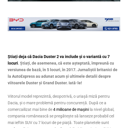
Știați deja că Dacia Duster 2 va include și o variantă cu 7
locuri
. Știați, de asemenea, că este așteptată, împreună cu
versiunea de bază, în 5 locuri, în 2017. Jurnaliștii britanici de
la AutoExpress au adunat acum și ultimele detalii despre
viitoarele Duster și Grand Duster. Iată-le!
Viitorul model reprezintă, deopotrivă, o uriașă miză pentru
Dacia, și o mare problemă pentru concurență. După ce a
comercailizat mai bine de
4 milioane de mașini
la nivel global,
compania românească se pregătește să lanseze probabil cel
mai ieftin SUV cu 7 locuri de pe piață. Toate planetele sunt