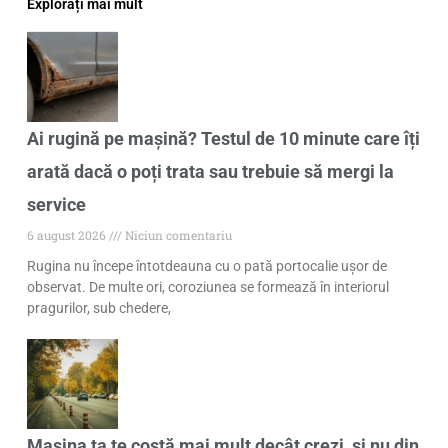
Explorați mai mult
Ai rugină pe mașină? Testul de 10 minute care îți
arată dacă o poți trata sau trebuie să mergi la
service
6 august 2026
Niciun comentariu
Rugina nu începe întotdeauna cu o pată portocalie ușor de
observat. De multe ori, coroziunea se formează în interiorul
pragurilor, sub chedere,
Mașina ta te costă mai mult decât crezi, și nu din