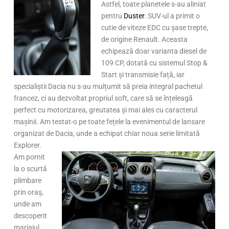
Astfel, toate planetele s-au aliniat
pentru
Duster
: SUV-ul a primit o
cutie de viteze EDC cu șase trepte,
de origine Renault. Aceasta
echipează doar varianta diesel de
109 CP, dotată cu sistemul Stop &
Start și transmisie față, iar
specialiștii Dacia nu s-au mulțumit să preia integral pachetul
francez, ci au dezvoltat propriul soft, care să se înțeleagă
perfect cu motorizarea, greutatea și mai ales cu caracterul
mașinii. Am testat-o pe toate fețele la evenimentul de lansare
organizat de Dacia, unde a echipat chiar noua serie limitată
Explorer.
Am pornit
la o scurtă
plimbare
prin oraș,
unde am
descoperit
mariajul