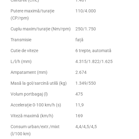
Putere maximă/turație
110/4.000
(CP/rpm)
Cuplu maxim/turație (Nm/rpm)
250/1.750
Transmisie
față
Cutie de viteze
6 trepte, automată
L/l/h (mm)
4.315/1.822/1.625
Ampatament (mm)
2.674
Masă la gol/sarcină utilă (kg)
1.349/550
Volum portbagaj (l)
475
Accelerație 0-100 km/h (s)
11,9
Viteză maximă (km/h)
169
Consum urban/extr./mixt
4,4/4,5/4,5
(l/100 km)