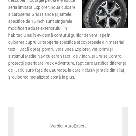
descoperi noutățile pe care le aduce
seria limitată Explorer: noua culoare
a caroseriei, Gris Islande și jantele
specifice de 16 inch sunt singurele
modificări aduse exteriorului. În
habitaclu ies în evidență conturul gurilor de ventilație în
culoarea cuprului, tapițeria specifică și covorașele din material
textil. Dacă optați pentru versiunea Explorer, veți primi și
sistemul Media Nav cu ecran tactil de 7 inch, și Cruise Control,
protecții exterioare Pack Adventure, fapt care justifică diferența
de 1.150 euro față de Laureate, la care inclusiv jantele din aliaj
și culoarea metalizată costă în plus.
Verdict AutoExpert