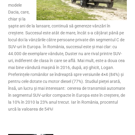
modele
Dacia, care,
chiar și la
șapte ani de la lansare, continuă să genereze vânzări în
creștere. Succesul este atât de mare, încât s-a cățărat până pe
locul doi la vânzările către persoane private din segmentul C de
SUV-uri în Europa. În România, succesul este și mai clar: cu
44.000 de exemplare vândute, Duster nu are rival printre SUV-
uri, indiferent de clasa în care se află. Mai mult, este a doua cea
mai bine vândută mașină în 2016, după, ați ghicit, Logan.
Preferințele românilor se îndreaptă spre versiunile 4×4 (84%) și
pentru cele dotate cu motor diesel (77%). Studiul pieței arată,
însă, un lucru și mai interesant: cererea de transmisii automate
în segmentul SUV-urilor compacte în Europa este în creștere, de
la 10% în 2010 la 23% anul trecut. Iar în România, procentul
urcă la valoarea de 54%!