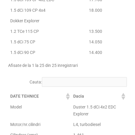
1.5 dCi 109 CP 4x4
18.000
Dokker Explorer
1.2 TCe 115 CP
13.500
1.5 dCi 75 CP
14.050
1.5 dCi 90 CP
14.400
Afisate de la 1 la 25 din 25 inregistrari
Cauta:
DATE TEHNICE
Dacia
Model
Duster 1.5 dCi 4x2 EDC
Explorer
Motor/nr.cilindri
L4, turbodiesel
Cilindree (cmc)
1.461