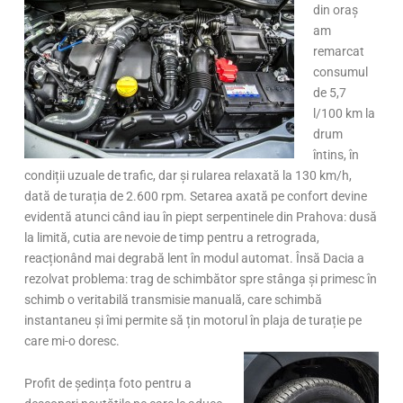
din oraș
am
remarcat
consumul
de 5,7
l/100 km la
drum
întins, în
condiții uzuale de trafic, dar și rularea relaxată la 130 km/h,
dată de turația de 2.600 rpm. Setarea axată pe confort devine
evidentă atunci când iau în piept serpentinele din Prahova: dusă
la limită, cutia are nevoie de timp pentru a retrograda,
reacționând mai degrabă lent în modul automat. Însă Dacia a
rezolvat problema: trag de schimbător spre stânga și primesc în
schimb o veritabilă transmisie manuală, care schimbă
instantaneu și îmi permite să țin motorul în plaja de turație pe
care mi-o doresc.
Profit de ședința foto pentru a