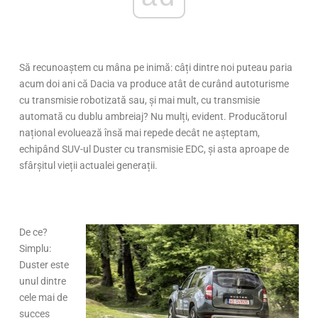
Să recunoaștem cu mâna pe inimă: câți dintre noi puteau paria
acum doi ani că Dacia va produce atât de curând autoturisme
cu transmisie robotizată sau, și mai mult, cu transmisie
automată cu dublu ambreiaj? Nu mulți, evident. Producătorul
național evoluează însă mai repede decât ne așteptam,
echipând SUV-ul Duster cu transmisie EDC, și asta aproape de
sfârșitul vieții actualei generații.
De ce?
Simplu:
Duster este
unul dintre
cele mai de
succes