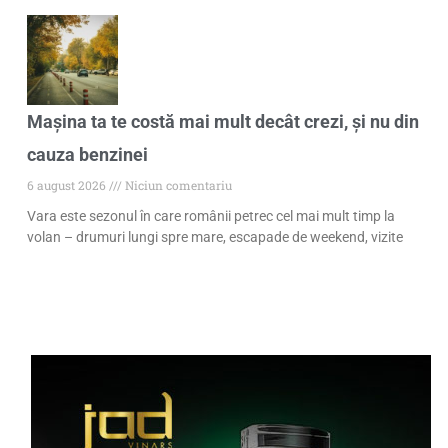
Mașina ta te costă mai mult decât crezi, și nu din
cauza benzinei
6 august 2026
Niciun comentariu
Vara este sezonul în care românii petrec cel mai mult timp la
volan – drumuri lungi spre mare, escapade de weekend, vizite