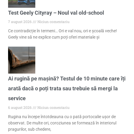
Test Geely Cityray – Noul val old-school
7 august 2026
Niciun comentariu
Ce contradicție în termeni… Ori e val nou, ori e școală veche!
Geely vine să ne explice cum poți oferi materiale și
Ai rugină pe mașină? Testul de 10 minute care îți
arată dacă o poți trata sau trebuie să mergi la
service
6 august 2026
Niciun comentariu
Rugina nu începe întotdeauna cu o pată portocalie ușor de
observat. De multe ori, coroziunea se formează în interiorul
pragurilor, sub chedere,