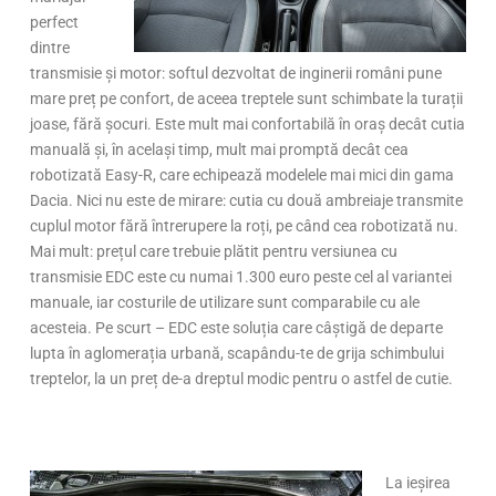
perfect
dintre
transmisie și motor: softul dezvoltat de inginerii români pune
mare preț pe confort, de aceea treptele sunt schimbate la turații
joase, fără șocuri. Este mult mai confortabilă în oraș decât cutia
manuală și, în același timp, mult mai promptă decât cea
robotizată Easy-R, care echipează modelele mai mici din gama
Dacia. Nici nu este de mirare: cutia cu două ambreiaje transmite
cuplul motor fără întrerupere la roți, pe când cea robotizată nu.
Mai mult: prețul care trebuie plătit pentru versiunea cu
transmisie EDC este cu numai 1.300 euro peste cel al variantei
manuale, iar costurile de utilizare sunt comparabile cu ale
acesteia. Pe scurt – EDC este soluția care câștigă de departe
lupta în aglomerația urbană, scapându-te de grija schimbului
treptelor, la un preț de-a dreptul modic pentru o astfel de cutie.
La ieșirea