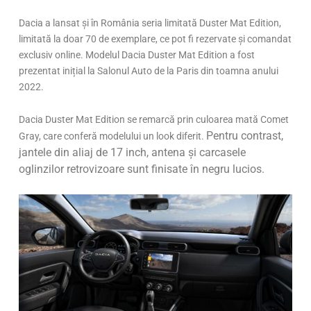
Dacia a lansat și în România seria limitată Duster Mat Edition,
limitată la doar 70 de exemplare, ce pot fi rezervate și comandat
exclusiv online. Modelul Dacia Duster Mat Edition a fost
prezentat inițial la Salonul Auto de la Paris din toamna anului
2022.
Dacia Duster Mat Edition se remarcă prin culoarea mată Comet
Pentru contrast,
Gray, care conferă modelului un look diferit.
jantele din aliaj de 17 inch, antena și carcasele
oglinzilor retrovizoare sunt finisate în negru lucios.