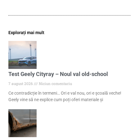
Explorați mai mult
Test Geely Cityray – Noul val old-school
7 august 2026
Niciun comentariu
Ce contradicție în termeni… Ori e val nou, ori e școală veche!
Geely vine să ne explice cum poți oferi materiale și