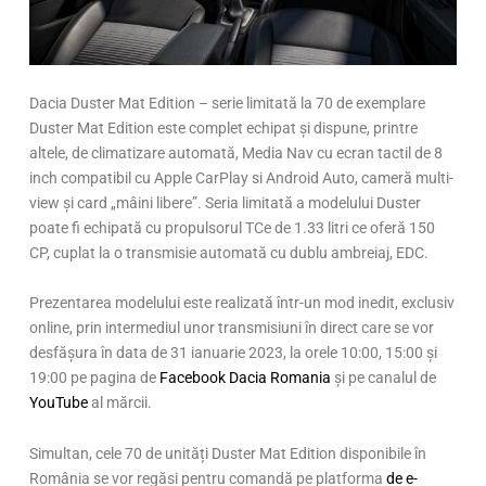
Dacia Duster Mat Edition – serie limitată la 70 de exemplare
Duster Mat Edition este complet echipat și dispune, printre
altele, de climatizare automată, Media Nav cu ecran tactil de 8
inch compatibil cu Apple CarPlay si Android Auto, cameră multi-
view și card „mâini libere”. Seria limitată a modelului Duster
poate fi echipată cu propulsorul TCe de 1.33 litri ce oferă 150
CP, cuplat la o transmisie automată cu dublu ambreiaj, EDC.
Prezentarea modelului este realizată într-un mod inedit, exclusiv
online, prin intermediul unor transmisiuni în direct care se vor
desfășura în data de 31 ianuarie 2023, la orele 10:00, 15:00 și
19:00 pe pagina de
Facebook Dacia Romania
și pe canalul de
YouTube
al mărcii.
Simultan, cele 70 de unități Duster Mat Edition disponibile în
România se vor regăsi pentru comandă pe platforma
de e-