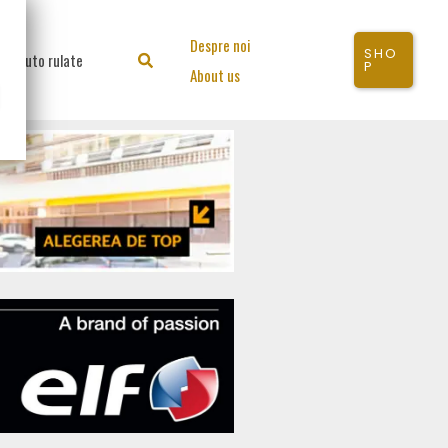
Despre noi
SHO
Auto rulate
Search
P
About us