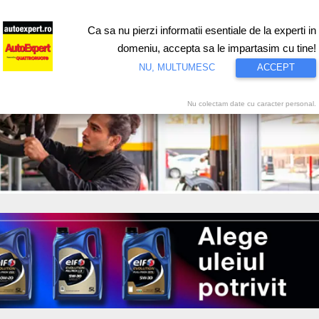
Ca sa nu pierzi informatii esentiale de la experti in
ri
Test drive
Eco
Motorsport
Proiecte speciale
Video
domeniu, accepta sa le impartasim cu tine!
NU, MULTUMESC
ACCEPT
Nu colectam date cu caracter personal.