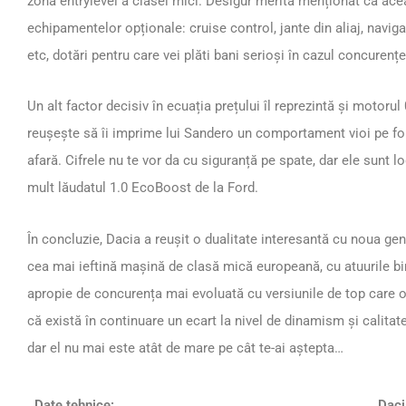
zona entrylevel a clasei mici. Desigur merită menționat că acea
echipamentelor opționale: cruise control, jante din aliaj, navig
etc, dotări pentru care vei plăti bani serioși în cazul concurențe
Un alt factor decisiv în ecuația prețului îl reprezintă și motorul
reușește să îi imprime lui Sandero un comportament vioi pe fon
afară. Cifrele nu te vor da cu siguranță pe spate, dar ele sunt lo
mult lăudatul 1.0 EcoBoost de la Ford.
În concluzie, Dacia a reușit o dualitate interesantă cu noua gen
cea mai ieftină mașină de clasă mică europeană, cu atuurile bi
apropie de concurența mai evoluată cu versiunile de top care of
că există în continuare un ecart la nivel de dinamism și calitate 
dar el nu mai este atât de mare pe cât te-ai aștepta…
Date tehnice:
Daci