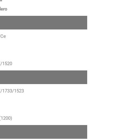
ero
TCe
7/1520
/1733/1523
(1200)