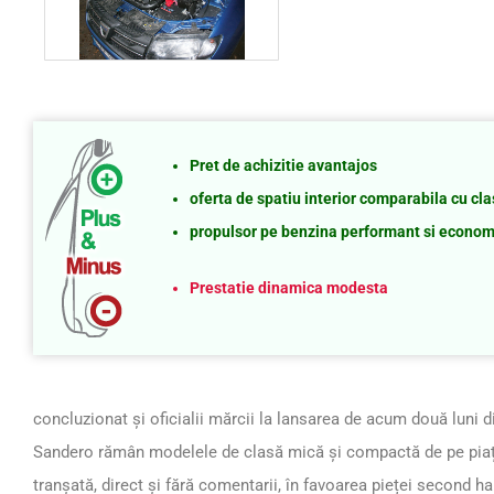
Pret de achizitie avantajos
oferta de spatiu interior comparabila cu c
propulsor pe benzina performant si econom
Prestatie dinamica modesta
concluzionat și oficialii mărcii la lansarea de acum două luni d
Sandero rămân modelele de clasă mică și compactă de pe piaț
tranșată, direct și fără comentarii, în favoarea pieței second ha