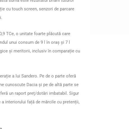
stă sumă este rezultatul bifării tuturor
ație cu touch screen, senzori de parcare
i.
 0,9 TCe, o unitate foarte plăcută care
dul unui consum de 9 l în oraș și 7 l
gice și meritorii, inclusiv în comparație cu
erație a lui Sandero. Pe de o parte oferă
ne cunoscute Dacia și pe de altă parte se
eră un raport preț/dotări imbatabil. Sigur
a interiorului față de mărcile cu pretenții,
a