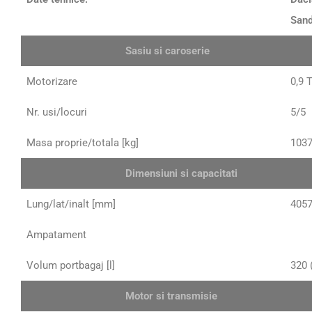
Sand
Sasiu si caroserie
Motorizare
0,9 
Nr. usi/locuri
5/5
Masa proprie/totala [kg]
103
Dimensiuni si capacitati
Lung/lat/inalt [mm]
4057
Ampatament
Volum portbagaj [l]
320 
Motor si transmisie