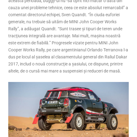
această perioadă, buggy-ul nu -sa oprit nici măcar o dată din
cauza unei probleme tehnice, ceea ce este absolut remarcabil” a
comentat directorul echipei, Sven Quandt. “În ciuda euforiei
generale, nu trebuie să uităm de MINI John Cooper Works
Rally”, a adăugat Quandt. “Sunt trasee şi tipuri de teren unde
tracţiunea integrală are avantaje. Mai mult, maşina noastră
este extrem de fiabilă.” Progresele vizate pentru MINI John
Cooper Works Rally, pe care argentinianul Orlando Terranova l-a
dus pe locul al şaselea al clasamentului general din Raliul Dakar
2017, includ o nouă construcţie a şasiului, ce dispune, printre
altele, de o cursă mai mare a suspensiei şi reduceri de masă.