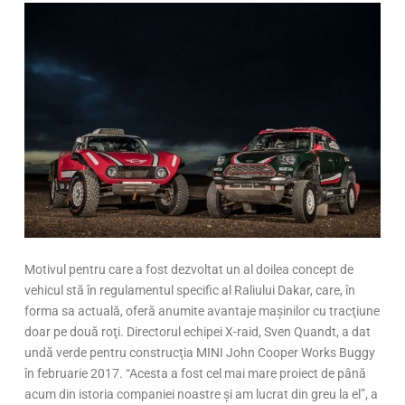
Motivul pentru care a fost dezvoltat un al doilea concept de
vehicul stă în regulamentul specific al Raliului Dakar, care, în
forma sa actuală, oferă anumite avantaje maşinilor cu tracţiune
doar pe două roţi. Directorul echipei X-raid, Sven Quandt, a dat
undă verde pentru construcţia MINI John Cooper Works Buggy
în februarie 2017. “Acesta a fost cel mai mare proiect de până
acum din istoria companiei noastre şi am lucrat din greu la el”, a