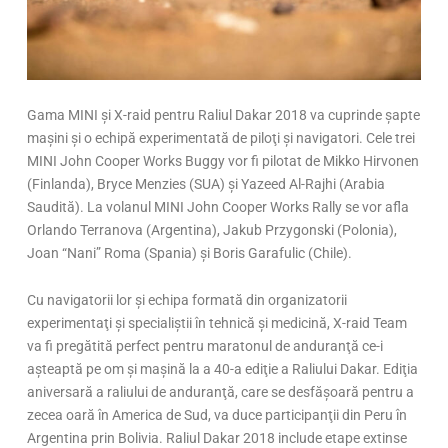
Gama MINI şi X-raid pentru Raliul Dakar 2018 va cuprinde şapte
maşini şi o echipă experimentată de piloţi şi navigatori. Cele trei
MINI John Cooper Works Buggy vor fi pilotat de Mikko Hirvonen
(Finlanda), Bryce Menzies (SUA) şi Yazeed Al-Rajhi (Arabia
Saudită). La volanul MINI John Cooper Works Rally se vor afla
Orlando Terranova (Argentina), Jakub Przygonski (Polonia),
Joan “Nani” Roma (Spania) şi Boris Garafulic (Chile).
Cu navigatorii lor şi echipa formată din organizatorii
experimentaţi şi specialiştii în tehnică şi medicină, X-raid Team
va fi pregătită perfect pentru maratonul de anduranţă ce-i
aşteaptă pe om şi maşină la a 40-a ediţie a Raliului Dakar. Ediţia
aniversară a raliului de anduranţă, care se desfăşoară pentru a
zecea oară în America de Sud, va duce participanţii din Peru în
Argentina prin Bolivia. Raliul Dakar 2018 include etape extinse