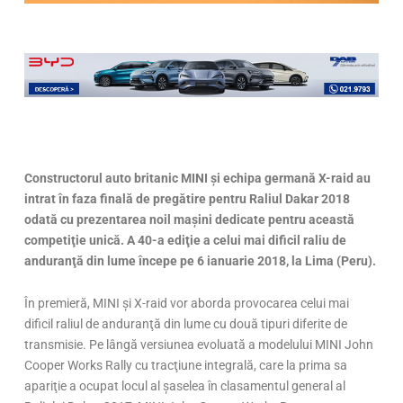
Constructorul auto britanic MINI şi echipa germană X-raid au
intrat în faza finală de pregătire pentru Raliul Dakar 2018
odată cu prezentarea noil maşini dedicate pentru această
competiţie unică. A 40-a ediţie a celui mai dificil raliu de
anduranţă din lume începe pe 6 ianuarie 2018, la Lima (Peru).
În premieră, MINI şi X-raid vor aborda provocarea celui mai
dificil raliul de anduranţă din lume cu două tipuri diferite de
transmisie. Pe lângă versiunea evoluată a modelului MINI John
Cooper Works Rally cu tracţiune integrală, care la prima sa
apariţie a ocupat locul al şaselea în clasamentul general al