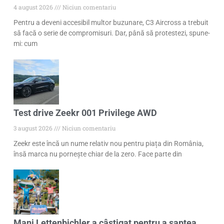
4 august 2026
Niciun comentariu
Pentru a deveni accesibil multor buzunare, C3 Aircross a trebuit
să facă o serie de compromisuri. Dar, până să protestezi, spune-
mi: cum
Test drive Zeekr 001 Privilege AWD
3 august 2026
Niciun comentariu
Zeekr este încă un nume relativ nou pentru piața din România,
însă marca nu pornește chiar de la zero. Face parte din
Mani Lettenbichler a câștigat pentru a șaptea