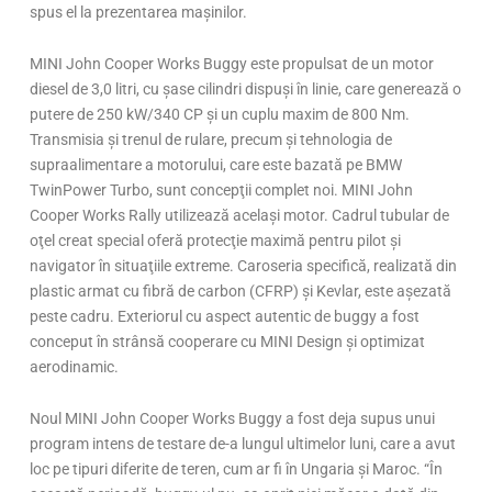
spus el la prezentarea maşinilor.
MINI John Cooper Works Buggy este propulsat de un motor
diesel de 3,0 litri, cu şase cilindri dispuşi în linie, care generează o
putere de 250 kW/340 CP şi un cuplu maxim de 800 Nm.
Transmisia şi trenul de rulare, precum şi tehnologia de
supraalimentare a motorului, care este bazată pe BMW
TwinPower Turbo, sunt concepţii complet noi. MINI John
Cooper Works Rally utilizează acelaşi motor. Cadrul tubular de
oţel creat special oferă protecţie maximă pentru pilot şi
navigator în situaţiile extreme. Caroseria specifică, realizată din
plastic armat cu fibră de carbon (CFRP) şi Kevlar, este aşezată
peste cadru. Exteriorul cu aspect autentic de buggy a fost
conceput în strânsă cooperare cu MINI Design şi optimizat
aerodinamic.
Noul MINI John Cooper Works Buggy a fost deja supus unui
program intens de testare de-a lungul ultimelor luni, care a avut
loc pe tipuri diferite de teren, cum ar fi în Ungaria şi Maroc. “În