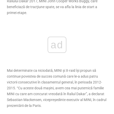
Raliului Dakar 2017, MINI John Cooper Works Buggy, care
beneficiază de tracţiune spate, se va afla la linia de start a
primei etape.
ad
Mai determinate ca niciodată, MINI şi X-raid îşi propun să
continue povestea de succes comună care le-a adus patru
victorii consecutive în clasamentul general, în perioada 2012-
2015. “Cu aceste două maşini, avem cea mai puternică familie
MINI cu care am concurat vreodată în Raliul Dakar”, a declarat
Sebastian Mackensen, vicepreşedinte executiv al MINI, în cadrul
prezentării de la Paris.