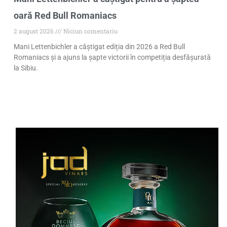
oară Red Bull Romaniacs
2 august 2026
Niciun comentariu
Mani Lettenbichler a câștigat ediția din 2026 a Red Bull
Romaniacs și a ajuns la șapte victorii în competiția desfășurată
la Sibiu.