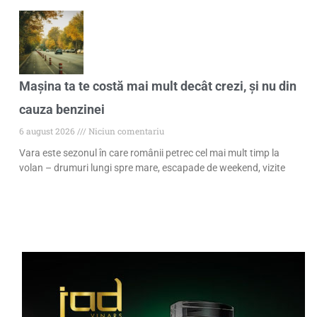
Mașina ta te costă mai mult decât crezi, și nu din
cauza benzinei
6 august 2026
Niciun comentariu
Vara este sezonul în care românii petrec cel mai mult timp la
volan – drumuri lungi spre mare, escapade de weekend, vizite