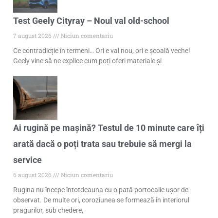
Test Geely Cityray – Noul val old-school
7 august 2026
Niciun comentariu
Ce contradicție în termeni… Ori e val nou, ori e școală veche!
Geely vine să ne explice cum poți oferi materiale și
Ai rugină pe mașină? Testul de 10 minute care îți
arată dacă o poți trata sau trebuie să mergi la
service
6 august 2026
Niciun comentariu
Rugina nu începe întotdeauna cu o pată portocalie ușor de
observat. De multe ori, coroziunea se formează în interiorul
pragurilor, sub chedere,