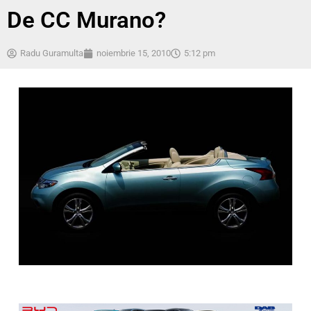
De CC Murano?
Radu Guramulta
noiembrie 15, 2010
5:12 pm