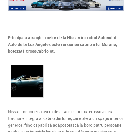
Principala atracție a celor de la Nissan în cadrul Salonului
Auto de la Los Angeles este versiunea cabrio a lui Murano,
botezată CrossCabriolet.
Nissan pretinde că avem de-a face cu primul crossover cu
tracțiune integrală, cabrio din lume, care oferă un spațiu interior
generos, fiind capabil să adăpostească la bord patru persoane
adulte, plus bagajele lor, chiar și în cazul în care mașina este