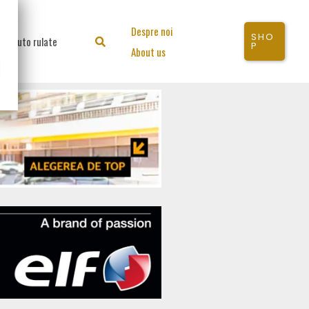
Despre noi
SHO
Auto rulate
Search
P
About us