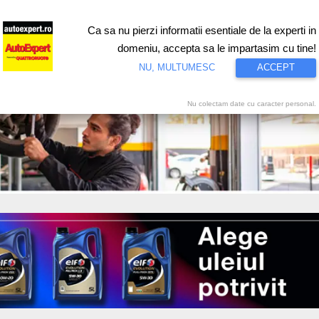
Ca sa nu pierzi informatii esentiale de la experti in
ri
Test drive
Eco
Motorsport
Proiecte speciale
Video
domeniu, accepta sa le impartasim cu tine!
NU, MULTUMESC
ACCEPT
Nu colectam date cu caracter personal.