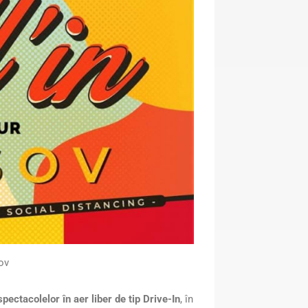
șov
pectacolelor în aer liber de tip Drive-In
, în