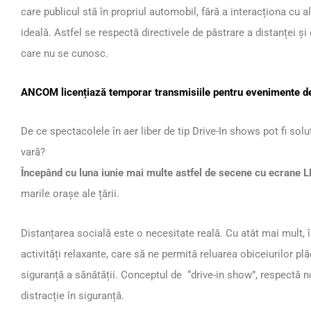
care publicul stă în propriul automobil, fără a interacționa cu
ideală. Astfel se respectă directivele de păstrare a distanței și
care nu se cunosc.
ANCOM licențiază temporar transmisiile pentru evenimente de 
De ce spectacolele în aer liber de tip Drive-In shows pot fi solu
vară?
Începând cu luna iunie mai multe astfel de secene cu ecrane 
marile orașe ale țării.
Distanțarea socială este o necesitate reală. Cu atât mai mult, 
activități relaxante, care să ne permită reluarea obiceiurilor pl
siguranță a sănătății. Conceptul de “drive-in show”, respectă no
distracție în siguranță.