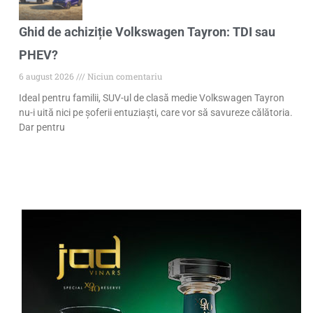
Ghid de achiziție Volkswagen Tayron: TDI sau
PHEV?
6 august 2026
Niciun comentariu
Ideal pentru familii, SUV-ul de clasă medie Volkswagen Tayron
nu-i uită nici pe șoferii entuziaști, care vor să savureze călătoria.
Dar pentru