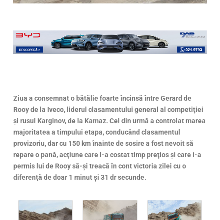
Ziua a consemnat o bătălie foarte încinsă între Gerard de
Rooy de la Iveco, liderul clasamentului general al competiţiei
şi rusul Karginov, de la Kamaz. Cel din urmă a controlat marea
majoritatea a timpului etapa, conducând clasamentul
provizoriu, dar cu 150 km înainte de sosire a fost nevoit să
repare o pană, acţiune care l-a costat timp preţios şi care i-a
permis lui de Rooy să-şi treacă în cont victoria zilei cu o
diferenţă de doar 1 minut şi 31 dr secunde.