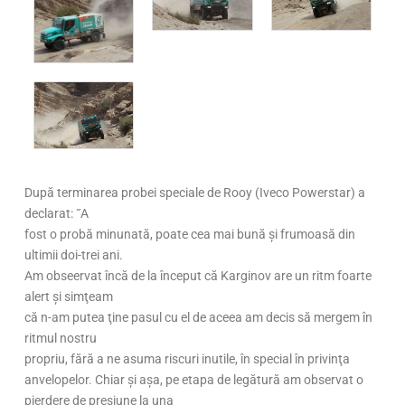
După terminarea probei speciale de Rooy (Iveco Powerstar) a
declarat: ˝A
fost o probă minunată, poate cea mai bună şi frumoasă din
ultimii doi-trei ani.
Am obseervat încă de la început că Karginov are un ritm foarte
alert şi simţeam
că n-am putea ţine pasul cu el de aceea am decis să mergem în
ritmul nostru
propriu, fără a ne asuma riscuri inutile, în special în privinţa
anvelopelor. Chiar şi aşa, pe etapa de legătură am observat o
pierdere de presiune la una