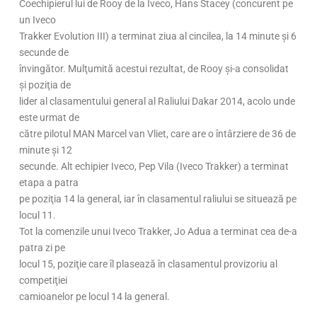
Coechipierul lui de Rooy de la Iveco, Hans Stacey (concurent pe
un Iveco
Trakker Evolution III) a terminat ziua al cincilea, la 14 minute şi 6
secunde de
învingător. Mulţumită acestui rezultat, de Rooy şi-a consolidat
şi poziţia de
lider al clasamentului general al Raliului Dakar 2014, acolo unde
este urmat de
către pilotul MAN Marcel van Vliet, care are o întârziere de 36 de
minute şi 12
secunde. Alt echipier Iveco, Pep Vila (Iveco Trakker) a terminat
etapa a patra
pe poziţia 14 la general, iar în clasamentul raliului se situează pe
locul 11.
Tot la comenzile unui Iveco Trakker, Jo Adua a terminat cea de-a
patra zi pe
locul 15, poziţie care îl plasează în clasamentul provizoriu al
competiţiei
camioanelor pe locul 14 la general.