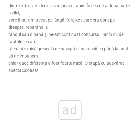
dintre roţi şi am decis s-o înlocuim rapid. În cea de-a doua parte
a zilei,
spre final, am trecut pe lângă Kargikov care era oprit pe
dreapta, reparând la
rândul său o pană şi ne-am continuat concursul. Iar în ciuda
faptului că am
făcut şi o mică greşeală de navigaţie am reuşit ca până la final
să ne impunem,
chiar dacă diferenţa a fost foarte mică. O etapă cu adevărat
spectaculoasă!˝
ad