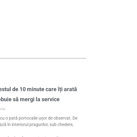
stul de 10 minute care îți arată
ebuie să mergi la service
riu
cu o pată portocalie ușor de observat. De
ză în interiorul pragurilor, sub chedere,