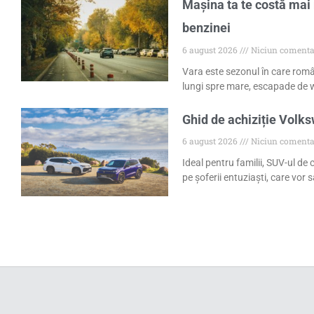
Mașina ta te costă mai 
benzinei
6 august 2026
Niciun comenta
Vara este sezonul în care româ
lungi spre mare, escapade de w
Ghid de achiziție Volk
6 august 2026
Niciun comenta
Ideal pentru familii, SUV-ul de
pe șoferii entuziaști, care vor