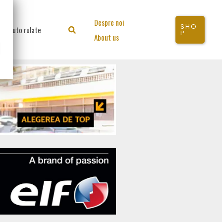
Despre noi
SHO
Auto rulate
Search
P
About us