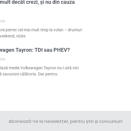
mult decât crezi, și nu din cauza
riu
nii petrec cel mai mult timp la volan – drumuri
eekend, vizite
swagen Tayron: TDI sau PHEV?
riu
 clasă medie Volkswagen Tayron nu-i uită nici
 să savureze călătoria. Dar pentru
Abonează-te la newsletter, pentru știri și concursuri!