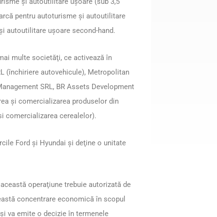
isme şi autoutilitare uşoare (sub 3,5
arcă pentru autoturisme şi autoutilitare
şi autoutilitare uşoare second-hand.
ai multe societăţi, ce activează în
L (închiriere autovehicule), Metropolitan
t Management SRL, BR Assets Development
rea şi comercializarea produselor din
i comercializarea cerealelor).
ile Ford şi Hyundai şi deţine o unitate
, această operaţiune trebuie autorizată de
ceastă concentrare economică în scopul
 şi va emite o decizie în termenele