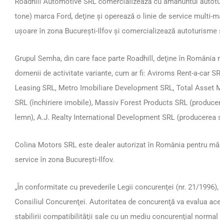
Roadhill Automotive SRL comercializează cu amănuntul autotur
tone) marca Ford, deţine şi operează o linie de service multi-m
uşoare în zona Bucureşti-Ilfov şi comercializează autoturisme 
Grupul Semha, din care face parte Roadhill, deţine în România m
domenii de activitate variante, cum ar fi: Aviroms Rent-a-car SR
Leasing SRL, Metro Imobiliare Development SRL, Total Asse
SRL (închiriere imobile), Massiv Forest Products SRL (produce
lemn), A.J. Realty International Development SRL (producerea s
Colina Motors SRL este dealer autorizat în România pentru mărc
service în zona Bucureşti-Ilfov.
„În conformitate cu prevederile Legii concurenţei (nr. 21/1996)
Consiliul Concurenţei. Autoritatea de concurenţă va evalua a
stabilirii compatibilităţii sale cu un mediu concurenţial normal