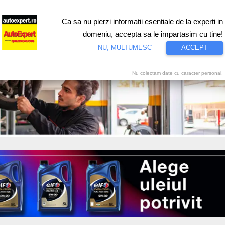
Ca sa nu pierzi informatii esentiale de la experti in
ri
Test drive
Eco
Motorsport
Proiecte speciale
Video
domeniu, accepta sa le impartasim cu tine!
NU, MULTUMESC
ACCEPT
Nu colectam date cu caracter personal.