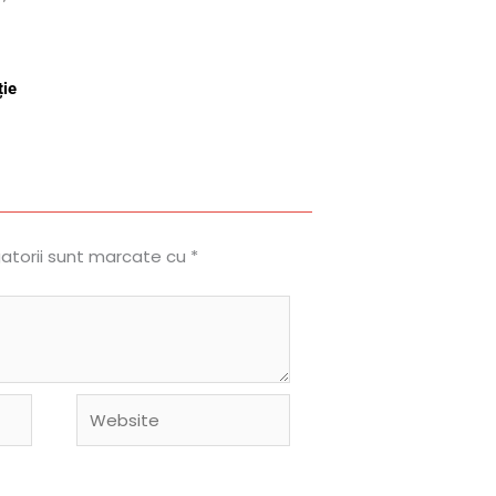
ție
gatorii sunt marcate cu
*
Website