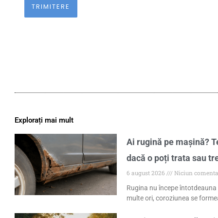
Explorați mai mult
Ai rugină pe mașină? Te
dacă o poți trata sau tr
6 august 2026
Niciun comenta
Rugina nu începe întotdeauna 
multe ori, coroziunea se formea