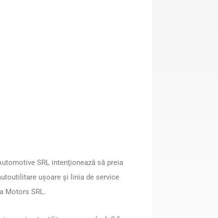
 Automotive SRL intenţionează să preia
toutilitare uşoare şi linia de service
ina Motors SRL.