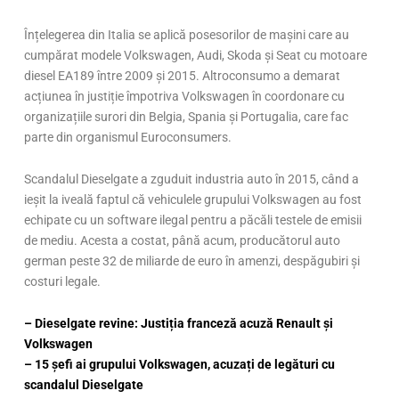
Înțelegerea din Italia se aplică posesorilor de mașini care au
cumpărat modele Volkswagen, Audi, Skoda și Seat cu motoare
diesel EA189 între 2009 și 2015. Altroconsumo a demarat
acțiunea în justiție împotriva Volkswagen în coordonare cu
organizațiile surori din Belgia, Spania și Portugalia, care fac
parte din organismul Euroconsumers.
Scandalul Dieselgate a zguduit industria auto în 2015, când a
ieșit la iveală faptul că vehiculele grupului Volkswagen au fost
echipate cu un software ilegal pentru a păcăli testele de emisii
de mediu. Acesta a costat, până acum, producătorul auto
german peste 32 de miliarde de euro în amenzi, despăgubiri și
costuri legale.
– Dieselgate revine: Justiția franceză acuză Renault și
Volkswagen
– 15 șefi ai grupului Volkswagen, acuzați de legături cu
scandalul Dieselgate