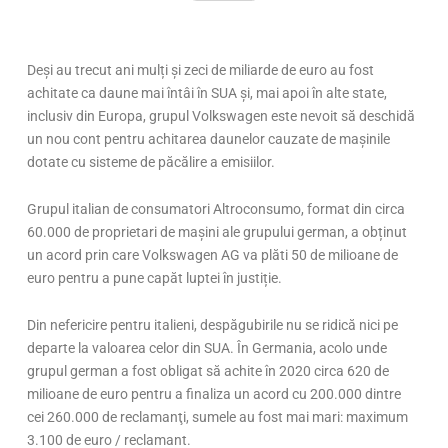
Deși au trecut ani mulți și zeci de miliarde de euro au fost
achitate ca daune mai întâi în SUA și, mai apoi în alte state,
inclusiv din Europa, grupul Volkswagen este nevoit să deschidă
un nou cont pentru achitarea daunelor cauzate de mașinile
dotate cu sisteme de păcălire a emisiilor.
Grupul italian de consumatori Altroconsumo, format din circa
60.000 de proprietari de mașini ale grupului german, a obținut
un acord prin care Volkswagen AG va plăti 50 de milioane de
euro pentru a pune capăt luptei în justiție.
Din nefericire pentru italieni, despăgubirile nu se ridică nici pe
departe la valoarea celor din SUA. În Germania, acolo unde
grupul german a fost obligat să achite în 2020 circa 620 de
milioane de euro pentru a finaliza un acord cu 200.000 dintre
cei 260.000 de reclamanţi, sumele au fost mai mari: maximum
3.100 de euro / reclamant.