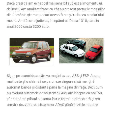
Dacă crezi că am evitat cel mai sensibil subiect al momentului,
de înșeli. Am analizat franc cu cât au crescut prețurile mașinilor
din România și am raportat această creștere la cea a salariului
mediu. Am făcut-o judicios, începând cu Dacia 1310, care în
anul 2000 costa 3200 euro.
Sigur, pe atunci doar câteva mașini aveau ABS și ESP. Acum,
mai toate știu chiar să se parcheze singure și să mențină
automat banda și distanța până la mașina din față. Deci, cum
au evoluat sistemele de asistență? Aici, am început cu anii ’50,
când apărea pilotul automat într-o formă rudimentară și am
urmărit dezvoltarea sistemelor ADAS până în zilele noastre.