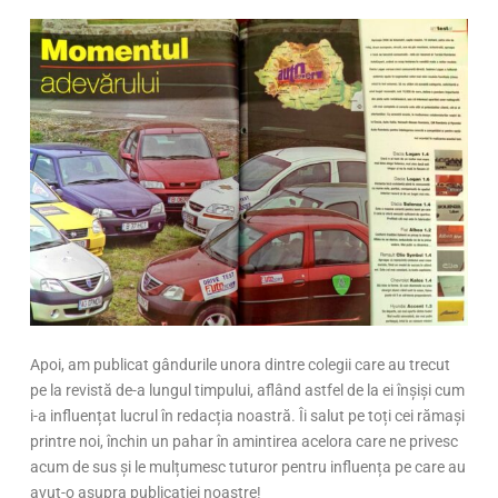
Apoi, am publicat gândurile unora dintre colegii care au trecut
pe la revistă de-a lungul timpului, aflând astfel de la ei înșiși cum
i-a influențat lucrul în redacția noastră. Îi salut pe toți cei rămași
printre noi, închin un pahar în amintirea acelora care ne privesc
acum de sus și le mulțumesc tuturor pentru influența pe care au
avut-o asupra publicației noastre!