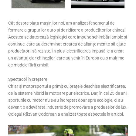
Cât despre piața mașinilor noi, am analizat fenomenul de
formare a grupurilor auto și de ridicare a producătorilor chinezi.
Acestea se datorează legislației care impune schimbări ample și
continue, care au determinat crearea de alianțe menite să ajute
producătorii să reziste. În plus, electrificarea impusă le-a creat
un avantaj clar chinezilor, care au venit în Europa cu o mulțime
de modele fără emisii.
Spectacol în creștere
Chiar și motorsportul a primit cu brațele deschise electrificarea,
de la sisteme hibrid la motoare pur electrice. Dar, în cei 25 de ani,
sporturile cu motor nu s-au îndreptat doar spre ecologie, ci au
devenit o adevărată industrie de promovare a produselor de lux.
Colegul Răzvan Codorean a analizat toate aspectele în articol.