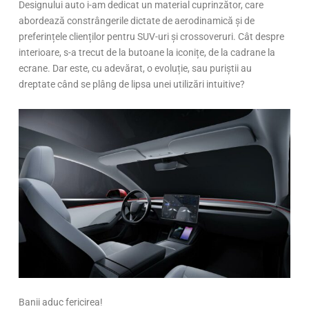
Designului auto i-am dedicat un material cuprinzător, care
abordează constrângerile dictate de aerodinamică și de
preferințele clienților pentru SUV-uri și crossoveruri. Cât despre
interioare, s-a trecut de la butoane la iconițe, de la cadrane la
ecrane. Dar este, cu adevărat, o evoluție, sau puriștii au
dreptate când se plâng de lipsa unei utilizări intuitive?
Banii aduc fericirea!