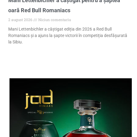
Mani Lettenbichler a câștigat pentru a șaptea
oară Red Bull Romaniacs
2 august 2026
Niciun comentariu
Mani Lettenbichler a câștigat ediția din 2026 a Red Bull
Romaniacs și a ajuns la șapte victorii în competiția desfășurată
la Sibiu.