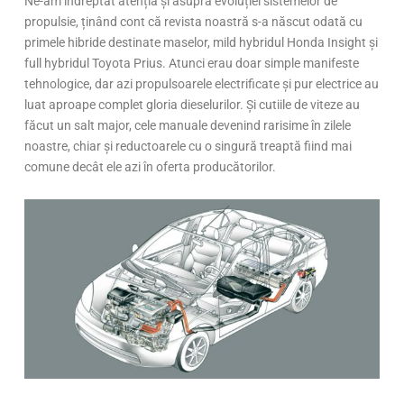
Ne-am îndreptat atenția și asupra evoluției sistemelor de
propulsie, ținând cont că revista noastră s-a născut odată cu
primele hibride destinate maselor, mild hybridul Honda Insight și
full hybridul Toyota Prius. Atunci erau doar simple manifeste
tehnologice, dar azi propulsoarele electrificate și pur electrice au
luat aproape complet gloria dieselurilor. Și cutiile de viteze au
făcut un salt major, cele manuale devenind rarisime în zilele
noastre, chiar și reductoarele cu o singură treaptă fiind mai
comune decât ele azi în oferta producătorilor.