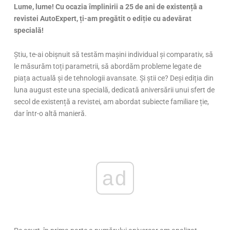
Lume, lume! Cu ocazia împlinirii a 25 de ani de existență a
revistei AutoExpert, ți-am pregătit o ediție cu adevărat
specială!
Știu, te-ai obișnuit să testăm mașini individual și comparativ, să
le măsurăm toți parametrii, să abordăm probleme legate de
piața actuală și de tehnologii avansate. Și știi ce? Deși ediția din
luna august este una specială, dedicată aniversării unui sfert de
secol de existență a revistei, am abordat subiecte familiare ție,
dar într-o altă manieră.
ad