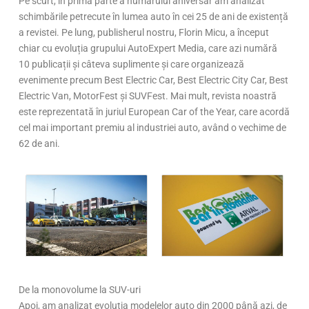
Pe scurt, în prima parte a numărului aniversar am analizat
schimbările petrecute în lumea auto în cei 25 de ani de existență
a revistei. Pe lung, publisherul nostru, Florin Micu, a început
chiar cu evoluția grupului AutoExpert Media, care azi numără
10 publicații și câteva suplimente și care organizează
evenimente precum Best Electric Car, Best Electric City Car, Best
Electric Van, MotorFest și SUVFest. Mai mult, revista noastră
este reprezentată în juriul European Car of the Year, care acordă
cel mai important premiu al industriei auto, având o vechime de
62 de ani.
De la monovolume la SUV-uri
Apoi, am analizat evoluția modelelor auto din 2000 până azi, de