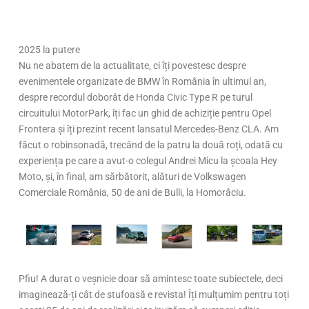
2025 la putere
Nu ne abatem de la actualitate, ci îți povestesc despre
evenimentele organizate de BMW în România în ultimul an,
despre recordul doborât de Honda Civic Type R pe turul
circuitului MotorPark, îți fac un ghid de achiziție pentru Opel
Frontera și îți prezint recent lansatul Mercedes-Benz CLA. Am
făcut o robinsonadă, trecând de la patru la două roți, odată cu
experiența pe care a avut-o colegul Andrei Micu la școala Hey
Moto, și, în final, am sărbătorit, alături de Volkswagen
Comerciale România, 50 de ani de Bulli, la Homorâciu.
Pfiu! A durat o veșnicie doar să amintesc toate subiectele, deci
imaginează-ți cât de stufoasă e revista! Îți mulțumim pentru toți