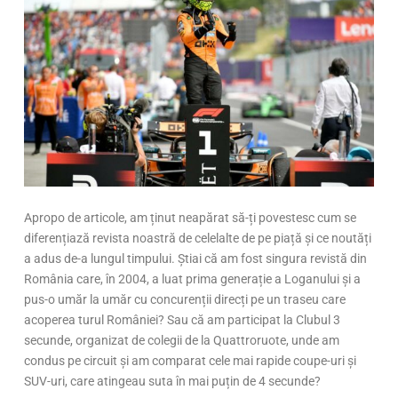
Apropo de articole, am ținut neapărat să-ți povestesc cum se
diferențiază revista noastră de celelalte de pe piață și ce noutăți
a adus de-a lungul timpului. Știai că am fost singura revistă din
România care, în 2004, a luat prima generație a Loganului și a
pus-o umăr la umăr cu concurenții direcți pe un traseu care
acoperea turul României? Sau că am participat la Clubul 3
secunde, organizat de colegii de la Quattroruote, unde am
condus pe circuit și am comparat cele mai rapide coupe-uri și
SUV-uri, care atingeau suta în mai puțin de 4 secunde?