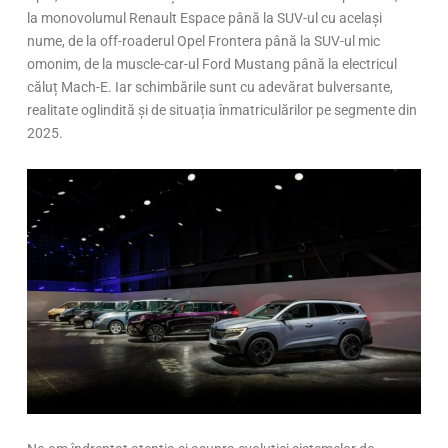
la monovolumul Renault Espace până la SUV-ul cu același
nume, de la off-roaderul Opel Frontera până la SUV-ul mic
omonim, de la muscle-car-ul Ford Mustang până la electricul
căluț Mach-E. Iar schimbările sunt cu adevărat bulversante,
realitate oglindită și de situația înmatriculărilor pe segmente din
2025.