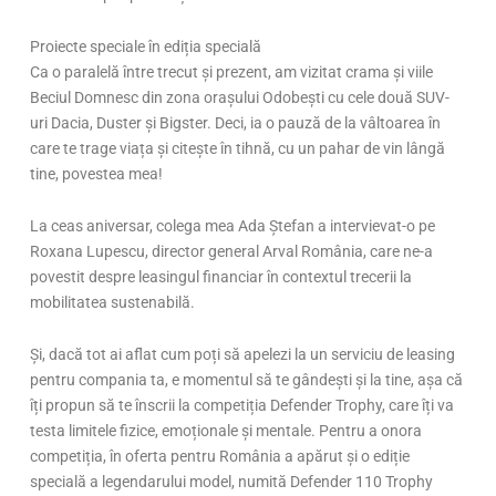
Proiecte speciale în ediția specială
Ca o paralelă între trecut și prezent, am vizitat crama și viile
Beciul Domnesc din zona orașului Odobești cu cele două SUV-
uri Dacia, Duster și Bigster. Deci, ia o pauză de la vâltoarea în
care te trage viața și citește în tihnă, cu un pahar de vin lângă
tine, povestea mea!
La ceas aniversar, colega mea Ada Ștefan a intervievat-o pe
Roxana Lupescu, director general Arval România, care ne-a
povestit despre leasingul financiar în contextul trecerii la
mobilitatea sustenabilă.
Și, dacă tot ai aflat cum poți să apelezi la un serviciu de leasing
pentru compania ta, e momentul să te gândești și la tine, așa că
îți propun să te înscrii la competiția Defender Trophy, care îți va
testa limitele fizice, emoționale și mentale. Pentru a onora
competiția, în oferta pentru România a apărut și o ediție
specială a legendarului model, numită Defender 110 Trophy