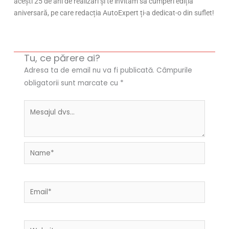
acești 25 de ani de realizări și te invităm să cumperi ediția
aniversară, pe care redacția AutoExpert ți-a dedicat-o din suflet!
Tu, ce părere ai?
Adresa ta de email nu va fi publicată.
Câmpurile
obligatorii sunt marcate cu
*
Name*
Email*
Website