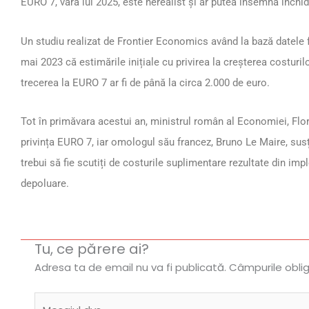
EURO 7, vara lui 2025, este nerealist și ar putea însemna înch
Un studiu realizat de Frontier Economics având la bază datele
mai 2023 că estimările inițiale cu privirea la creșterea costuri
trecerea la EURO 7 ar fi de până la circa 2.000 de euro.
Tot în primăvara acestui an, ministrul român al Economiei, Flor
privința EURO 7, iar omologul său francez, Bruno Le Maire, sus
trebui să fie scutiți de costurile suplimentare rezultate din i
depoluare.
Tu, ce părere ai?
Adresa ta de email nu va fi publicată.
Câmpurile obli