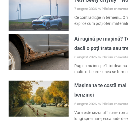
7 august 2026
Niciun comenta
Ce contradicție în termeni… Ori
explice cum poți oferi materiale
Ai rugină pe mașină? Te
dacă o poți trata sau tr
6 august 2026
Niciun comenta
Rugina nu începe întotdeauna 
multe ori, coroziunea se formea
Mașina ta te costă mai 
benzinei
6 august 2026
Niciun comenta
Vara este sezonul în care româ
lungi spre mare, escapade de w