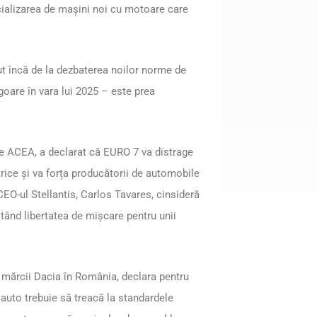
rcializarea de mașini noi cu motoare care
ut încă de la dezbaterea noilor norme de
goare în vara lui 2025 – este prea
e ACEA, a declarat că EURO 7 va distrage
ctrice și va forța producătorii de automobile
CEO-ul Stellantis, Carlos Tavares, cinsideră
itând libertatea de mișcare pentru unii
 mărcii Dacia în România, declara pentru
auto trebuie să treacă la standardele