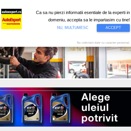
Ca sa nu pierzi informatii esentiale de la experti in
ri
Test drive
Eco
Motorsport
Proiecte speciale
Video
domeniu, accepta sa le impartasim cu tine!
NU, MULTUMESC
ACCEPT
Nu colectam date cu caracter personal.