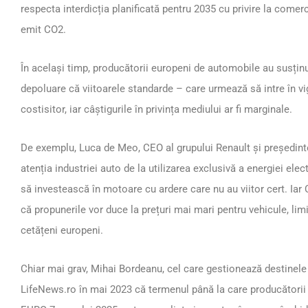
respecta interdicția planificată pentru 2035 cu privire la come
emit CO2.
În același timp, producătorii europeni de automobile au susțin
depoluare că viitoarele standarde – care urmează să intre în vi
costisitor, iar câștigurile în privința mediului ar fi marginale.
De exemplu, Luca de Meo, CEO al grupului Renault și președint
atenția industriei auto de la utilizarea exclusivă a energiei ele
să investească în motoare cu ardere care nu au viitor cert. Iar 
că propunerile vor duce la prețuri mai mari pentru vehicule, lim
cetățeni europeni.
Chiar mai grav, Mihai Bordeanu, cel care gestionează destinele
LifeNews.ro în mai 2023 că termenul până la care producătorii 