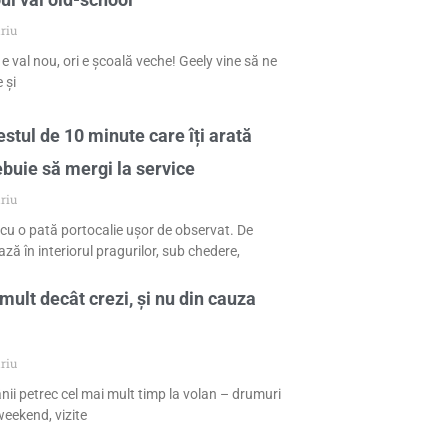
riu
 e val nou, ori e școală veche! Geely vine să ne
 și
stul de 10 minute care îți arată
ebuie să mergi la service
riu
cu o pată portocalie ușor de observat. De
ză în interiorul pragurilor, sub chedere,
mult decât crezi, și nu din cauza
riu
nii petrec cel mai mult timp la volan – drumuri
eekend, vizite