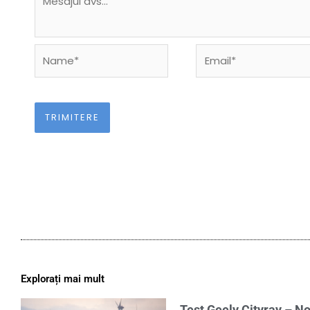
Name*
Email*
Explorați mai mult
Test Geely Cityray – No