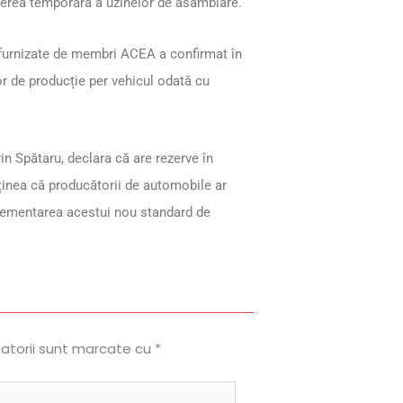
iderea temporară a uzinelor de asamblare.
 furnizate de membri ACEA a confirmat în
lor de producție per vehicul odată cu
in Spătaru, declara că are rezerve în
ținea că producătorii de automobile ar
mplementarea acestui nou standard de
gatorii sunt marcate cu
*