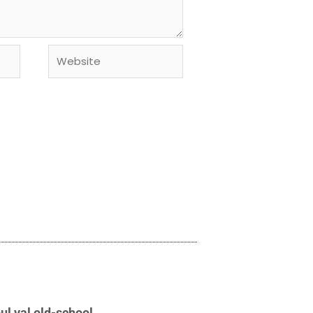
Website
ul val old-school