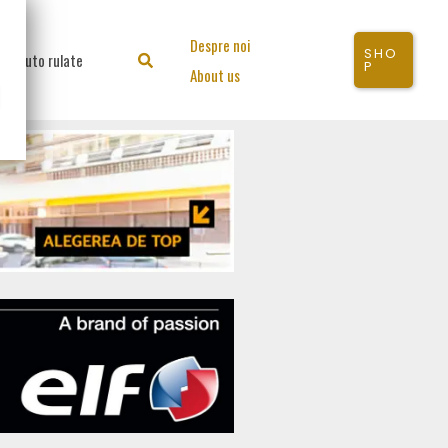
Despre noi
SHO
Auto rulate
Search
P
About us