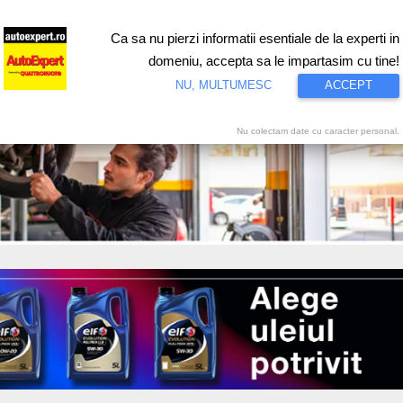
Ca sa nu pierzi informatii esentiale de la experti in
ri
Test drive
Eco
Motorsport
Proiecte speciale
Video
domeniu, accepta sa le impartasim cu tine!
NU, MULTUMESC
ACCEPT
Nu colectam date cu caracter personal.