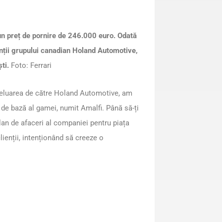
un preț de pornire de 246.000 euro. Odată
nții grupului canadian Holand Automotive,
ști.
Foto: Ferrari
 preluarea de către Holand Automotive, am
 de bază al gamei, numit Amalfi. Până să-ți
lan de afaceri al companiei pentru piața
ienții, intenționând să creeze o