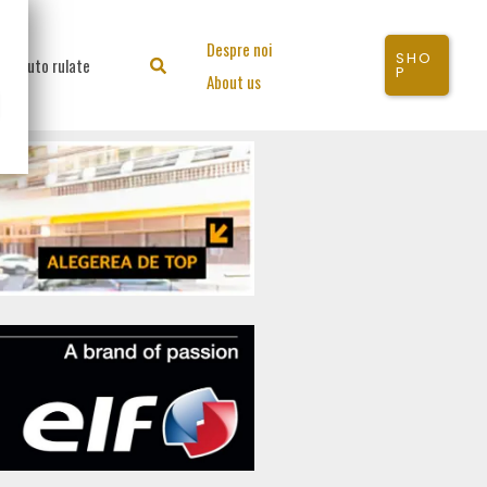
Despre noi
SHO
Auto rulate
Search
P
About us