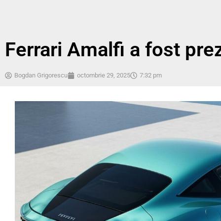
Ferrari Amalfi a fost pre
Bogdan Grigorescu
octombrie 29, 2025
7:32 pm