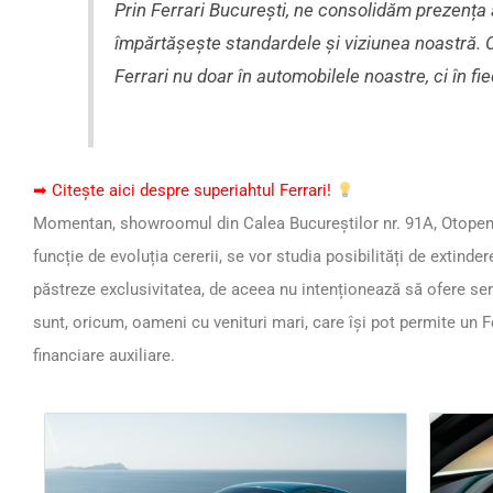
Prin Ferrari București, ne consolidăm prezența 
împărtășește standardele și viziunea noastră. C
Ferrari nu doar în automobilele noastre, ci în fi
➡ Citește aici despre superiahtul Ferrari!
Momentan, showroomul din
Calea Bucureștilor nr. 91A, Otopeni
funcție de evoluția cererii, se vor studia posibilități de extinde
păstreze exclusivitatea, de aceea nu intenționează să ofere serv
sunt, oricum, oameni cu venituri mari, care își pot permite un Fe
financiare auxiliare.