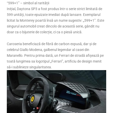
“599+1” – simbol al rarității
Inițial, Daytona SP3 a fost produs într-o serie strict limitată de
599 unități, toate epuizate imediat după lansare. Exemplarul
licitat la Monterey poartă însă un nume sugestiv: „599+1”. Este
singurul automobil creat dincolo de această serie, gândit nu
doar ca o bijuterie de colecție, ci ca o piesă unică.
Caroseria beneficiază de fibră de carbon expusă, dar și de
celebrul Giallo Modena, galbenul legendar al casei din
Maranello. Pentru prima dată, un Ferrari de stradă afișează pe
toată lungimea sa logotipul „Ferrari”, artificiu de design menit
să-i sublinieze singularitatea.