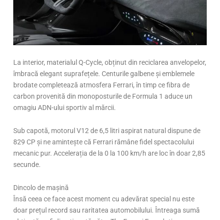
La interior, materialul Q-Cycle, obținut din reciclarea anvelopelor,
îmbracă elegant suprafețele. Centurile galbene și emblemele
brodate completează atmosfera Ferrari, în timp ce fibra de
carbon provenită din monoposturile de Formula 1 aduce un
omagiu ADN-ului sportiv al mărcii.
Sub capotă, motorul V12 de 6,5 litri aspirat natural dispune de
829 CP și ne amintește că Ferrari rămâne fidel spectacolului
mecanic pur. Accelerația de la 0 la 100 km/h are loc în doar 2,85
secunde.
Dincolo de mașină
Însă ceea ce face acest moment cu adevărat special nu este
doar prețul record sau raritatea automobilului. Întreaga sumă