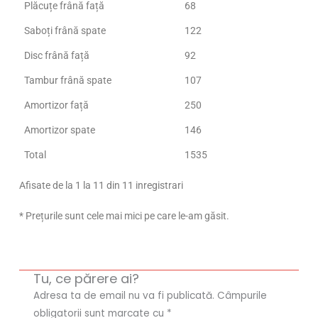
Plăcuțe frână față
68
Saboți frână spate
122
Disc frână față
92
Tambur frână spate
107
Amortizor față
250
Amortizor spate
146
Total
1535
Afisate de la 1 la 11 din 11 inregistrari
* Prețurile sunt cele mai mici pe care le-am găsit.
Tu, ce părere ai?
Adresa ta de email nu va fi publicată.
Câmpurile
obligatorii sunt marcate cu
*