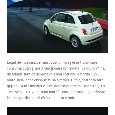
Legat de motoare, cel mai potrivit în oraș este 1.2-ul, care
consumă puțin și are o funcționare echilibrată. La drum întins,
dieselurile sunt de departe cele mai potrivite, datorită cuplului
mare. Însă, dacă obișnuiești să alternezi rutele, poți opta fără
griji pe 1.4-ul atmosferic. Cele două motoare mai moderne, 0.9
TwinAir și 1.0 Hybrid, sunt mai eficiente, dar mai puțin rafinate,
în principal din cauză că nu au patru cilindri.