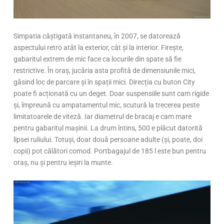
Simpatia câștigată instantaneu, în 2007, se datorează
aspectului retro atât la exterior, cât și la interior. Firește,
gabaritul extrem de mic face ca locurile din spate să fie
restrictive. În oraș, jucăria asta profită de dimensiunile mici,
găsind loc de parcare și în spații mici. Direcția cu buton City
poate fi acționată cu un deget. Doar suspensiile sunt cam rigide
și, împreună cu ampatamentul mic, scutură la trecerea peste
limitatoarele de viteză. Iar diametrul de bracaj e cam mare
pentru gabaritul mașinii. La drum întins, 500 e plăcut datorită
lipsei ruliului. Totuși, doar două persoane adulte (și, poate, doi
copii) pot călători comod. Portbagajul de 185 l este bun pentru
oraș, nu și pentru ieșiri la munte.