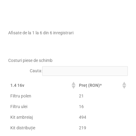
Afisate de la 1 la 6 din 6 inregistrari
Costuri piese de schimb
Cauta:
1.4 16v
Preț (RON)*
Filtru polen
21
Filtru ulei
16
Kit ambreiaj
494
Kit distribuție
219