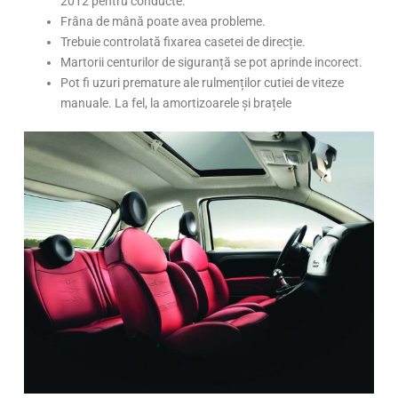
2012 pentru conducte.
Frâna de mână poate avea probleme.
Trebuie controlată fixarea casetei de direcție.
Martorii centurilor de siguranță se pot aprinde incorect.
Pot fi uzuri premature ale rulmenților cutiei de viteze
manuale. La fel, la amortizoarele și brațele