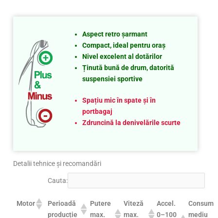
Aspect retro șarmant
Compact, ideal pentru oraș
Nivel excelent al dotărilor
Ținută bună de drum, datorită
suspensiei sportive
Spațiu mic în spate și în
portbagaj
Zdruncină la denivelările scurte
Detalii tehnice și recomandări
Cauta:
Perioadă
Putere
Viteză
Accel.
Consum
Motor
producție
max.
max.
0–100
mediu