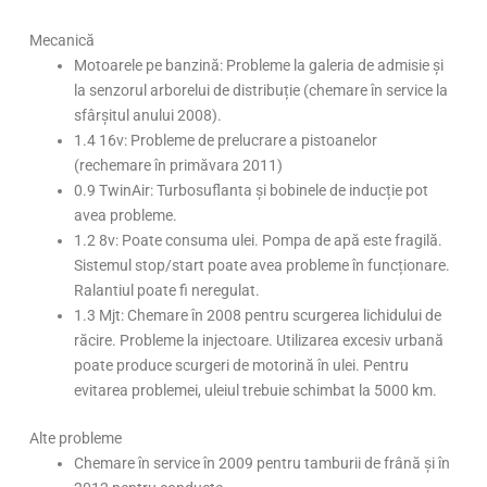
Mecanică
Motoarele pe banzină: Probleme la galeria de admisie și
la senzorul arborelui de distribuție (chemare în service la
sfârșitul anului 2008).
1.4 16v: Probleme de prelucrare a pistoanelor
(rechemare în primăvara 2011)
0.9 TwinAir: Turbosuflanta și bobinele de inducție pot
avea probleme.
1.2 8v: Poate consuma ulei. Pompa de apă este fragilă.
Sistemul stop/start poate avea probleme în funcționare.
Ralantiul poate fi neregulat.
1.3 Mjt: Chemare în 2008 pentru scurgerea lichidului de
răcire. Probleme la injectoare. Utilizarea excesiv urbană
poate produce scurgeri de motorină în ulei. Pentru
evitarea problemei, uleiul trebuie schimbat la 5000 km.
Alte probleme
Chemare în service în 2009 pentru tamburii de frână și în