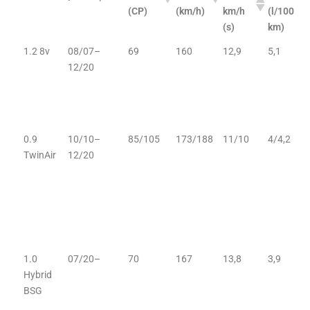
(CP)
(km/h)
km/h
(l/100
(s)
km)
1.2 8v
08/07–
69
160
12,9
5,1
12/20
0.9
10/10–
85/105
173/188
11/10
4/4,2
TwinAir
12/20
1.0
07/20–
70
167
13,8
3,9
Hybrid
BSG