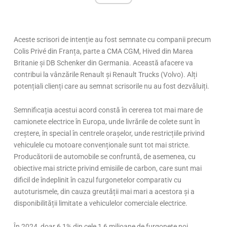
Aceste scrisori de intenție au fost semnate cu companii precum
Colis Privé din Franța, parte a CMA CGM, Hived din Marea
Britanie și DB Schenker din Germania. Această afacere va
contribui la vânzările Renault și Renault Trucks (Volvo). Alți
potențiali clienți care au semnat scrisorile nu au fost dezvăluiți.
Semnificația acestui acord constă în cererea tot mai mare de
camionete electrice în Europa, unde livrările de colete sunt în
creștere, în special în centrele orașelor, unde restricțiile privind
vehiculele cu motoare convenționale sunt tot mai stricte.
Producătorii de automobile se confruntă, de asemenea, cu
obiective mai stricte privind emisiile de carbon, care sunt mai
dificil de îndeplinit în cazul furgonetelor comparativ cu
autoturismele, din cauza greutății mai mari a acestora și a
disponibilității limitate a vehiculelor comerciale electrice.
În 2024, doar 6,1% din cele 1,6 milioane de furgonete noi