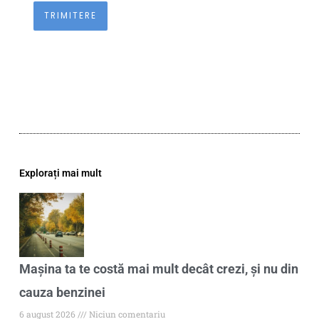
Explorați mai mult
Mașina ta te costă mai mult decât crezi, și nu din
cauza benzinei
6 august 2026
Niciun comentariu