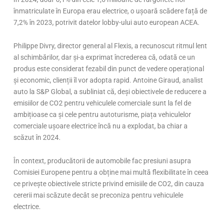
înmatriculate în Europa erau electrice, o ușoară scădere față de
7,2% în 2023, potrivit datelor lobby-ului auto european ACEA.
Philippe Divry, director general al Flexis, a recunoscut ritmul lent
al schimbărilor, dar și-a exprimat încrederea că, odată ce un
produs este considerat fezabil din punct de vedere operațional
și economic, clienții îl vor adopta rapid. Antoine Giraud, analist
auto la S&P Global, a subliniat că, deși obiectivele de reducere a
emisiilor de CO2 pentru vehiculele comerciale sunt la fel de
ambițioase ca și cele pentru autoturisme, piața vehiculelor
comerciale ușoare electrice încă nu a explodat, ba chiar a
scăzut în 2024.
În context, producătorii de automobile fac presiuni asupra
Comisiei Europene pentru a obține mai multă flexibilitate în ceea
ce privește obiectivele stricte privind emisiile de CO2, din cauza
cererii mai scăzute decât se preconiza pentru vehiculele
electrice.