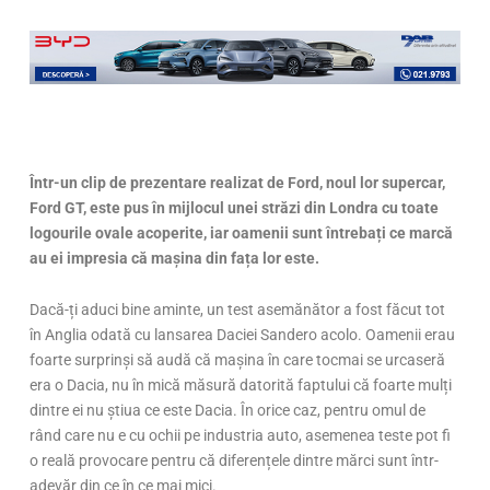
Într-un clip de prezentare realizat de Ford, noul lor supercar,
Ford GT, este pus în mijlocul unei străzi din Londra cu toate
logourile ovale acoperite, iar oamenii sunt întrebați ce marcă
au ei impresia că mașina din fața lor este.
Dacă-ți aduci bine aminte, un test asemănător a fost făcut tot
în Anglia odată cu lansarea Daciei Sandero acolo. Oamenii erau
foarte surprinși să audă că mașina în care tocmai se urcaseră
era o Dacia, nu în mică măsură datorită faptului că foarte mulți
dintre ei nu știua ce este Dacia. În orice caz, pentru omul de
rând care nu e cu ochii pe industria auto, asemenea teste pot fi
o reală provocare pentru că diferențele dintre mărci sunt într-
adevăr din ce în ce mai mici.