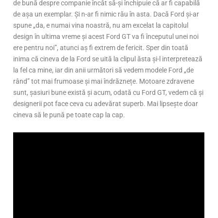
de bună despre companie încât să-și închipuie că ar fi capabilă
de așa un exemplar. Și n-ar fi nimic rău în asta. Dacă Ford și-ar
spune „da, e numai vina noastră, nu am excelat la capitolul
design în ultima vreme și acest Ford GT va fi începutul unei noi
ere pentru noi”, atunci aș fi extrem de fericit. Sper din toată
inima că cineva de la Ford se uită la clipul ăsta și-l interpretează
la fel ca mine, iar din anii următori să vedem modele Ford „de
rând” tot mai frumoase și mai îndrăznețe. Motoare zdravene
sunt, șasiuri bune există și acum, odată cu Ford GT, vedem că și
designerii pot face ceva cu adevărat superb. Mai lipsește doar
cineva să le pună pe toate cap la cap.