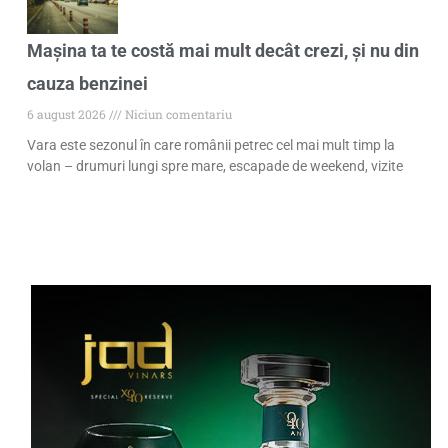
Mașina ta te costă mai mult decât crezi, și nu din
cauza benzinei
6 august 2026
Niciun comentariu
Vara este sezonul în care românii petrec cel mai mult timp la
volan – drumuri lungi spre mare, escapade de weekend, vizite