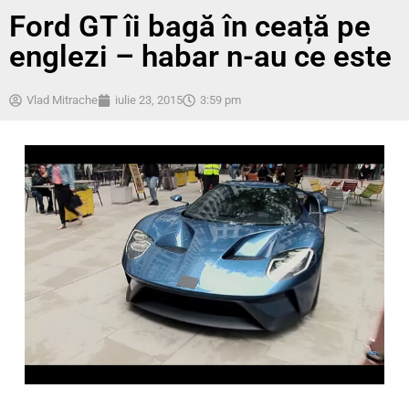
Ford GT îi bagă în ceață pe
englezi – habar n-au ce este
Vlad Mitrache
iulie 23, 2015
3:59 pm