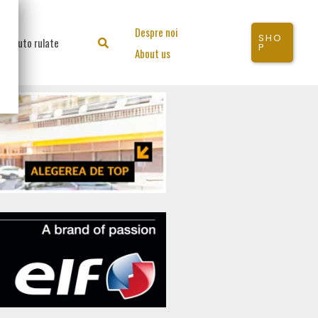
Despre noi
SHO
Auto rulate
Search
P
About us