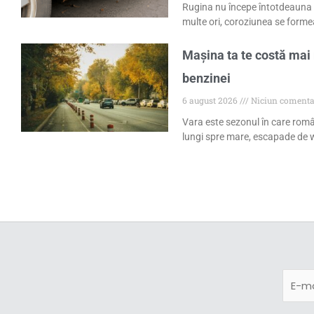
Rugina nu începe întotdeauna 
multe ori, coroziunea se formea
Mașina ta te costă mai 
benzinei
6 august 2026
Niciun comenta
Vara este sezonul în care româ
lungi spre mare, escapade de w