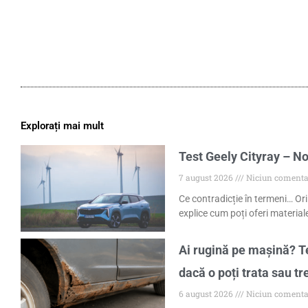
Explorați mai mult
Test Geely Cityray – No
7 august 2026
Niciun comenta
Ce contradicție în termeni… Ori
explice cum poți oferi materiale
Ai rugină pe mașină? Te
dacă o poți trata sau tr
6 august 2026
Niciun comenta