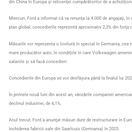
din China în Europa şi reticenţei cumpărătorilor de a achiziţio
Miercuri, Ford a informat că va renunţa la 4.000 de angajaţi, în
plan global, concedierile reprezintă aproximativ 2,3% din forţa
Măsurile vor reprezenta o lovitură în special în Germania, ce
mare producător auto, în condiţiile în care Volkswagen ameninţ
salariile şi să facă concedieri.
Concedierile din Europa se vor desfăşura până la finalul lui 202
În primele nouă luni din acest an, vânzările companiei america
declinul industriei, de 6,1%.
Anul trecut, Ford a anunţat măsuri dure de restructurare în Eur
închiderea fabricii sale din Saarlouis (Germania) în 2025.