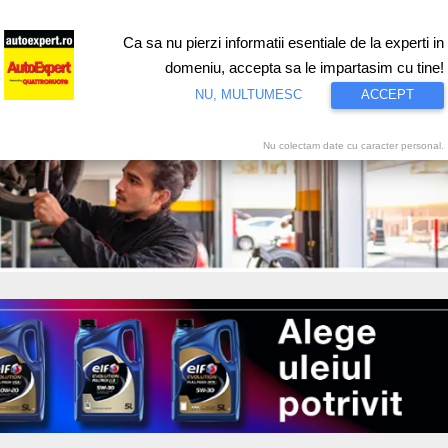
Ca sa nu pierzi informatii esentiale de la experti in
ri
Test drive
Eco
Motorsport
Proiecte speciale
Video
domeniu, accepta sa le impartasim cu tine!
NU, MULTUMESC
ACCEPT
Nu colectam date cu caracter personal.