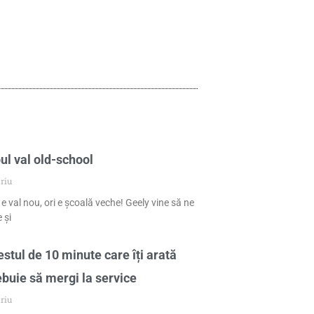
ul val old-school
riu
 e val nou, ori e școală veche! Geely vine să ne
 și
stul de 10 minute care îți arată
ebuie să mergi la service
riu