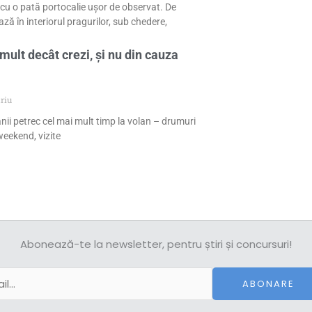
cu o pată portocalie ușor de observat. De
ză în interiorul pragurilor, sub chedere,
mult decât crezi, și nu din cauza
riu
nii petrec cel mai mult timp la volan – drumuri
eekend, vizite
Abonează-te la newsletter, pentru știri și concursuri!
ABONARE