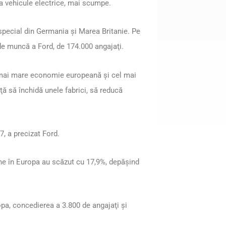
na vehicule electrice, mai scumpe.
 special din Germania şi Marea Britanie. Pe
 de muncă a Ford, de 174.000 angajaţi.
a mai mare economie europeană şi cel mai
ă să închidă unele fabrici, să reducă
7, a precizat Ford.
ne în Europa au scăzut cu 17,9%, depăşind
opa, concedierea a 3.800 de angajaţi şi