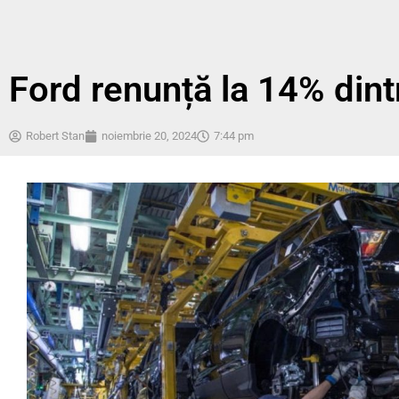
Ford renunță la 14% dintr
Robert Stan
noiembrie 20, 2024
7:44 pm