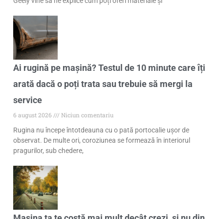
Geely vine să ne explice cum poți oferi materiale și
Ai rugină pe mașină? Testul de 10 minute care îți
arată dacă o poți trata sau trebuie să mergi la
service
6 august 2026
Niciun comentariu
Rugina nu începe întotdeauna cu o pată portocalie ușor de
observat. De multe ori, coroziunea se formează în interiorul
pragurilor, sub chedere,
Mașina ta te costă mai mult decât crezi, și nu din