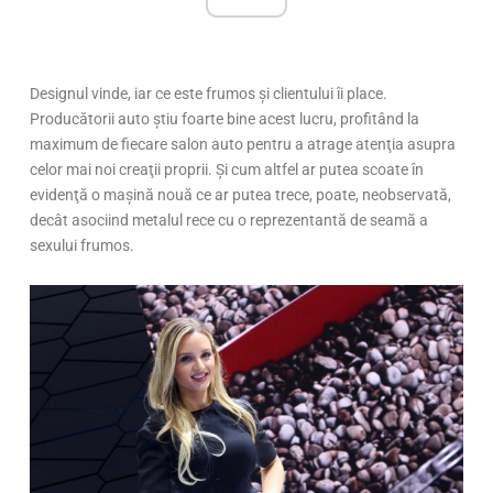
Designul vinde, iar ce este frumos și clientului îi place.
Producătorii auto ştiu foarte bine acest lucru, profitând la
maximum de fiecare salon auto pentru a atrage atenţia asupra
celor mai noi creaţii proprii. Şi cum altfel ar putea scoate în
evidenţă o maşină nouă ce ar putea trece, poate, neobservată,
decât asociind metalul rece cu o reprezentantă de seamă a
sexului frumos.