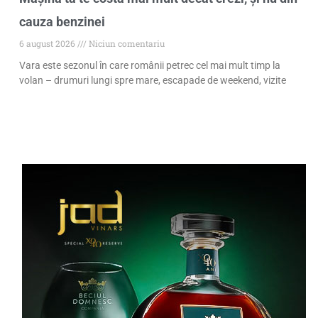
cauza benzinei
6 august 2026
Niciun comentariu
Vara este sezonul în care românii petrec cel mai mult timp la
volan – drumuri lungi spre mare, escapade de weekend, vizite