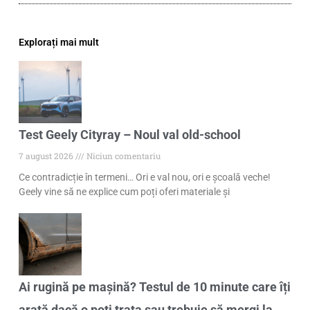
Explorați mai mult
Test Geely Cityray – Noul val old-school
7 august 2026
Niciun comentariu
Ce contradicție în termeni… Ori e val nou, ori e școală veche!
Geely vine să ne explice cum poți oferi materiale și
Ai rugină pe mașină? Testul de 10 minute care îți
arată dacă o poți trata sau trebuie să mergi la