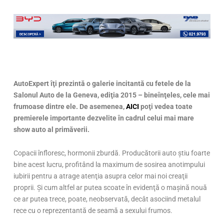
AutoExpert îţi prezintă o galerie incitantă cu fetele de la
Salonul Auto de la Geneva, ediţia 2015 – bineînţeles, cele mai
frumoase dintre ele. De asemenea,
AICI
poţi vedea toate
premierele importante dezvelite în cadrul celui mai mare
show auto al primăverii.
Copacii înfloresc, hormonii zburdă. Producătorii auto ştiu foarte
bine acest lucru, profitând la maximum de sosirea anotimpului
iubirii pentru a atrage atenţia asupra celor mai noi creaţii
proprii. Şi cum altfel ar putea scoate în evidenţă o maşină nouă
ce ar putea trece, poate, neobservată, decât asociind metalul
rece cu o reprezentantă de seamă a sexului frumos.