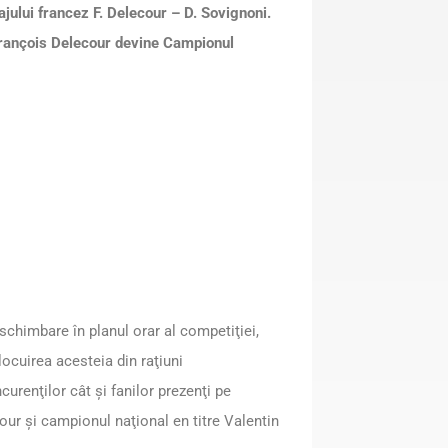
ajului francez F. Delecour – D. Sovignoni.
 François Delecour devine Campionul
schimbare în planul orar al competiţiei,
ocuirea acesteia din raţiuni
urenţilor cât şi fanilor prezenţi pe
our şi campionul naţional en titre Valentin