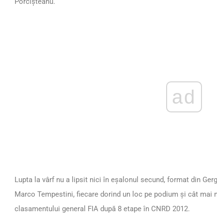
Porcişteanu.
ad
Lupta la vârf nu a lipsit nici în eşalonul secund, format din G
Marco Tempestini, fiecare dorind un loc pe podium şi cât mai m
clasamentului general FIA după 8 etape în CNRD 2012.