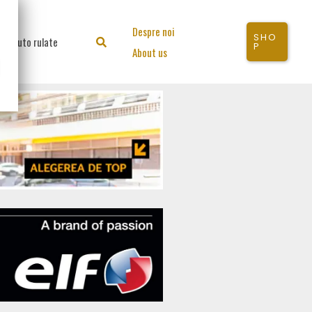
Despre noi
SHO
Auto rulate
Search
P
About us