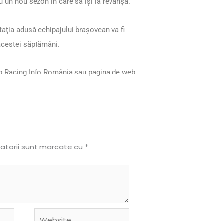
 un nou sezon în care să îşi ia revanșa.
aţia adusă echipajului braşovean va fi
acestei săptămâni.
op Racing Info România sau pagina de web
gatorii sunt marcate cu
*
Website