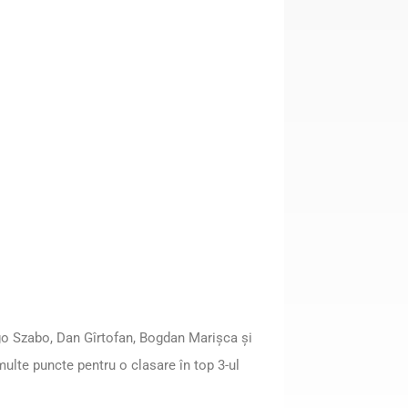
ergo Szabo, Dan Gîrtofan, Bogdan Marişca şi
ulte puncte pentru o clasare în top 3-ul