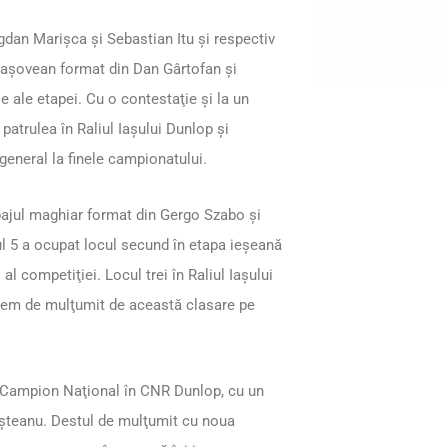
dan Marişca şi Sebastian Itu şi respectiv
braşovean format din Dan Gârtofan şi
ale etapei. Cu o contestaţie şi la un
patrulea în Raliul Iaşului Dunlop şi
 general la finele campionatului.
ipajul maghiar format din Gergo Szabo şi
l 5 a ocupat locul secund în etapa ieşeană
l competiţiei. Locul trei în Raliul Iaşului
xtrem de mulţumit de această clasare pe
 Campion Naţional în CNR Dunlop, cu un
cişteanu. Destul de mulţumit cu noua