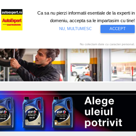
Ca sa nu pierzi informatii esentiale de la experti in
ri
Test drive
Eco
Motorsport
Proiecte speciale
Video
domeniu, accepta sa le impartasim cu tine!
NU, MULTUMESC
ACCEPT
Nu colectam date cu caracter personal.