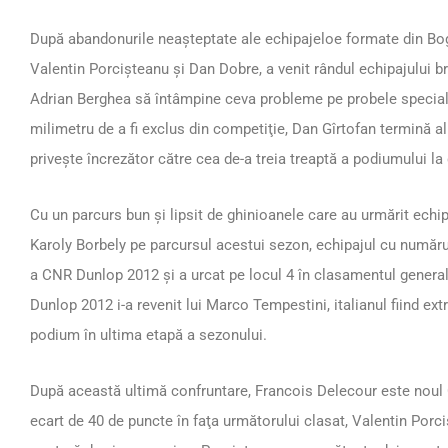
După abandonurile neaşteptate ale echipajeloe formate din Bog
Valentin Porcişteanu şi Dan Dobre, a venit rândul echipajului 
Adrian Berghea să întâmpine ceva probleme pe probele speciale 
milimetru de a fi exclus din competiţie, Dan Gîrtofan termină al 
priveşte încrezător către cea de-a treia treaptă a podiumului la
Cu un parcurs bun şi lipsit de ghinioanele care au urmărit ech
Karoly Borbely pe parcursul acestui sezon, echipajul cu număru
a CNR Dunlop 2012 şi a urcat pe locul 4 în clasamentul general a
Dunlop 2012 i-a revenit lui Marco Tempestini, italianul fiind e
podium în ultima etapă a sezonului.
După această ultimă confruntare, Francois Delecour este noul
ecart de 40 de puncte în faţa următorului clasat, Valentin Por