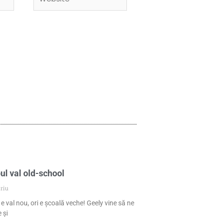
ul val old-school
riu
 e val nou, ori e școală veche! Geely vine să ne
 și