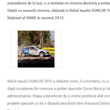
macadamul de la Iaşi, s-a încheiat cu victoria decisivă a echip
Odată cu această victorie, obţinută în Raliul Iaşului DUNLOP,
Naţional al CNRD în sezonul 2012.
Raliul Iaşului DUNLOP 2012 a debutat vineri, 5 octombrie, cu o 
după scoaterea din concurs a probei speciale Cioca Boca şi înl
administrative. Etapa a beneficiat de o vreme prielnică atât conc
probele speciale şi de o dispută deschisă între francezul Delec