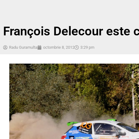
François Delecour este
Radu Guramulta
octombrie 8, 2012
3:29 pm