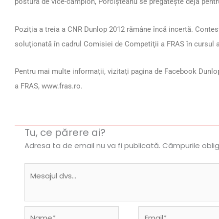
postură de vice-campion, Porcişteanu se pregăteşte deja pentru
Poziţia a treia a CNR Dunlop 2012 rămâne încă incertă. Contest
soluţionată în cadrul Comisiei de Competiţii a FRAS în cursul 
Pentru mai multe informaţii, vizitaţi pagina de Facebook Dunl
a FRAS, www.fras.ro.
Tu, ce părere ai?
Adresa ta de email nu va fi publicată.
Câmpurile obli
Name*
Email*