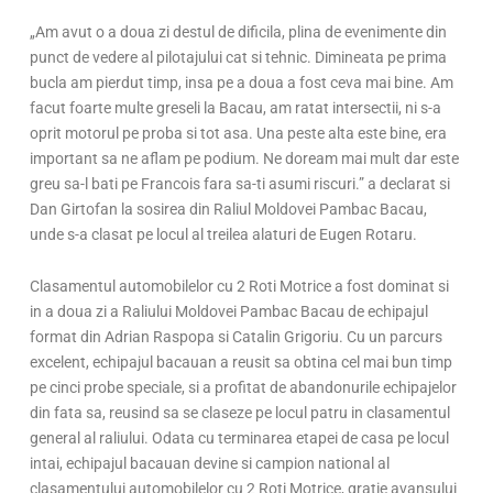
„Am avut o a doua zi destul de dificila, plina de evenimente din
punct de vedere al pilotajului cat si tehnic. Dimineata pe prima
bucla am pierdut timp, insa pe a doua a fost ceva mai bine. Am
facut foarte multe greseli la Bacau, am ratat intersectii, ni s-a
oprit motorul pe proba si tot asa. Una peste alta este bine, era
important sa ne aflam pe podium. Ne doream mai mult dar este
greu sa-l bati pe Francois fara sa-ti asumi riscuri.” a declarat si
Dan Girtofan la sosirea din Raliul Moldovei Pambac Bacau,
unde s-a clasat pe locul al treilea alaturi de Eugen Rotaru.
Clasamentul automobilelor cu 2 Roti Motrice a fost dominat si
in a doua zi a Raliului Moldovei Pambac Bacau de echipajul
format din Adrian Raspopa si Catalin Grigoriu. Cu un parcurs
excelent, echipajul bacauan a reusit sa obtina cel mai bun timp
pe cinci probe speciale, si a profitat de abandonurile echipajelor
din fata sa, reusind sa se claseze pe locul patru in clasamentul
general al raliului. Odata cu terminarea etapei de casa pe locul
intai, echipajul bacauan devine si campion national al
clasamentului automobilelor cu 2 Roti Motrice, gratie avansului