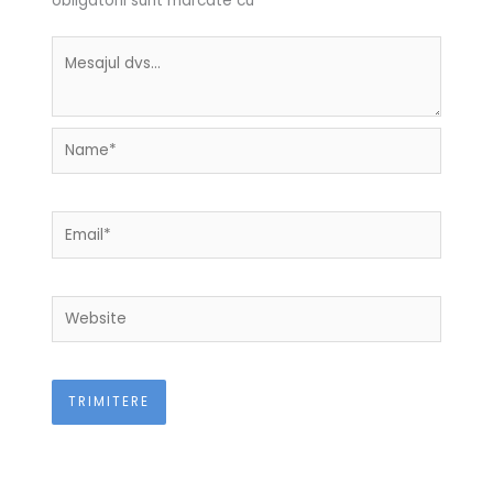
obligatorii sunt marcate cu
*
Name*
Email*
Website