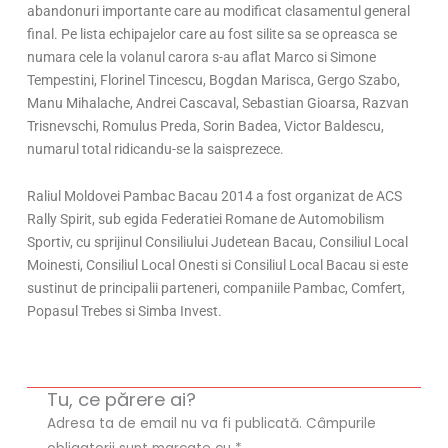
abandonuri importante care au modificat clasamentul general
final. Pe lista echipajelor care au fost silite sa se opreasca se
numara cele la volanul carora s-au aflat Marco si Simone
Tempestini, Florinel Tincescu, Bogdan Marisca, Gergo Szabo,
Manu Mihalache, Andrei Cascaval, Sebastian Gioarsa, Razvan
Trisnevschi, Romulus Preda, Sorin Badea, Victor Baldescu,
numarul total ridicandu-se la saisprezece.
Raliul Moldovei Pambac Bacau 2014 a fost organizat de ACS
Rally Spirit, sub egida Federatiei Romane de Automobilism
Sportiv, cu sprijinul Consiliului Judetean Bacau, Consiliul Local
Moinesti, Consiliul Local Onesti si Consiliul Local Bacau si este
sustinut de principalii parteneri, companiile Pambac, Comfert,
Popasul Trebes si Simba Invest.
Tu, ce părere ai?
Adresa ta de email nu va fi publicată.
Câmpurile