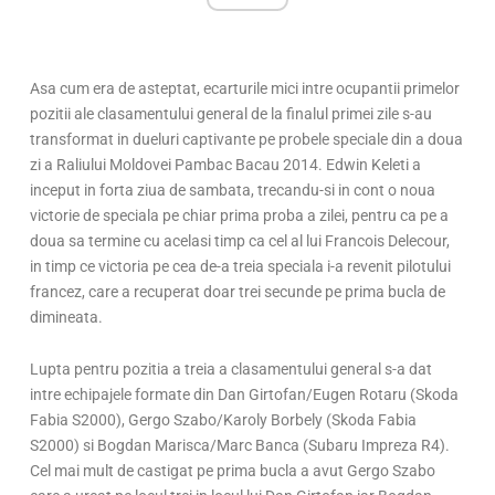
Asa cum era de asteptat, ecarturile mici intre ocupantii primelor
pozitii ale clasamentului general de la finalul primei zile s-au
transformat in dueluri captivante pe probele speciale din a doua
zi a Raliului Moldovei Pambac Bacau 2014. Edwin Keleti a
inceput in forta ziua de sambata, trecandu-si in cont o noua
victorie de speciala pe chiar prima proba a zilei, pentru ca pe a
doua sa termine cu acelasi timp ca cel al lui Francois Delecour,
in timp ce victoria pe cea de-a treia speciala i-a revenit pilotului
francez, care a recuperat doar trei secunde pe prima bucla de
dimineata.
Lupta pentru pozitia a treia a clasamentului general s-a dat
intre echipajele formate din Dan Girtofan/Eugen Rotaru (Skoda
Fabia S2000), Gergo Szabo/Karoly Borbely (Skoda Fabia
S2000) si Bogdan Marisca/Marc Banca (Subaru Impreza R4).
Cel mai mult de castigat pe prima bucla a avut Gergo Szabo