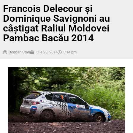
Francois Delecour și
Dominique Savignoni au
câștigat Raliul Moldovei
Pambac Bacău 2014
Bogdan Stan
iulie 28, 2014
5:14 pm