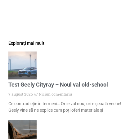
Explorați mai mult
Test Geely Cityray – Noul val old-school
7 august 2026
Niciun comentariu
Ce contradicție în termeni… Ori e val nou, ori e școală veche!
Geely vine să ne explice cum poți oferi materiale și