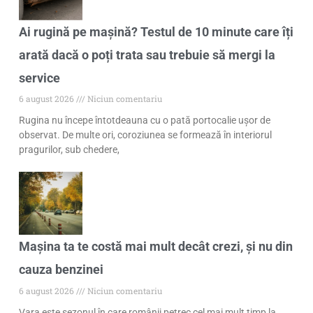
Ai rugină pe mașină? Testul de 10 minute care îți
arată dacă o poți trata sau trebuie să mergi la
service
6 august 2026
Niciun comentariu
Rugina nu începe întotdeauna cu o pată portocalie ușor de
observat. De multe ori, coroziunea se formează în interiorul
pragurilor, sub chedere,
Mașina ta te costă mai mult decât crezi, și nu din
cauza benzinei
6 august 2026
Niciun comentariu
Vara este sezonul în care românii petrec cel mai mult timp la