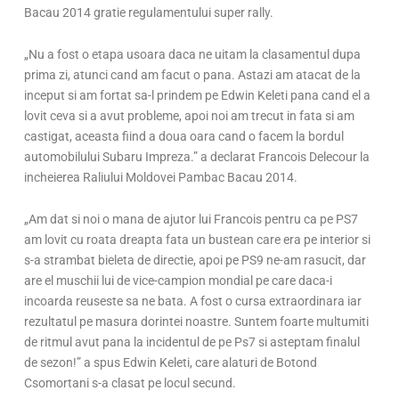
Bacau 2014 gratie regulamentului super rally.
„Nu a fost o etapa usoara daca ne uitam la clasamentul dupa
prima zi, atunci cand am facut o pana. Astazi am atacat de la
inceput si am fortat sa-l prindem pe Edwin Keleti pana cand el a
lovit ceva si a avut probleme, apoi noi am trecut in fata si am
castigat, aceasta fiind a doua oara cand o facem la bordul
automobilului Subaru Impreza.” a declarat Francois Delecour la
incheierea Raliului Moldovei Pambac Bacau 2014.
„Am dat si noi o mana de ajutor lui Francois pentru ca pe PS7
am lovit cu roata dreapta fata un bustean care era pe interior si
s-a strambat bieleta de directie, apoi pe PS9 ne-am rasucit, dar
are el muschii lui de vice-campion mondial pe care daca-i
incoarda reuseste sa ne bata. A fost o cursa extraordinara iar
rezultatul pe masura dorintei noastre. Suntem foarte multumiti
de ritmul avut pana la incidentul de pe Ps7 si asteptam finalul
de sezon!” a spus Edwin Keleti, care alaturi de Botond
Csomortani s-a clasat pe locul secund.