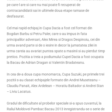
pe care-l are si care nu mai poate fi recuperat de
contracandidatii sai in ultimele doua etape ramase de
desfasurat.
Cel mai rapid echipaj in Cupa Dacia a fost cel format din
Bogdan Barbu si Petru Paler, care s-au impus in fata
principalilor adversari, Alex Mirea si Dragos Despinoiu, cei din
urma avand parte si de o iesire in decor la jumatatea zilei in
urma careia au avariat puntea spate a masinii si au pierdut timp
pretios. Pozitia a treia a podiumului Cupei Dacia a fost ocupata
la Bacau de Adrian Dragan si Valentin Bradateanu.
In cea de-a doua cupa monomarca, Cupa Suzuki, pe primele trei
pozitii s-au clasat echipajele formate din Andrei Museteanu –
Claudiu Panait, Alex Ardelean – Horatiu Baltador si Andrei Stan
– Liviu Lacatus.
Gradul de dificultate al probelor speciale si-a spus cuvantul, la
Raliul Moldovei Pambac Bacau 2013 inregistrandu-se o serie de