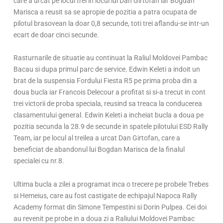
care a urcat pe locul trei in locul lui Dan Girtofan iar Bogdan
Marisca a reusit sa se apropie de pozitia a patra ocupata de
pilotul brasovean la doar 0,8 secunde, toti trei aflandu-se intr-un
ecart de doar cinci secunde.
Rasturnarile de situatie au continuat la Raliul Moldovei Pambac
Bacau si dupa primul parc de service. Edwin Keleti a indoit un
brat de la suspensia Fordului Fiesta R5 pe prima proba din a
doua bucla iar Francois Delecour a profitat si si-a trecut in cont
trei victorii de proba speciala, reusind sa treaca la conducerea
clasamentului general. Edwin Keleti a incheiat bucla a doua pe
pozitia secunda la 28.9 de secunde in spatele pilotului ESD Rally
Team, iar pe locul al treilea a urcat Dan Girtofan, care a
beneficiat de abandonul lui Bogdan Marisca de la finalul
specialei cu nr.8.
Ultima bucla a zilei a programat inca o trecere pe probele Trebes
si Hemeius, care au fost castigate de echipajul Napoca Rally
Academy format din Simone Tempestini si Dorin Pulpea. Cei doi
au revenit pe probe in a doua zi a Raliului Moldovei Pambac