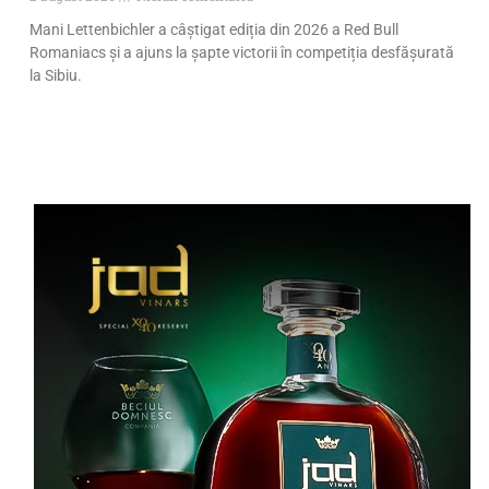
Mani Lettenbichler a câștigat ediția din 2026 a Red Bull
Romaniacs și a ajuns la șapte victorii în competiția desfășurată
la Sibiu.