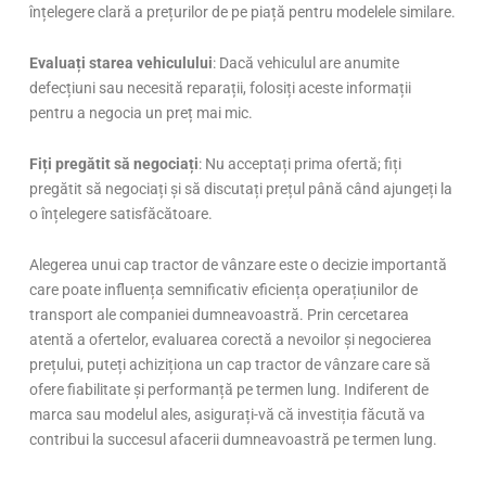
înțelegere clară a prețurilor de pe piață pentru modelele similare.
Evaluați starea vehiculului
: Dacă vehiculul are anumite
defecțiuni sau necesită reparații, folosiți aceste informații
pentru a negocia un preț mai mic.
Fiți pregătit să negociați
: Nu acceptați prima ofertă; fiți
pregătit să negociați și să discutați prețul până când ajungeți la
o înțelegere satisfăcătoare.
Alegerea unui cap tractor de vânzare este o decizie importantă
care poate influența semnificativ eficiența operațiunilor de
transport ale companiei dumneavoastră. Prin cercetarea
atentă a ofertelor, evaluarea corectă a nevoilor și negocierea
prețului, puteți achiziționa un cap tractor de vânzare care să
ofere fiabilitate și performanță pe termen lung. Indiferent de
marca sau modelul ales, asigurați-vă că investiția făcută va
contribui la succesul afacerii dumneavoastră pe termen lung.