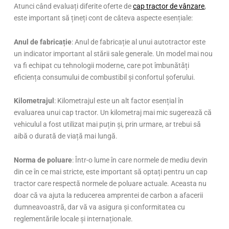
Atunci când evaluați diferite oferte de
cap tractor de vânzare
,
este important să țineți cont de câteva aspecte esențiale:
Anul de fabricație
: Anul de fabricație al unui autotractor este
un indicator important al stării sale generale. Un model mai nou
va fi echipat cu tehnologii moderne, care pot îmbunătăți
eficiența consumului de combustibil și confortul șoferului.
Kilometrajul
: Kilometrajul este un alt factor esențial în
evaluarea unui cap tractor. Un kilometraj mai mic sugerează că
vehiculul a fost utilizat mai puțin și, prin urmare, ar trebui să
aibă o durată de viață mai lungă.
Norma de poluare
: Într-o lume în care normele de mediu devin
din ce în ce mai stricte, este important să optați pentru un cap
tractor care respectă normele de poluare actuale. Aceasta nu
doar că va ajuta la reducerea amprentei de carbon a afacerii
dumneavoastră, dar vă va asigura și conformitatea cu
reglementările locale și internaționale.