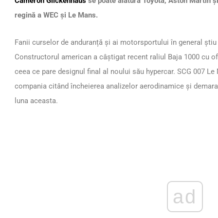
Cameron Glickenhaus
se poate alătura Toyota, Aston Martin ș
regină a WEC și Le Mans.
Fanii curselor de anduranță și ai motorsportului în general șt
Constructorul american a câștigat recent raliul Baja 1000 cu of
ceea ce pare designul final al noului său hypercar. SCG 007 Le 
compania citând încheierea analizelor aerodinamice și demarar
luna aceasta.
ad