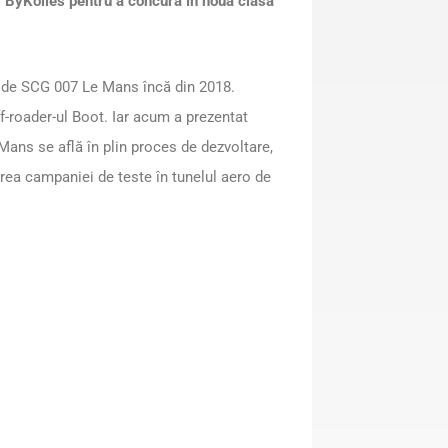
i ByKolles pentru a concura în noua clasă
iu de SCG 007 Le Mans încă din 2018.
f-roader-ul Boot. Iar acum a prezentat
Mans se află în plin proces de dezvoltare,
ea campaniei de teste în tunelul aero de