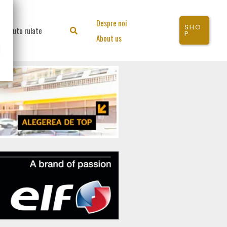
Despre noi
SHO
Auto rulate
Search
P
About us