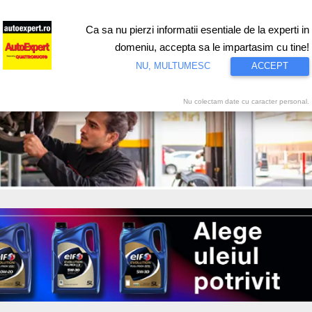
Ca sa nu pierzi informatii esentiale de la experti in
ri
Test drive
Eco
Motorsport
Proiecte speciale
Video
domeniu, accepta sa le impartasim cu tine!
NU, MULTUMESC
ACCEPT
Nu colectam date cu caracter personal.