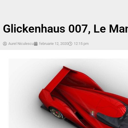
Glickenhaus 007, Le Mans
Aurel Niculescu
februarie 12, 2020
12:15 pm